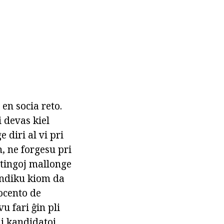
en socia reto.
i devas kiel
e diri al vi pri
jn, ne forgesu pri
atingoj mallonge
 Indiku kiom da
rocento de
u fari ĝin pli
aj kandidatoj.