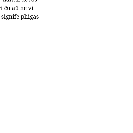
i ĉu aŭ ne vi
ignife pliigas