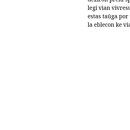
legi vian vivres
estas taŭga por
la eblecon ke vi