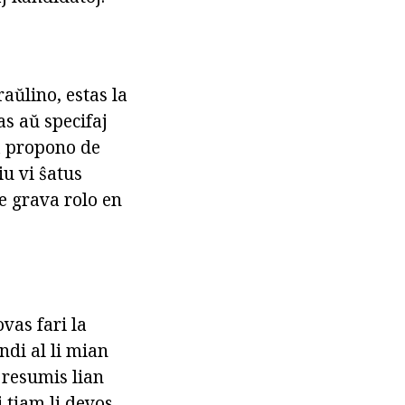
raŭlino, estas la
as aŭ specifaj
la propono de
u vi ŝatus
re grava rolo en
vas fari la
di al li mian
 resumis lian
j tiam li devos