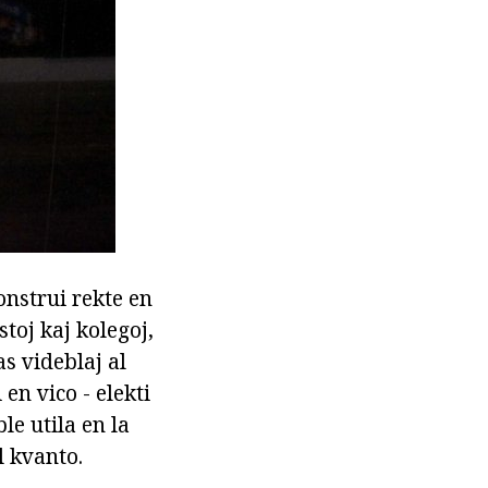
onstrui rekte en
toj kaj kolegoj,
s videblaj al
en vico - elekti
le utila en la
l kvanto.