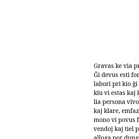
Gravas ke via pr
Ĝi devus esti fon
labori pri kio ĝi
kiu vi estas kaj 
lia persona vivo
kaj klare, emfaz
mono vi povus fa
vendoj kaj tiel 
alloga por dunga