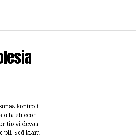
ofesia
ezonas kontroli
alo la eblecon
or tio vi devas
te pli. Sed kiam