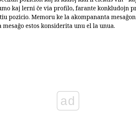
umo kaj lerni ĉe via profilo, farante konkludojn pr
 tiu pozicio. Memoru ke la akompananta mesaĝon s
a mesaĝo estos konsiderita unu el la unua.
ad