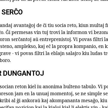
 SERĈO
randaj avantaĝoj de ĉi tiu socia reto, kiun multaj f
o. Ĝi permesas vin tuj trovi la informon vi bezon
oron serĉantoj aŭ entreprenistoj. Vi povas filtri 
osteno, amplekso, kaj eĉ la propra kompanio, en ki
grave - vi povas filtri la eblajn salajro kiu ludas t
aboro.
R DUNGANTOJ
socian reton kiel iu anonima bulteno tabulo. Vi po
reson jam en la unuaj momentoj, se ne simple sen
kribi al ĝi ankoraŭ kaj akompananta mesaĝo, kiu
cifan pozicion kaj la kialoj kial li elektis vin - ka