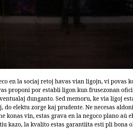
o en la sociaj retoj havas vian ligojn, vi povas k
vas proponi por establi ligon kun frusezonan oficis
ventualaj dunganto. Sed memoru, ke via ligoj esta
oj, do elektu zorge kaj prudente. Ne necesas aldoni 
one konas vin, estas grava en la negoco plano aŭ eb
tiu kazo, la kvalito estas garantiita esti pli bona o