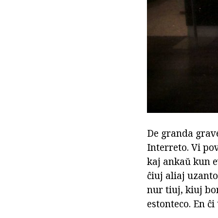
De granda gravec
Interreto. Vi po
kaj ankaŭ kun e
ĉiuj aliaj uzant
nur tiuj, kiuj b
estonteco. En ĉi 