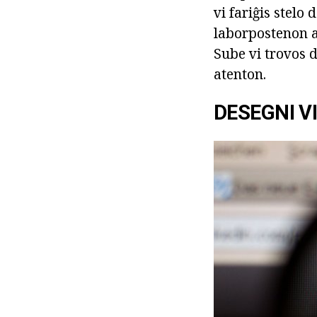
vi fariĝis stelo 
laborpostenon aŭ
Sube vi trovos d
atenton.
DESEGNI V