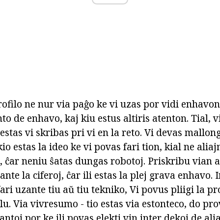
ofilo ne nur via paĝo ke vi uzas por vidi enhavon 
to de enhavo, kaj kiu estus altiris atenton. Tial, v
 estas vi skribas pri vi en la reto. Vi devas mallong
kio estas la ideo ke vi povas fari tion, kial ne alia
, ĉar neniu ŝatas dungas robotoj. Priskribu vian 
ante la ciferoj, ĉar ili estas la plej grava enhavo.
ri uzante tiu aŭ tiu tekniko, Vi povus pliigi la p
plu. Via vivresumo - tio estas via estonteco, do prov
ntoj por ke ili povas elekti vin inter dekoj de ali