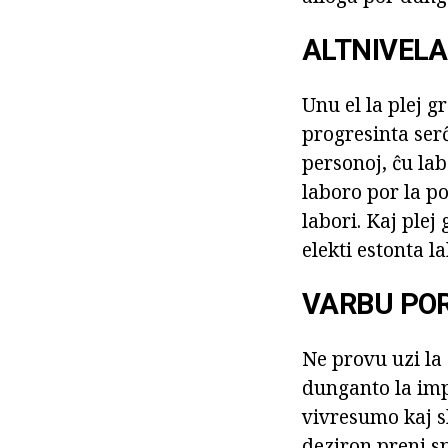
ALTNIVELA
Unu el la plej g
progresinta serĉ
personoj, ĉu lab
laboro por la p
labori. Kaj plej 
elekti estonta l
VARBU PO
Ne provu uzi la 
dunganto la imp
vivresumo kaj s
deziron preni spe