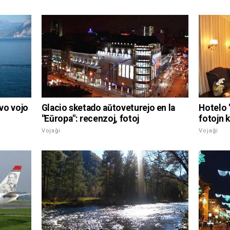
kvo vojo
Glacio sketado aŭtoveturejo en la
Hotelo 
"Eŭropa": recenzoj, fotoj
fotojn 
Vojaĝi
Vojaĝi