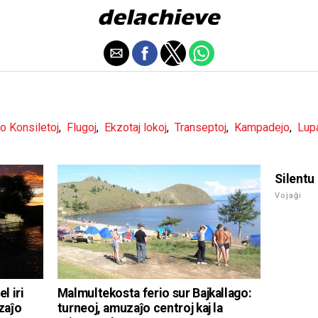
o Konsiletoj
,
Flugoj
,
Ekzotaj lokoj
,
Transeptoj
,
Kampadejo
,
Lup
Silentu
Vojaĝi
l iri
Malmultekosta ferio sur Bajkallago:
zaĵo
turneoj, amuzaĵo centroj kaj la