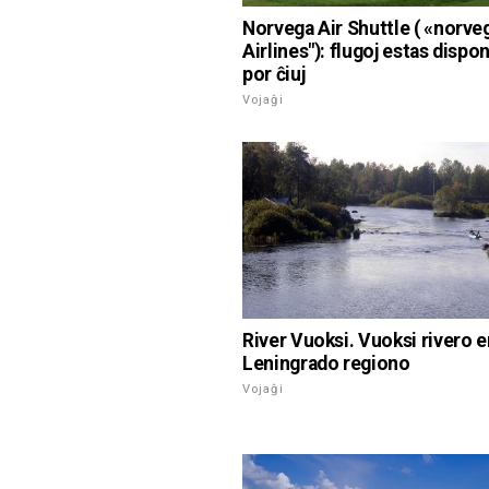
Norvega Air Shuttle ( «norve
Airlines"): flugoj estas dispo
por ĉiuj
Vojaĝi
River Vuoksi. Vuoksi rivero e
Leningrado regiono
Vojaĝi