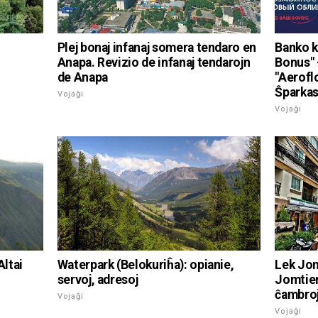
Plej bonaj infanaj somera tendaro en
Banko k
Anapa. Revizio de infanaj tendarojn
Bonus" -
de Anapa
"Aerofl
Ŝparkas
Vojaĝi
Vojaĝi
Altai
Waterpark (Belokuriĥa): opianie,
Lek Jom
servoj, adresoj
Jomtien
ĉambroj
Vojaĝi
Vojaĝi