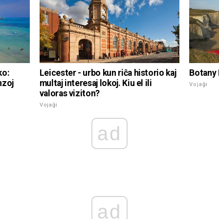
ko:
Leicester - urbo kun riĉa historio kaj
Botany 
nzoj
multaj interesaj lokoj. Kiu el ili
Vojaĝi
valoras viziton?
Vojaĝi
ad
ad