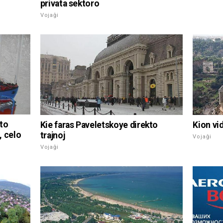
privata sektoro
Vojaĝi
ato
Kie faras Paveletskoye direkto
Kion vi
, celo
trajnoj
Vojaĝi
Vojaĝi