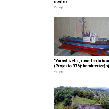
centro
Vojaĝi
"Yaroslavets", rusa-farita bo
(Projekto 376): karakterizaĵoj
Vojaĝi