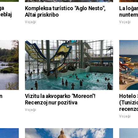
ga
Kompleksa turístico "Aglo Nesto",
La loĝan
neblaj
Altai priskribo
nuntemp
Vojaĝi
Vojaĝi
n
Vizitu la akvoparko "Moreon"!
Hotelo 
Recenzoj nur pozitiva
(Tunizio
recenzo
Vojaĝi
Vojaĝi