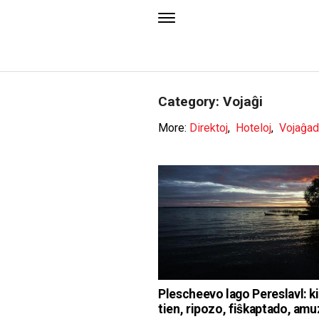
Category: Vojaĝi
More:
Direktoj
,
Hoteloj
,
Vojaĝad
Plescheevo lago Pereslavl: kie
tien, ripozo, fiŝkaptado, amu