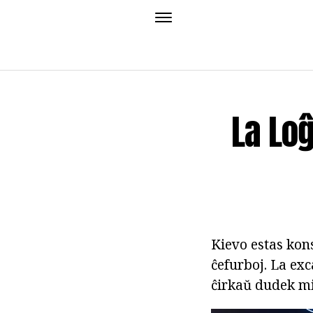
La Loĝ
Kievo estas kons
ĉefurboj. La exc
ĉirkaŭ dudek mil