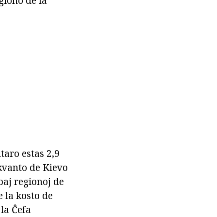
giono de la
taro estas 2,9
 kvanto de Kievo
baj regionoj de
 la kosto de
 la Ĉefa