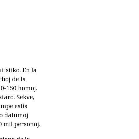
tistiko. En la
boj de la
00-150 homoj.
ktaro. Sekve,
empe estis
to datumoj
0 mil personoj.