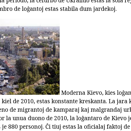
ia periodo, la ĉefurbo de Ukrainio estas la sola re
mbro de loĝantoj estas stabila dum jardekoj.
Moderna Kievo, kies loĝan
 kiel de 2010, estas konstante kreskanta. La jara
lveno de migrantoj de kamparaj kaj malgrandaj ur
or la unua duono de 2010, la loĝantaro de Kievo je
e 880 personoj. Ĉi tiuj estas la oficialaj faktoj de