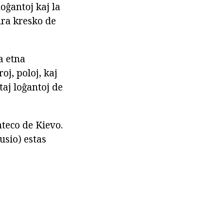
oĝantoj kaj la
ura kresko de
a etna
oj, poloj, kaj
taj loĝantoj de
nteco de Kievo.
usio) estas