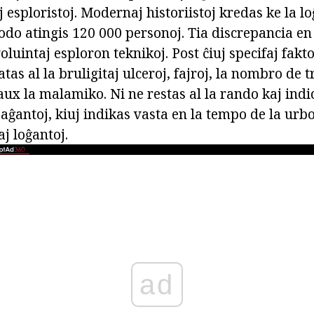
j esploristoj. Modernaj historiistoj kredas ke la l
odo atingis 120 000 personoj. Tia discrepancia en 
luintaj esploron teknikoj. Post ĉiuj specifaj fakto
latas al la bruligitaj ulceroj, fajroj, la nombro de tr
aux la malamiko. Ni ne restas al la rando kaj indi
aĝantoj, kiuj indikas vasta en la tempo de la urb
j loĝantoj.
ad