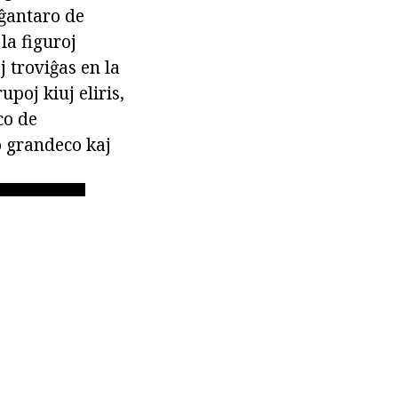
oĝantaro de
la figuroj
j troviĝas en la
upoj kiuj eliris,
co de
o grandeco kaj