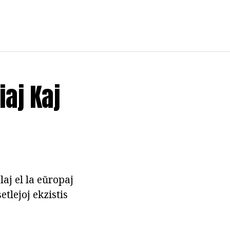
iaj Kaj
laj el la eŭropaj
tlejoj ekzistis