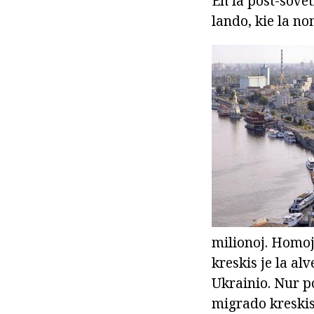
En la post-sovet
lando, kie la no
milionoj. Homoj
kreskis je la a
Ukrainio. Nur p
migrado kreskis j