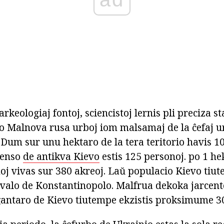
rkeologiaj fontoj, sciencistoj lernis pli preciza sta
to Malnova rusa urboj iom malsamaj de la ĉefaj ur
Dum sur unu hektaro de la tera teritorio havis 1
denso
de antikva Kievo
estis 125 personoj. po 1 he
oj vivas sur 380 akreoj. Laŭ populacio Kievo tiut
rivalo de Konstantinopolo. Malfrua dekoka jarcen
oĝantaro de Kievo tiutempe ekzistis proksimume 3