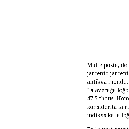
Multe poste, de a
jarcento jarcen
antikva mondo. 
La averaĝa loĝ
47.5 thous. Hom
konsiderita la 
indikas ke la l