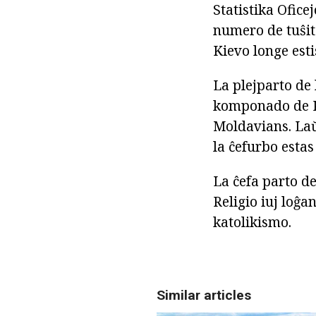
Statistika Ofice
numero de tuŝita
Kievo longe esti
La plejparto de 
komponado de Kie
Moldavians. Laŭ 
la ĉefurbo estas
La ĉefa parto de
Religio iuj loĝa
katolikismo.
Similar articles