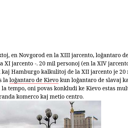
ktoj, en Novgorod en la XIII jarcento, loĝantaro 
a XI jarcento -. 20 mil personoj (en la XIV jarce
 kaj Hamburgo kalkulitoj de la XII jarcento je 20 
s la
loĝantaro de Kievo
kun loĝantaro de slavaj k
la tempo, oni povas konkludi ke Kievo estas multe p
 granda komerco kaj metio centro.