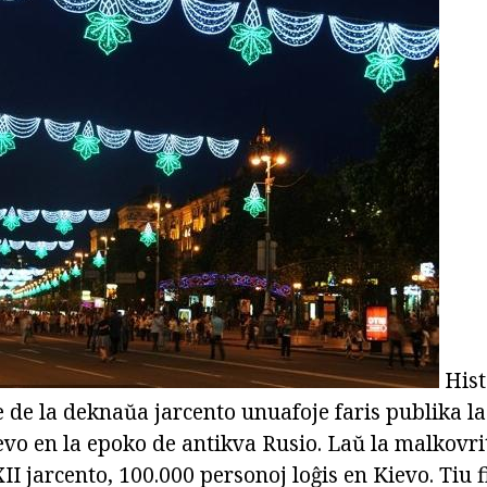
Hist
ne de la deknaŭa jarcento unuafoje faris publika l
vo en la epoko de antikva Rusio. Laŭ la malkovrit
XII jarcento, 100.000 personoj loĝis en Kievo. Tiu 