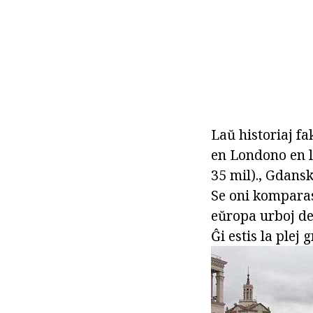
Laŭ historiaj fa
en Londono en l
35 mil)., Gdansk
Se oni kompara
eŭropa urboj de 
Ĝi estis la plej