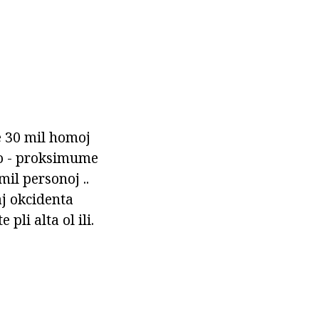
de 30 mil homoj
nto - proksimume
mil personoj ..
aj okcidenta
li alta ol ili.