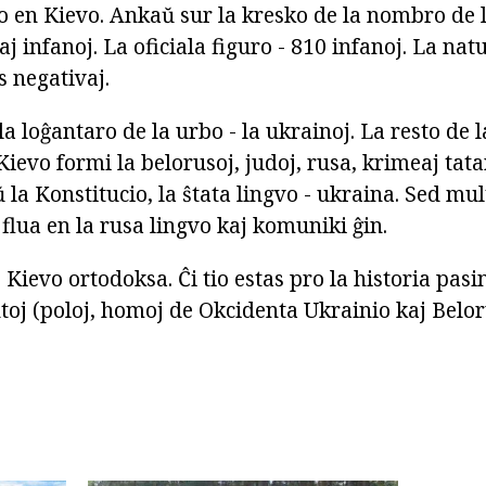
jo en Kievo. Ankaŭ sur la kresko de la nombro de l
j infanoj. La oficiala figuro - 810 infanoj. La nat
s negativaj.
la loĝantaro de la urbo - la ukrainoj. La resto de l
vo formi la belorusoj, judoj, rusa, krimeaj tatar
la Konstitucio, la ŝtata lingvo - ukraina. Sed mul
 flua en la rusa lingvo kaj komuniki ĝin.
 Kievo ortodoksa. Ĉi tio estas pro la historia pasi
ntoj (poloj, homoj de Okcidenta Ukrainio kaj Belor