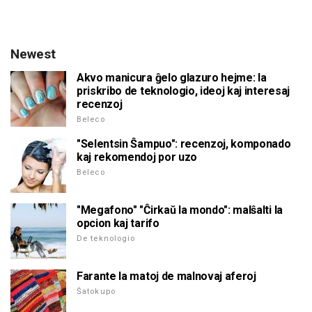
Newest
Akvo manicura ĝelo glazuro hejme: la
priskribo de teknologio, ideoj kaj interesaj
recenzoj
Beleco
"Selentsin Ŝampuo": recenzoj, komponado
kaj rekomendoj por uzo
Beleco
"Megafono" "Ĉirkaŭ la mondo": malŝalti la
opcion kaj tarifo
De teknologio
Farante la matoj de malnovaj aferoj
Ŝatokupo