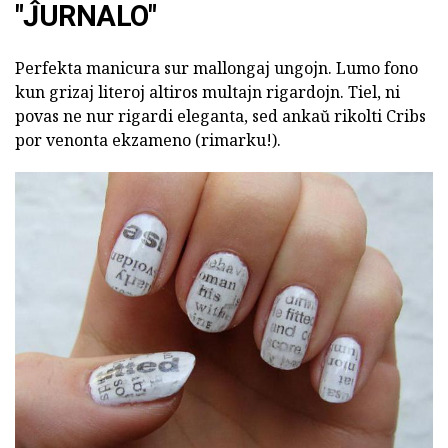
"ĴURNALO"
Perfekta manicura sur mallongaj ungojn. Lumo fono
kun grizaj literoj altiros multajn rigardojn. Tiel, ni
povas ne nur rigardi eleganta, sed ankaŭ rikolti Cribs
por venonta ekzameno (rimarku!).