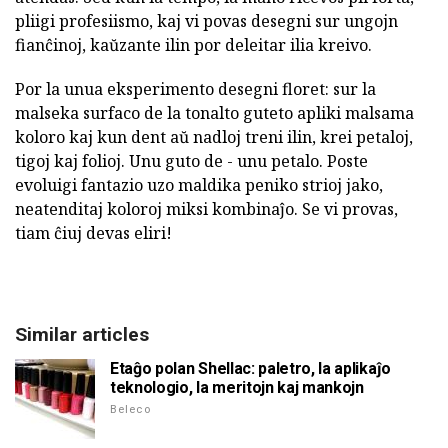
pliigi profesiismo, kaj vi povas desegni sur ungojn
fianĉinoj, kaŭzante ilin por deleitar ilia kreivo.
Por la unua eksperimento desegni floret: sur la
malseka surfaco de la tonalto guteto apliki malsama
koloro kaj kun dent aŭ nadloj treni ilin, krei petaloj,
tigoj kaj folioj. Unu guto de - unu petalo. Poste
evoluigi fantazio uzo maldika peniko strioj jako,
neatenditaj koloroj miksi kombinaĵo. Se vi provas,
tiam ĉiuj devas eliri!
Similar articles
Etaĝo polan Shellac: paletro, la aplikaĵo
teknologio, la meritojn kaj mankojn
Beleco