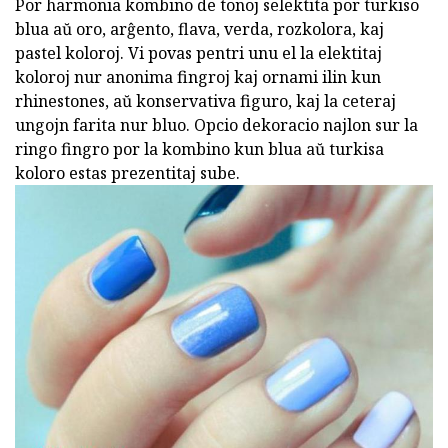
Por harmonia kombino de tonoj selektita por turkiso
blua aŭ oro, arĝento, flava, verda, rozkolora, kaj
pastel koloroj. Vi povas pentri unu el la elektitaj
koloroj nur anonima fingroj kaj ornami ilin kun
rhinestones, aŭ konservativa figuro, kaj la ceteraj
ungojn farita nur bluo. Opcio dekoracio najlon sur la
ringo fingro por la kombino kun blua aŭ turkisa
koloro estas prezentitaj sube.