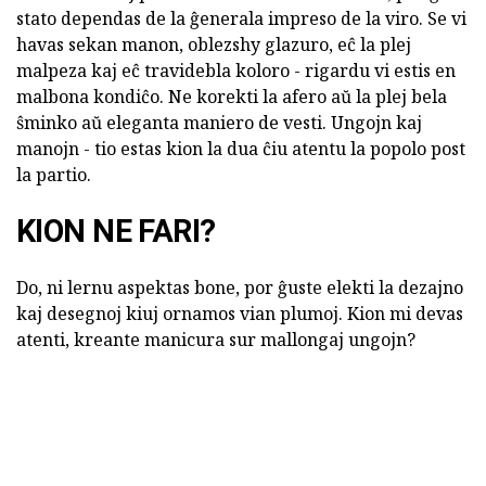
stato dependas de la ĝenerala impreso de la viro. Se vi
havas sekan manon, oblezshy glazuro, eĉ la plej
malpeza kaj eĉ travidebla koloro - rigardu vi estis en
malbona kondiĉo. Ne korekti la afero aŭ la plej bela
ŝminko aŭ eleganta maniero de vesti. Ungojn kaj
manojn - tio estas kion la dua ĉiu atentu la popolo post
la partio.
KION NE FARI?
Do, ni lernu aspektas bone, por ĝuste elekti la dezajno
kaj desegnoj kiuj ornamos vian plumoj. Kion mi devas
atenti, kreante manicura sur mallongaj ungojn?