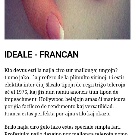
IDEALE - FRANCAN
Kio devus esti la najla ciro sur mallongaj ungojn?
Lumo jako - la prefero de la plimulto virinoj. Li estis
elektita inter ĉiuj ŝlosilo tipojn de registriĝo telerojn
eĉ el 1976, kaj ĝis nun neniu anoncis tiun tipon de
impeachment. Hollywood belaĵojn amas ĉi manicura
por ĝia facileco de rendimento kaj versatilidad.
Franca estas perfekta por ajna stilo kaj okazo.
Brilo najla ciro ĝelo lako estas speciale simpla fari.
Profesiuloj najlo dezajno por mallonga telerojn nomo