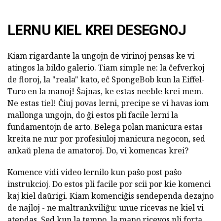
LERNU KIEL KREI DESEGNOJ
Kiam rigardante la ungojn de virinoj pensas ke vi
atingos la bildo galerio. Tiam simple ne: la ĉefverkoj
de floroj, la "reala" kato, eĉ SpongeBob kun la Eiffel-
Turo en la manoj! Ŝajnas, ke estas neeble krei mem.
Ne estas tiel! Ĉiuj povas lerni, precipe se vi havas iom
mallonga ungojn, do ĝi estos pli facile lerni la
fundamentojn de arto. Belega polan manicura estas
kreita ne nur por profesiuloj manicura negocon, sed
ankaŭ plena de amatoroj. Do, vi komencas krei?
Komence vidi video lernilo kun paŝo post paŝo
instrukcioj. Do estos pli facile por scii por kie komenci
kaj kiel daŭrigi. Kiam komenciĝis sendependa dezajno
de najloj - ne maltrankviliĝu: unue ricevas ne kiel vi
atendas. Sed kun la tempo, la mano ricevos pli forta,