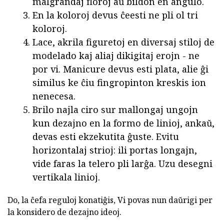
malgrandaj floroj aŭ bildon en angulo.
En la koloroj devus ĉeesti ne pli ol tri
koloroj.
Lace, akrila figuretoj en diversaj stiloj de
modelado kaj aliaj dikigitaj erojn - ne
por vi. Manicure devus esti plata, alie ĝi
similus ke ĉiu fingropinton kreskis ion
nenecesa.
Brilo najla ciro sur mallongaj ungojn
kun dezajno en la formo de linioj, ankaŭ,
devas esti ekzekutita ĝuste. Evitu
horizontalaj strioj: ili portas longajn,
vide faras la telero pli larĝa. Uzu desegni
vertikala linioj.
Do, la ĉefa reguloj konatiĝis, Vi povas nun daŭrigi per
la konsidero de dezajno ideoj.