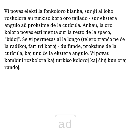
Vi povas elekti la fonkoloro blanka, sur ĝi al loko
rozkolora aŭ turkiso koro oro tajlado - sur ekstera
angulo aŭ proksime de la cutícula. Ankaŭ, la oro
koloro povas esti metita sur la resto de la spaco,
"bidoj". Se vi permesas al la longo (telero tranĉo ne ĉe
la radiko), fari tri koroj - du funde, proksime de la
cutícula, kaj unu ĉe la ekstera angulo. Vi povas
kombini rozkolora kaj turkiso koloroj kaj ĉiuj kun oraj
randoj.
ad