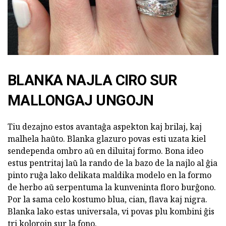
BLANKA NAJLA CIRO SUR
MALLONGAJ UNGOJN
Tiu dezajno estos avantaĝa aspekton kaj brilaj, kaj
malhela haŭto. Blanka glazuro povas esti uzata kiel
sendependa ombro aŭ en diluitaj formo. Bona ideo
estus pentritaj laŭ la rando de la bazo de la najlo al ĝia
pinto ruĝa lako delikata maldika modelo en la formo
de herbo aŭ serpentuma la kunveninta floro burĝono.
Por la sama celo kostumo blua, cian, flava kaj nigra.
Blanka lako estas universala, vi povas plu kombini ĝis
tri kolorojn sur la fono.