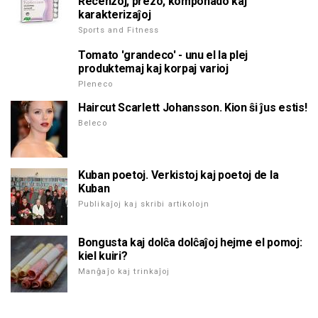
Recenzoj, prezo, komponado kaj
karakterizaĵoj
Sports and Fitness
Tomato 'grandeco' - unu el la plej
produktemaj kaj korpaj varioj
Pleneco
Haircut Scarlett Johansson. Kion ŝi ĵus estis!
Beleco
Kuban poetoj. Verkistoj kaj poetoj de la
Kuban
Publikaĵoj kaj skribi artikolojn
Bongusta kaj dolĉa dolĉaĵoj hejme el pomoj:
kiel kuiri?
Manĝaĵo kaj trinkaĵoj