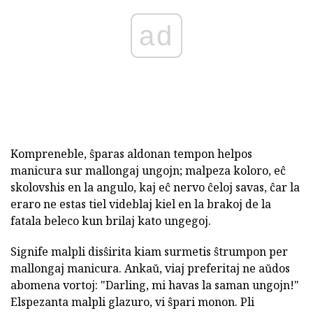
ad
Kompreneble, ŝparas aldonan tempon helpos
manicura sur mallongaj ungojn; malpeza koloro, eĉ
skolovshis en la angulo, kaj eĉ nervo ĉeloj savas, ĉar la
eraro ne estas tiel videblaj kiel en la brakoj de la
fatala beleco kun brilaj kato ungegoj.
Signife malpli disŝirita kiam surmetis ŝtrumpon per
mallongaj manicura. Ankaŭ, viaj preferitaj ne aŭdos
abomena vortoj: "Darling, mi havas la saman ungojn!"
Elspezanta malpli glazuro, vi ŝpari monon. Pli