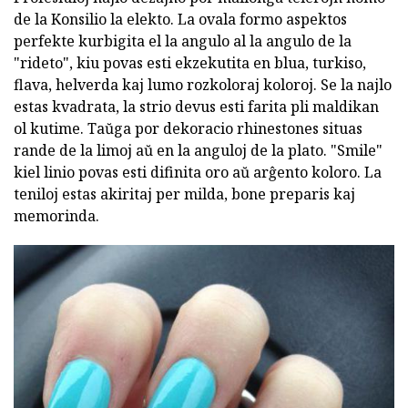
de la Konsilio la elekto. La ovala formo aspektos
perfekte kurbigita el la angulo al la angulo de la
"rideto", kiu povas esti ekzekutita en blua, turkiso,
flava, helverda kaj lumo rozkoloraj koloroj. Se la najlo
estas kvadrata, la strio devus esti farita pli maldikan
ol kutime. Taŭga por dekoracio rhinestones situas
rande de la limoj aŭ en la anguloj de la plato. "Smile"
kiel linio povas esti difinita oro aŭ arĝento koloro. La
teniloj estas akiritaj per milda, bone preparis kaj
memorinda.