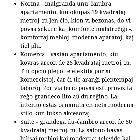
Norma - malgranda unu-ĉambra
apartamento, kiu okupas 19 kvadrataj
metroj. m Jen ĉio, kion vi bezonas, do vi
povas sekure kaj komforte malstreĉiĝi -.
komfortaj mebloj, moderna aparatoj, kaj
tiel plu.
Komerca - vastan apartamento, kiu
kovras areon de 25 kvadrataj metroj. m.
Tiu opcio plej ofte elektita por si
komercistoj, ĉar ĉi tie aranĝi plentempaj
laboroj. Por via ferio povas esti provizita
reĝo grandeco lito aŭ du reĝino. La
interno estas ornamita en neta moderna
stilo kun lukso akcesoraj.
Suite - grandega du-ĉambro areon de 50
kvadrataj metroj. m. La salono havas
luksaj mebloj kaj modernaj televido kaj