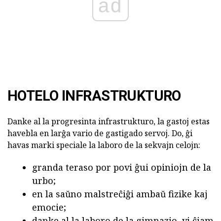
ad
HOTELO INFRASTRUKTURO
Danke al la progresinta infrastrukturo, la gastoj estas
havebla en larĝa vario de gastigado servoj. Do, ĝi
havas marki speciale la laboro de la sekvajn celojn:
granda teraso por povi ĝui opiniojn de la
urbo;
en la saŭno malstreĉiĝi ambaŭ fizike kaj
emocie;
danke al la laboro de la gimnazio, vi ĉiam