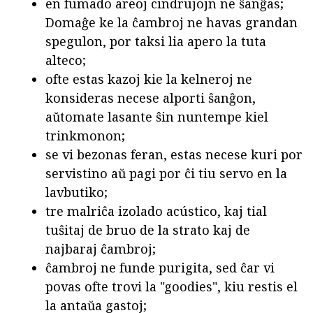
en fumado areoj cindrujojn ne ŝanĝas;
Domaĝe ke la ĉambroj ne havas grandan
spegulon, por taksi lia apero la tuta
alteco;
ofte estas kazoj kie la kelneroj ne
konsideras necese alporti ŝanĝon,
aŭtomate lasante ŝin nuntempe kiel
trinkmonon;
se vi bezonas feran, estas necese kuri por
servistino aŭ pagi por ĉi tiu servo en la
lavbutiko;
tre malriĉa izolado acústico, kaj tial
tuŝitaj de bruo de la strato kaj de
najbaraj ĉambroj;
ĉambroj ne funde purigita, sed ĉar vi
povas ofte trovi la "goodies", kiu restis el
la antaŭa gastoj;