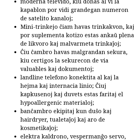
moderna televido, kiu donas al vi la
kapablon por vidi grandegan numeron
de satelito kanaloj;
Mini-trinkejo ĉiam havas trinkakvon, kaj
por suplementa kotizo estas ankaŭ plena
de likvoro kaj malvarmeta trinkaĵoj;
Ĉiu ĉambro havas malgrandan sekura,
kiu certigos la sekurecon de via
valuables kaj dokumentoj;
landline telefono konektita al kaj la
hejma kaj internacia linio; Ĉiuj
kapkusenoj kaj duvets estas faritaj el
hypoallergenic materialoj;
banĉambro ekipitaj kun duŝo kaj
hairdryer, tualetaĵoj kaj aro de
kosmetikaĵoj;
elektra kaldrono, vespermanĝo servo,