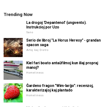
Trending Now
La drogoj 'Depantenol' (ungvento).
Instrukcioj por Uzo
Sano
Serio de libroj "La Horus Heresy" - grandan
spacon saga
Artoj kaj Distro
Kiel fari boato antaŭfilmoj kun iliaj propraj
manoj?
Homeliness
Ĝardeno fragon "Wim-larĝo": recenzoj,
karakterizaĵoj kaj plantado
Homeliness