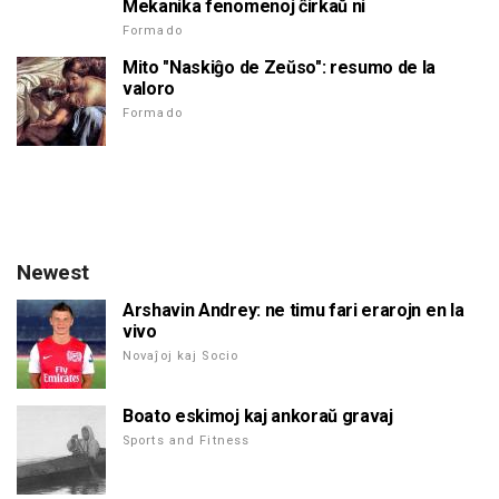
Mekanika fenomenoj ĉirkaŭ ni
Formado
Mito "Naskiĝo de Zeŭso": resumo de la
valoro
Formado
Newest
Arshavin Andrey: ne timu fari erarojn en la
vivo
Novaĵoj kaj Socio
Boato eskimoj kaj ankoraŭ gravaj
Sports and Fitness