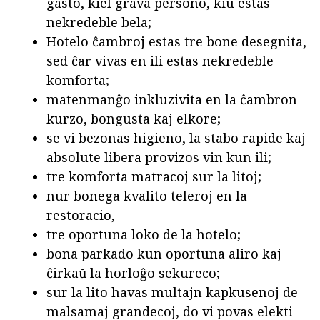
gasto, kiel grava persono, kiu estas
nekredeble bela;
Hotelo ĉambroj estas tre bone desegnita,
sed ĉar vivas en ili estas nekredeble
komforta;
matenmanĝo inkluzivita en la ĉambron
kurzo, bongusta kaj elkore;
se vi bezonas higieno, la stabo rapide kaj
absolute libera provizos vin kun ili;
tre komforta matracoj sur la litoj;
nur bonega kvalito teleroj en la
restoracio,
tre oportuna loko de la hotelo;
bona parkado kun oportuna aliro kaj
ĉirkaŭ la horloĝo sekureco;
sur la lito havas multajn kapkusenoj de
malsamaj grandecoj, do vi povas elekti