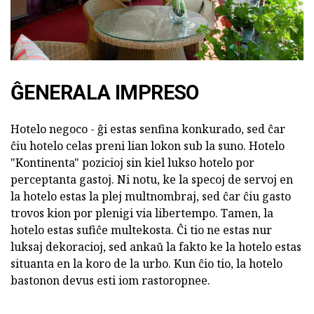
ĜENERALA IMPRESO
Hotelo negoco - ĝi estas senfina konkurado, sed ĉar
ĉiu hotelo celas preni lian lokon sub la suno. Hotelo
"Kontinenta" pozicioj sin kiel lukso hotelo por
perceptanta gastoj. Ni notu, ke la specoj de servoj en
la hotelo estas la plej multnombraj, sed ĉar ĉiu gasto
trovos kion por plenigi via libertempo. Tamen, la
hotelo estas sufiĉe multekosta. Ĉi tio ne estas nur
luksaj dekoracioj, sed ankaŭ la fakto ke la hotelo estas
situanta en la koro de la urbo. Kun ĉio tio, la hotelo
bastonon devus esti iom rastoropnee.