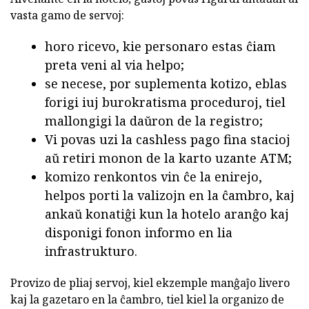
vasta gamo de servoj:
horo ricevo, kie personaro estas ĉiam
preta veni al via helpo;
se necese, por suplementa kotizo, eblas
forigi iuj burokratisma proceduroj, tiel
mallongigi la daŭron de la registro;
Vi povas uzi la cashless pago fina stacioj
aŭ retiri monon de la karto uzante ATM;
komizo renkontos vin ĉe la enirejo,
helpos porti la valizojn en la ĉambro, kaj
ankaŭ konatiĝi kun la hotelo aranĝo kaj
disponigi fonon informo en lia
infrastrukturo.
Provizo de pliaj servoj, kiel ekzemple manĝaĵo livero
kaj la gazetaro en la ĉambro, tiel kiel la organizo de