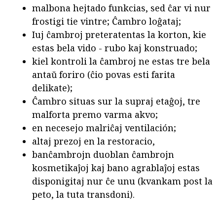
malbona hejtado funkcias, sed ĉar vi nur
frostigi tie vintre; Ĉambro loĝataj;
Iuj ĉambroj preteratentas la korton, kie
estas bela vido - rubo kaj konstruado;
kiel kontroli la ĉambroj ne estas tre bela
antaŭ foriro (ĉio povas esti farita
delikate);
Ĉambro situas sur la supraj etaĝoj, tre
malforta premo varma akvo;
en necesejo malriĉaj ventilación;
altaj prezoj en la restoracio,
banĉambrojn duoblan ĉambrojn
kosmetikaĵoj kaj bano agrablaĵoj estas
disponigitaj nur ĉe unu (kvankam post la
peto, la tuta transdoni).