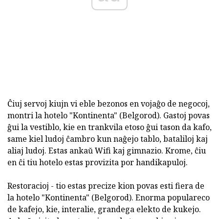
Ĉiuj servoj kiujn vi eble bezonos en vojaĝo de negocoj,
montri la hotelo "Kontinenta" (Belgorod). Gastoj povas
ĝui la vestiblo, kie en trankvila etoso ĝui tason da kafo,
same kiel ludoj ĉambro kun naĝejo tablo, bataliloj kaj
aliaj ludoj. Estas ankaŭ Wifi kaj gimnazio. Krome, ĉiu
en ĉi tiu hotelo estas provizita por handikapuloj.
Restoracioj - tio estas precize kion povas esti fiera de
la hotelo "Kontinenta" (Belgorod). Enorma populareco
de kafejo, kie, interalie, grandega elekto de kukejo.