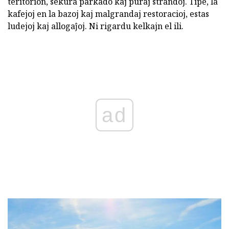
teritorion, sekura parkado kaj puraj strandoj. Tipe, la
kafejoj en la bazoj kaj malgrandaj restoracioj, estas
ludejoj kaj allogaĵoj. Ni rigardu kelkajn el ili.
ad