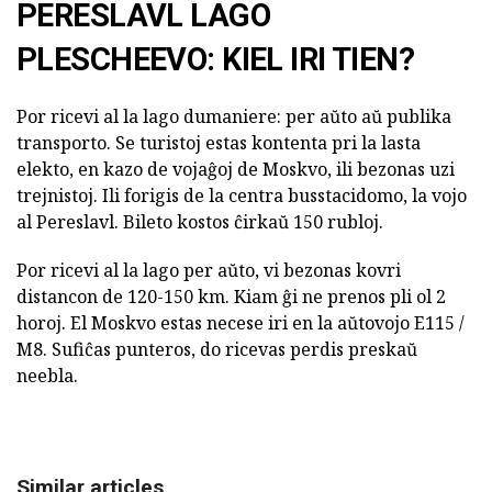
PERESLAVL LAGO
PLESCHEEVO: KIEL IRI TIEN?
Por ricevi al la lago dumaniere: per aŭto aŭ publika
transporto. Se turistoj estas kontenta pri la lasta
elekto, en kazo de vojaĝoj de Moskvo, ili bezonas uzi
trejnistoj. Ili forigis de la centra busstacidomo, la vojo
al Pereslavl. Bileto kostos ĉirkaŭ 150 rubloj.
Por ricevi al la lago per aŭto, vi bezonas kovri
distancon de 120-150 km. Kiam ĝi ne prenos pli ol 2
horoj. El Moskvo estas necese iri en la aŭtovojo E115 /
M8. Sufiĉas punteros, do ricevas perdis preskaŭ
neebla.
Similar articles