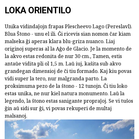
LOKA ORIENTILO
Unika vidindaĵojn frapas Plescheevo Lago (Pereslavl).
Blua Ŝtono - unu el ili. Ĝi ricevis sian nomon ĉar kiam
malseka ĝi aperas klara blu-griza nuanco. Liaj
originoj superas al la Aĝo de Glacio. Je la momento de
la akvo estas redonita de nur 30 cm., Tamen, estis
antaŭe vidita pli ol 1,5 m. Laŭ iuj, kaŝita sub akvo
grandegan dimensioj de ĉi tiu formado. Kaj kiu povas
vidi super la tero, nur malgranda parto. La
proksimuma pezo de la ŝtono - 12 tunojn. Ĉi tiu loko
estas unika, ne nur kiel natura monumento. Laŭ la
legendo, la ŝtono estas sanigante propraĵoj. Se vi tuŝos
ĝin aŭ sidi sur ĝi, vi povas rekuperi de multaj
malsanoj.