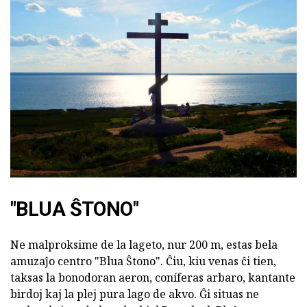
"BLUA ŜTONO"
Ne malproksime de la lageto, nur 200 m, estas bela
amuzaĵo centro "Blua Ŝtono". Ĉiu, kiu venas ĉi tien,
taksas la bonodoran aeron, coníferas arbaro, kantante
birdoj kaj la plej pura lago de akvo. Ĝi situas ne