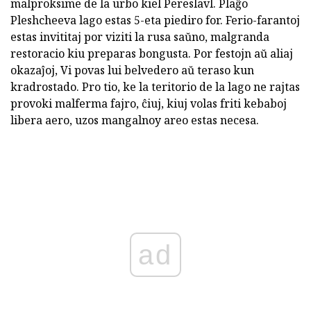
malproksime de la urbo kiel Pereslavl. Plaĝo
Pleshcheeva lago estas 5-eta piediro for. Ferio-farantoj
estas invititaj por viziti la rusa saŭno, malgranda
restoracio kiu preparas bongusta. Por festojn aŭ aliaj
okazaĵoj, Vi povas lui belvedero aŭ teraso kun
kradrostado. Pro tio, ke la teritorio de la lago ne rajtas
provoki malferma fajro, ĉiuj, kiuj volas friti kebaboj
libera aero, uzos mangalnoy areo estas necesa.
ad