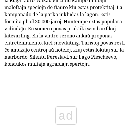
la Ruĝa Libro. Ankaŭ en ĉi tiu kampo multajn
maloftajn speciojn de flaŭro kiu estas protektitaj. La
komponado de la parko inkludas la lagon. Estis
formita pli ol 30.000 jaroj. Nuntempe estas populara
vidindaĵo. En somero povas praktiki windsurf kaj
kitesurfing. En la vintro sezono ankaŭ proponas
entretenimiento, kiel snowkiting. Turistoj povas resti
ĉe amuzaĵo centroj aŭ hoteloj, kiuj estas lokitaj sur la
marbordo. Silentu Pereslavl, sur Lago Plescheevo,
kondukos multajn agrablajn spertojn.
ad