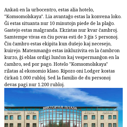
Ankaŭ en la urbocentro, estas alia hotelo,
"Komsomolskaya". Lia avantaĝo estas la konvena loko.
Ĝi estas situanta nur 10 minutojn piede de la plaĝo.
Gastejo estas malgranda. Ekzistas nur kvar ĉambroj.
Samtempe vivas en ĉiu povas esti de 3 ĝis 5 personoj.
Ĉiu ĉambro estas ekipita kun duŝejo kaj necesejo,
kuirejo. Matenmanĝo estas inkluzivita en la ĉambron
kurzo, ĝi eblas ordigi lunĉon kaj vespermanĝon en la
ĉambro, sed por pago. Hotelo "Komsomolskaya"
rilatas al ekonomio klaso. Ripozo oni Lodger kostas
ĉirkaŭ 1.000 rubloj. Sed la familio de du personoj
devas pagi nur 1.200 rubloj.