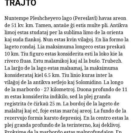
TRAJTO
Nuntempe Pleshcheyevo lago (Pereslavl) havas areon
de 51 kv. km. Tamen, antaŭe ĝi estis multe pli. Antikva
limoj estas studataj per la sublima limo de la orienta
kaj suda flankoj. Nun estas kvin vilaĝoj. En lia formo la
lageto rondaj. Lia maksimuma longeco estas preskaŭ
10 km. Tiu figuro estas konsiderita esti la loko kie la
rivero fluas. Estu malamikoj kaj al la buŝo. Trubezh.
La larĝo de la lago estas malsamaj, la maksimuma
konsiderataj kiel 6.5 km. Tiu linio kuras inter la
vilaĝoj de la antikva setlejo kaj Solomidino. La longo
de la marbordo - 27 kilometroj. Duona profundo de 11
m estas konsiderita indikilo, sed la plej granda
registrita ĉe ĉirkaŭ 25 m. La bordoj de la lageto de
malaltaj kaj eĉ, foje estas marĉaj areoj. La fundo de la
rezervujo formis karsto depresioj. En la centro estas la
plej granda profundo de la terinterno, kaj deklivoj.
Proksime de la marbordo estas malprofundaĵon. En