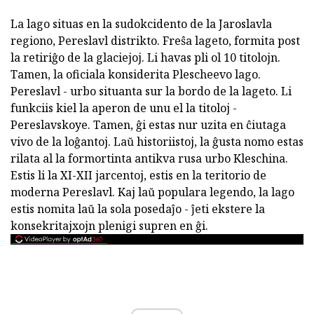
La lago situas en la sudokcidento de la Jaroslavla
regiono, Pereslavl distrikto. Freŝa lageto, formita post
la retiriĝo de la glaciejoj. Li havas pli ol 10 titolojn.
Tamen, la oficiala konsiderita Plescheevo lago.
Pereslavl - urbo situanta sur la bordo de la lageto. Li
funkciis kiel la aperon de unu el la titoloj -
Pereslavskoye. Tamen, ĝi estas nur uzita en ĉiutaga
vivo de la loĝantoj. Laŭ historiistoj, la ĝusta nomo estas
rilata al la formortinta antikva rusa urbo Kleschina.
Estis li la XI-XII jarcentoj, estis en la teritorio de
moderna Pereslavl. Kaj laŭ populara legendo, la lago
estis nomita laŭ la sola posedaĵo - ĵeti ekstere la
konsekritajxojn plenigi supren en ĝi.