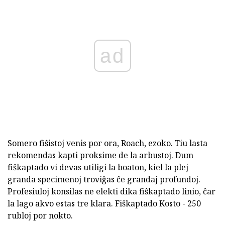
ad
Somero fiŝistoj venis por ora, Roach, ezoko. Tiu lasta
rekomendas kapti proksime de la arbustoj. Dum
fiŝkaptado vi devas utiligi la boaton, kiel la plej
granda specimenoj troviĝas ĉe grandaj profundoj.
Profesiuloj konsilas ne elekti dika fiŝkaptado linio, ĉar
la lago akvo estas tre klara. Fiŝkaptado Kosto - 250
rubloj por nokto.