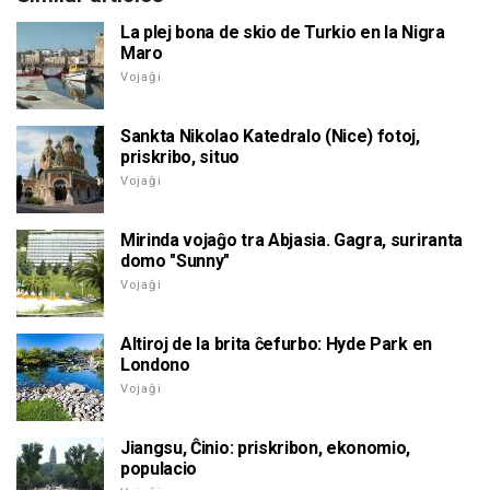
La plej bona de skio de Turkio en la Nigra
Maro
Vojaĝi
Sankta Nikolao Katedralo (Nice) fotoj,
priskribo, situo
Vojaĝi
Mirinda vojaĝo tra Abjasia. Gagra, suriranta
domo "Sunny"
Vojaĝi
Altiroj de la brita ĉefurbo: Hyde Park en
Londono
Vojaĝi
Jiangsu, Ĉinio: priskribon, ekonomio,
populacio