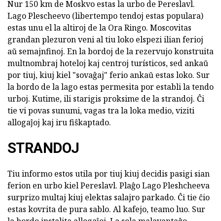
Nur 150 km de Moskvo estas la urbo de Pereslavl.
Lago Plescheevo (libertempo tendoj estas populara)
estas unu el la altiroj de la Ora Ringo. Moscovitas
grandan plezuron veni al tiu loko elspezi ilian ferioj
aŭ semajnfinoj. En la bordoj de la rezervujo konstruita
multnombraj hoteloj kaj centroj turísticos, sed ankaŭ
por tiuj, kiuj kiel "sovaĝaj" ferio ankaŭ estas loko. Sur
la bordo de la lago estas permesita por establi la tendo
urboj. Kutime, ili starigis proksime de la strandoj. Ĉi
tie vi povas sunumi, vagas tra la loka medio, viziti
allogaĵoj kaj iru fiŝkaptado.
STRANDOJ
Tiu informo estos utila por tiuj kiuj decidis pasigi sian
ferion en urbo kiel Pereslavl. Plaĝo Lago Pleshcheeva
surprizo multaj kiuj elektas salajro parkado. Ĉi tie ĉio
estas kovrita de pura sablo. Al kafejo, teamo luo. Sur
la bordo instalita allogaĵoj. La sola malavantaĝo,