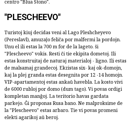
centro "Blua Ŝtono".
"PLESCHEEVO"
Turistoj kiuj decidas veni al Lago Pleshcheyevo
(Pereslavl), amuzaĵo feliĉa por malfermi la pordojn.
Unu el ili estas la 700 m for de la lageto. ŝi
"Plescheevo" vokis. Resti ĉi tie ekipita dometoj. Ili
estas konstruitaj de naturaj materialoj - ligno. Ili estas
de malsamaj grandecoj. Ekzistas six- kaj ok-domojn,
kaj la plej granda estas desegnita por 12 -14 homojn.
VIP-apartamentoj estas ankaŭ havebla. La kosto vivi
de 6000 rubloj por domo (dum tago). Vi povas ordigi
kompletan manĝoj. La teritorio havas gardata
parkejo. Ĝi proponas Rusa bano. Ne malproksime de
la "Plescheevo" estas arbaro. Tie vi povas promeni
elekti agarikoj aŭ beroj.