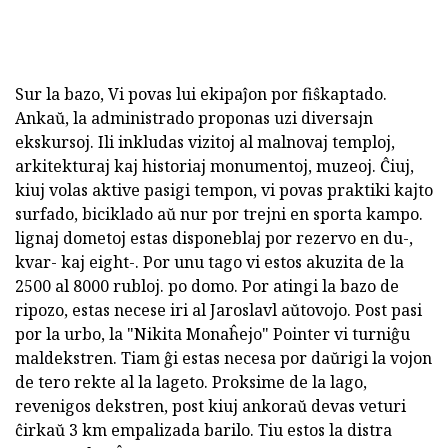
Sur la bazo, Vi povas lui ekipaĵon por fiŝkaptado.
Ankaŭ, la administrado proponas uzi diversajn
ekskursoj. Ili inkludas vizitoj al malnovaj temploj,
arkitekturaj kaj historiaj monumentoj, muzeoj. Ĉiuj,
kiuj volas aktive pasigi tempon, vi povas praktiki kajto
surfado, biciklado aŭ nur por trejni en sporta kampo.
lignaj dometoj estas disponeblaj por rezervo en du-,
kvar- kaj eight-. Por unu tago vi estos akuzita de la
2500 al 8000 rubloj. po domo. Por atingi la bazo de
ripozo, estas necese iri al Jaroslavl aŭtovojo. Post pasi
por la urbo, la "Nikita Monaĥejo" Pointer vi turniĝu
maldekstren. Tiam ĝi estas necesa por daŭrigi la vojon
de tero rekte al la lageto. Proksime de la lago,
revenigos dekstren, post kiuj ankoraŭ devas veturi
ĉirkaŭ 3 km empalizada barilo. Tiu estos la distra