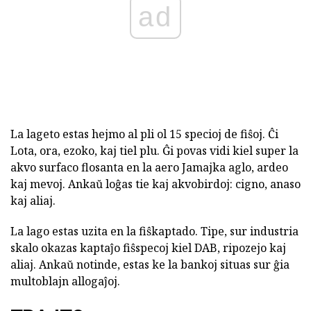
ad
La lageto estas hejmo al pli ol 15 specioj de fiŝoj. Ĉi
Lota, ora, ezoko, kaj tiel plu. Ĝi povas vidi kiel super la
akvo surfaco flosanta en la aero Jamajka aglo, ardeo
kaj mevoj. Ankaŭ loĝas tie kaj akvobirdoj: cigno, anaso
kaj aliaj.
La lago estas uzita en la fiŝkaptado. Tipe, sur industria
skalo okazas kaptaĵo fiŝspecoj kiel DAB, ripozejo kaj
aliaj. Ankaŭ notinde, estas ke la bankoj situas sur ĝia
multoblajn allogaĵoj.