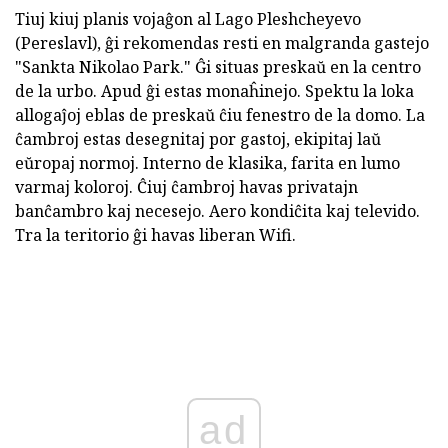
Tiuj kiuj planis vojaĝon al Lago Pleshcheyevo
(Pereslavl), ĝi rekomendas resti en malgranda gastejo
"Sankta Nikolao Park." Ĝi situas preskaŭ en la centro
de la urbo. Apud ĝi estas monaĥinejo. Spektu la loka
allogaĵoj eblas de preskaŭ ĉiu fenestro de la domo. La
ĉambroj estas desegnitaj por gastoj, ekipitaj laŭ
eŭropaj normoj. Interno de klasika, farita en lumo
varmaj koloroj. Ĉiuj ĉambroj havas privatajn
banĉambro kaj necesejo. Aero kondiĉita kaj televido.
Tra la teritorio ĝi havas liberan Wifi.
ad