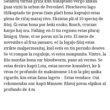
Ŝatantoj turnas griza kun fiŝkaptado vergo ankaŭ
ĝuas viziti la urbon de Pereslavl. Plescheevo lago
(fiŝkaptado tie povas ĉiam plaĉi bona kaptaĵo) estas
plena de riĉaj maraj vivo. Ekzistas pli ol 10 specioj de
fiŝoj. Ĝi estas bona por beki ezoko, Roach, crucian
karpo kaj ora. Fishing en ĉi tiu regiono estas pluraj
limigoj. Unue, vi ne povas uzi la reto. El meze de
novembro al frua januaro, eĉ la logaĵo fiŝoj estas
strikte malpermesitaj, kiel estis en tiu periodo desove.
Se vi rompas la regulojn, vi estos monpunita. Vintre, la
fiŝo mordas bona sur bloodworm, pano aŭ vermo. Se
estas deziro kapti Lota, estas necese konsideri, ke li
vivas ĉe profundo de maksimume 14 m la plej unika
rigardo, kiu estas fama lageto -. Estas vendace. Oni
rekomendas nur kapti Minnow. Blatoj povas elpikos al
profundo de 4 m.