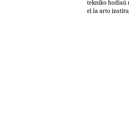
tekniko hodiaŭ n
el la arto instit