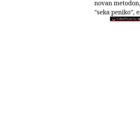
novan metodon, n
"seka peniko", es