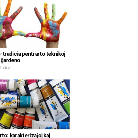
-tradicia pentrarto teknikoj
nĝardeno
Distro
rto: karakterizaĵoj kaj