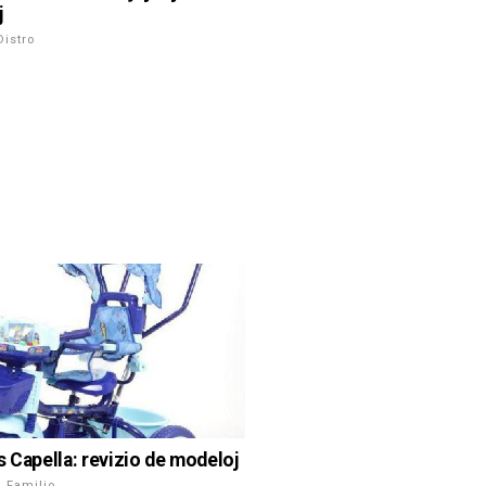
j
Distro
s Capella: revizio de modeloj
 Familio