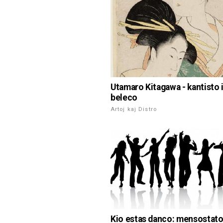
Utamaro Kitagawa - kantisto 
beleco
Artoj kaj Distro
Kio estas danco: mensostato