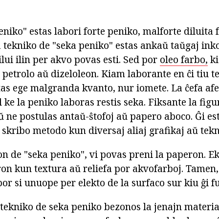
niko" estas labori forte peniko, malforte diluita 
a tekniko de "seka peniko" estas ankaŭ taŭgaj ink
dilui ilin per akvo povas esti. Sed por
oleo farbo,
ki
 petrolo aŭ dizeloleon. Kiam laborante en ĉi tiu te
tas ege malgranda kvanto, nur iomete. La ĉefa afe
el ke la peniko laboras restis seka. Fiksante la fig
ŭ ne postulas antaŭ-ŝtofoj aŭ papero aboco. Ĝi es
skribo metodo kun diversaj aliaj grafikaj aŭ tekni
on de "seka peniko", vi povas preni la paperon. E
n kun textura aŭ reliefa por akvofarboj. Tamen, ĉi
por si unuope per elekto de la surfaco sur kiu ĝi f
 tekniko de seka peniko bezonos la jenajn materia