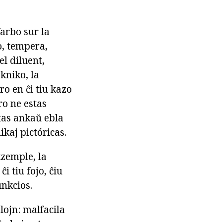
farbo sur la
o, tempera,
el diluent,
kniko, la
ro en ĉi tiu kazo
uro ne estas
tas ankaŭ ebla
kaj pictóricas.
kzemple, la
 tiu fojo, ĉiu
unkcios.
lojn: malfacila