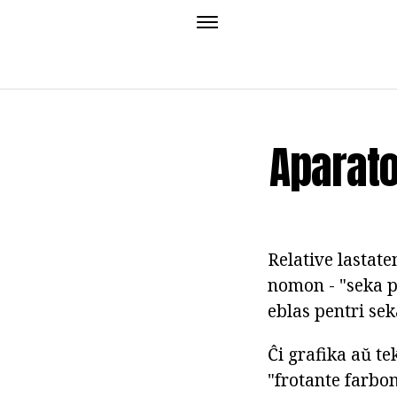
Aparato
Relative lastat
nomon - "seka pe
eblas pentri se
Ĉi grafika aŭ te
"frotante farbon