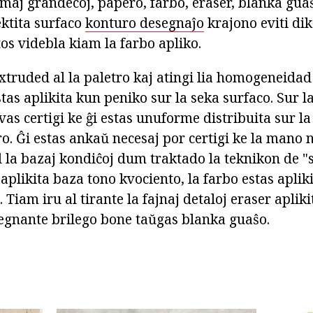
maj grandecoj, papero, farbo, eraser, blanka guaŝ
lektita surfaco
konturo desegnaĵo
krajono eviti dik
stos videbla kiam la farbo apliko.
extruded al la paletro kaj atingi lia homogeneida
tas aplikita kun peniko sur la seka surfaco. Sur 
vas certigi ke ĝi estas unuforme distribuita sur l
ro. Ĝi estas ankaŭ necesaj por certigi ke la mano 
el la bazaj kondiĉoj dum traktado la teknikon de "
plikita baza tono kvociento, la farbo estas apliki
 Tiam iru al tirante la fajnaj detaloj eraser apliki
segnante brilego bone taŭgas blanka guaŝo.