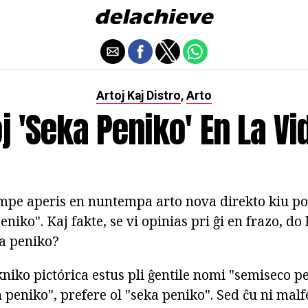
Artoj Kaj Distro
Arto
,
j 'seka Peniko' En La Vid
empe aperis en nuntempa arto nova direkto kiu p
niko". Kaj fakte, se vi opinias pri ĝi en frazo, d
ka peniko?
kniko pictórica estus pli ĝentile nomi "semiseco p
 peniko", prefere ol "seka peniko". Sed ĉu ni mal