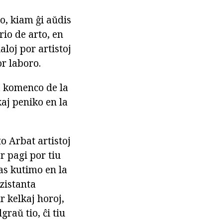
po, kiam ĝi aŭdis
rio de arto, en
aloj por artistoj
or laboro.
a komenco de la
kaj peniko en la
o Arbat artistoj
r pagi por tiu
tas kutimo en la
kzistanta
r kelkaj horoj,
raŭ tio, ĉi tiu