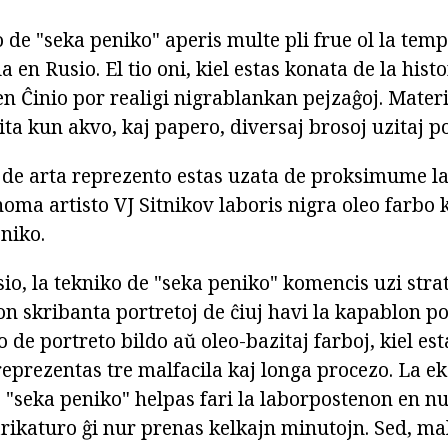
o de "seka peniko" aperis multe pli frue ol la tem
 en Rusio. El tio oni, kiel estas konata de la histo
en Ĉinio por realigi nigrablankan pejzaĝoj. Materi
uita kun akvo, kaj papero, diversaj brosoj uzitaj p
iel de arta reprezento estas uzata de proksimume l
oma artisto VJ Sitnikov laboris nigra oleo farbo 
niko.
o, la tekniko de "seka peniko" komencis uzi strat
n skribanta portretoj de ĉiuj havi la kapablon po
eo de portreto bildo aŭ oleo-bazitaj farboj, kiel es
 reprezentas tre malfacila kaj longa procezo. La e
 "seka peniko" helpas fari la laborpostenon en nu
rikaturo ĝi nur prenas kelkajn minutojn. Sed, malg