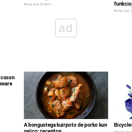
funkcio
Artoj kaj Distro
Artoj kaj 
ad
ricsson
rmware
A bongustega kuirpoto de porko kun
Bicycle
saŭco: recepton
Hejmo kaj