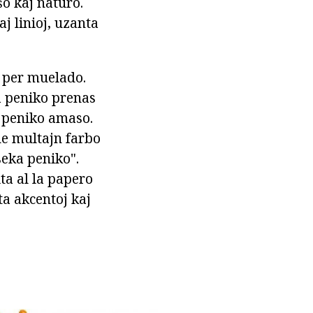
o kaj naturo.
aj linioj, uzanta
d per muelado.
la peniko prenas
a peniko amaso.
ne multajn farbo
seka peniko".
ta al la papero
ta akcentoj kaj