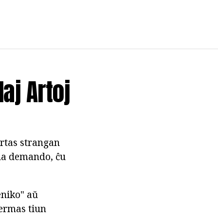
aj Artoj
ortas strangan
o la demando, ĉu
eniko" aŭ
fermas tiun