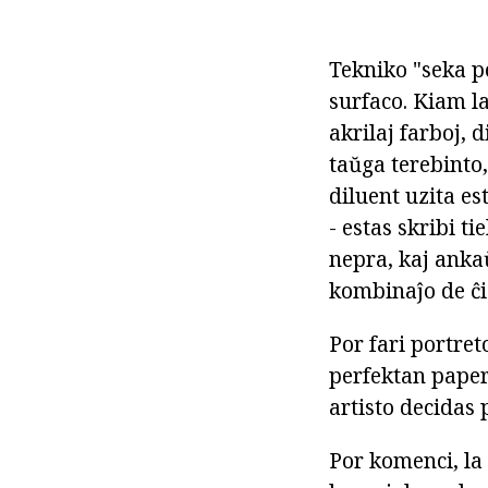
Tekniko "seka pe
surfaco. Kiam l
akrilaj farboj, 
taŭga terebinto,
diluent uzita es
- estas skribi ti
nepra, kaj anka
kombinaĵo de ĉi 
Por fari portret
perfektan papero
artisto decidas 
Por komenci, la