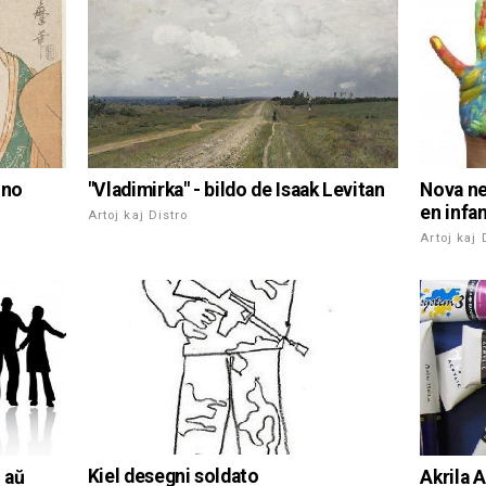
"Vladimirka" - bildo de Isaak Levitan
ino
Nova ne
en infa
Artoj kaj Distro
Artoj kaj 
Kiel desegni soldato
 aŭ
Akrila A