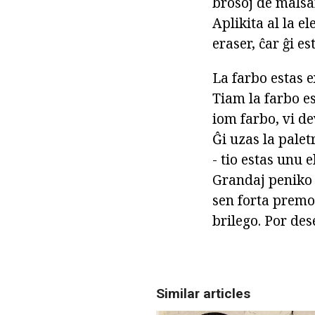
brosoj de malsa
Aplikita al la e
eraser, ĉar ĝi e
La farbo estas 
Tiam la farbo es
iom farbo, vi de
Ĝi uzas la palet
- tio estas unu 
Grandaj peniko a
sen forta premo.
brilego. Por de
Similar articles