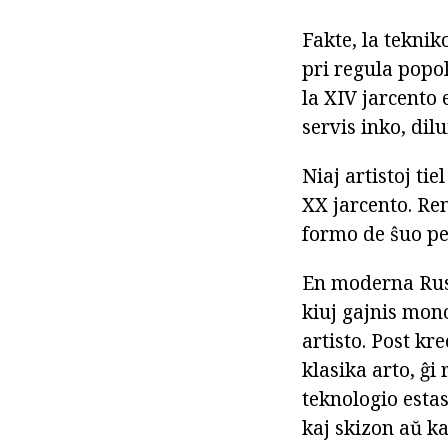
Fakte, la teknik
pri regula popola
la XIV jarcento 
servis inko, dil
Niaj artistoj t
XX jarcento. Ren
formo de ŝuo pe
En moderna Rusi
kiuj gajnis mono
artisto. Post kr
klasika arto, ĝi
teknologio estas
kaj skizon aŭ ka