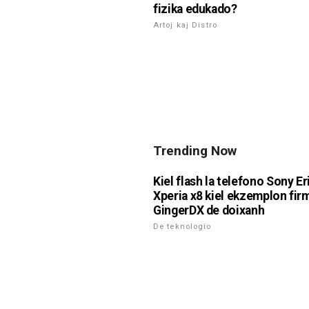
fizika edukado?
Artoj kaj Distro
Trending Now
Kiel flash la telefono Sony E
Xperia x8 kiel ekzemplon fi
GingerDX de doixanh
De teknologio