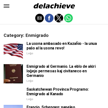
Category: Enmigrado
La usona ambasado en Kazaĥio - la unua
paŝo al la usona revo!
Leĝo
Enmigrado al Germanio. La eblo de akiri
loĝejo permesas kaj civitaneco en
Germanio
Leĝo
Saskatchewan Provinca Programo:
Enmigrado al Kanado
Leĝo
Francio, Schengen: papeleo