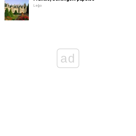
Leĝo
ad