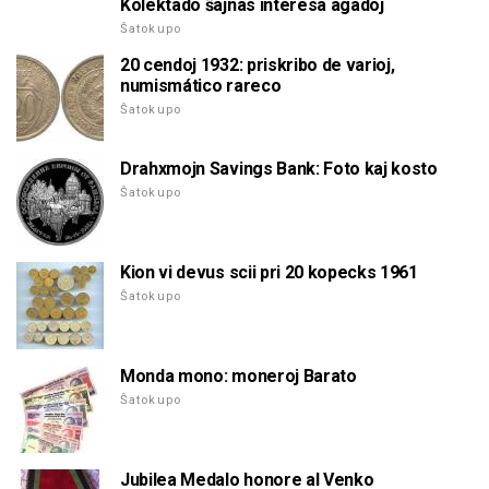
Kolektado ŝajnas interesa agadoj
Ŝatokupo
20 cendoj 1932: priskribo de varioj,
numismático rareco
Ŝatokupo
Drahxmojn Savings Bank: Foto kaj kosto
Ŝatokupo
Kion vi devus scii pri 20 kopecks 1961
Ŝatokupo
Monda mono: moneroj Barato
Ŝatokupo
Jubilea Medalo honore al Venko