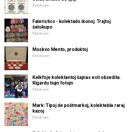
Ŝatokupo
Faleristics - kolektado ikonoj. Trajtoj
ŝatokupo
Ŝatokupo
Moskvo Mento, produktoj
Ŝatokupo
Kelkfoje kolektantoj ŝajnas esti obsedita.
Rigardu tiujn fotojn
Ŝatokupo
Mark: Tipoj de poŝtmarkoj, kolektebla raraj
kazoj
Ŝatokupo