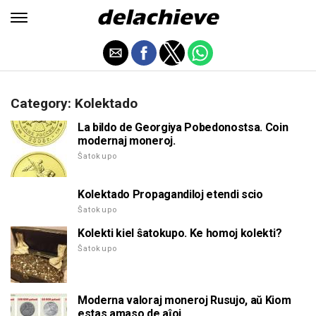
Category: Kolektado
La bildo de Georgiya Pobedonostsa. Coin
modernaj moneroj.
Ŝatokupo
Kolektado Propagandiloj etendi scio
Ŝatokupo
Kolekti kiel ŝatokupo. Ke homoj kolekti?
Ŝatokupo
Moderna valoraj moneroj Rusujo, aŭ Kiom
estas amaso de aĵoj