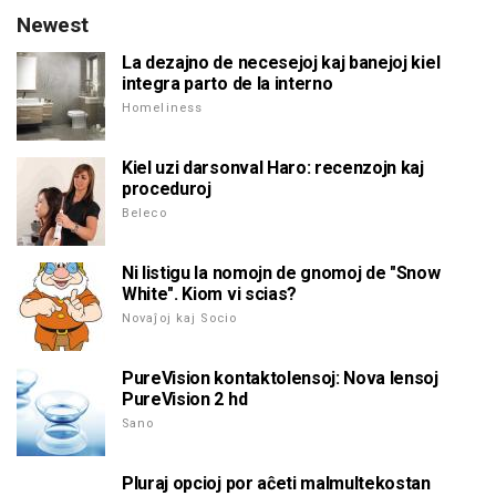
Newest
La dezajno de necesejoj kaj banejoj kiel
integra parto de la interno
Homeliness
Kiel uzi darsonval Haro: recenzojn kaj
proceduroj
Beleco
Ni listigu la nomojn de gnomoj de "Snow
White". Kiom vi scias?
Novaĵoj kaj Socio
PureVision kontaktolensoj: Nova lensoj
PureVision 2 hd
Sano
Pluraj opcioj por aĉeti malmultekostan