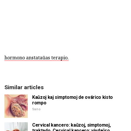
hormono anstataŭas terapio.
Similar articles
Kaŭzoj kaj simptomoj de ovárico kisto
rompo
Sano
Cervical kancero: kaŭzoj, simptomoj,
traktado. Cervical kancero: vivdaŭro