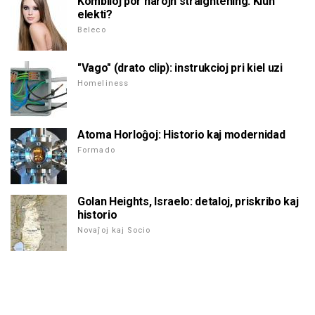
Kombiloj por harojn straightening. Kiun
elekti?
Beleco
"Vago" (drato clip): instrukcioj pri kiel uzi
Homeliness
Atoma Horloĝoj: Historio kaj modernidad
Formado
Golan Heights, Israelo: detaloj, priskribo kaj
historio
Novaĵoj kaj Socio