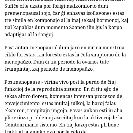
Sufiĉe ofte uzata por forigi malkomforto dum
premenopausal sojo, ĉar ĝi enhavas isoflavones estas
tre simila en komponaĵo al la inaj seksaj hormonoj, kaj
tial kapablas dum momento Saanen ilin ĝis la korpo
adaptiĝas al la ŝanĝoj.
Post antaŭ-menopausal dum jaro en virina menstrua
ciklo forestas. Lia foresto estas la ĉefa simptomo de la
menopaŭzo. Dum ĉi tiu periodo la ovarios tute
ŝrumpintaj, kaj periodo de menopaŭzo.
Postmenopause - virina vivo post la perdo de ĉiuj
funkcioj de la reprodukta sistemo. En ĉi tiu aĝo de
seksa altiro floreto, komencas intensan procezon de
envejecimiento: estas multaj sulkoj, la haroj falas
eksteren, rompitajn ungojn. Povas ankaŭ esti iu alia,
pli serioza problemoj asociitaj kun la aktivecoj de la
Genitourinario sistemo. En tiaj kazoj estas pli bone
trakti al la ginekologo por la celo de