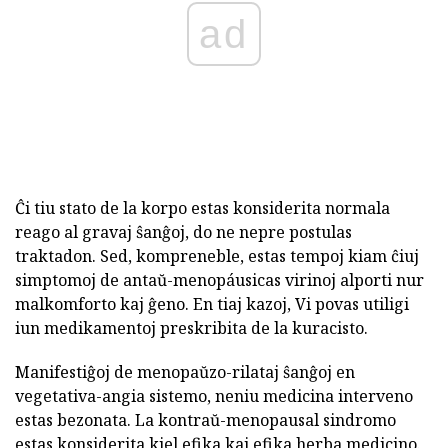
ad
Ĉi tiu stato de la korpo estas konsiderita normala
reago al gravaj ŝanĝoj, do ne nepre postulas
traktadon. Sed, kompreneble, estas tempoj kiam ĉiuj
simptomoj de antaŭ-menopáusicas virinoj alporti nur
malkomforto kaj ĝeno. En tiaj kazoj, Vi povas utiligi
iun medikamentoj preskribita de la kuracisto.
Manifestiĝoj de menopaŭzo-rilataj ŝanĝoj en
vegetativa-angia sistemo, neniu medicina interveno
estas bezonata. La kontraŭ-menopausal sindromo
estas konsiderita kiel efika kaj efika herba medicino.