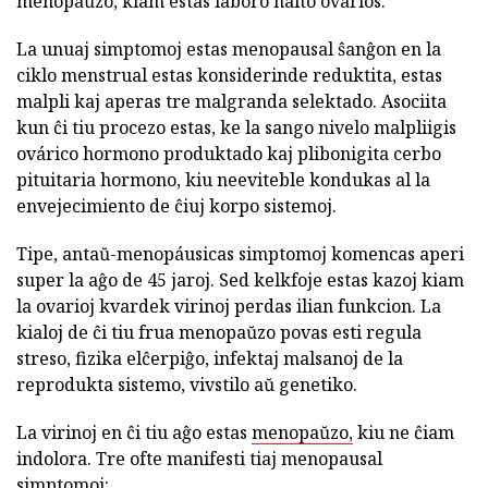
menopaŭzo, kiam estas laboro halto ovarios.
La unuaj simptomoj estas menopausal ŝanĝon en la
ciklo menstrual estas konsiderinde reduktita, estas
malpli kaj aperas tre malgranda selektado. Asociita
kun ĉi tiu procezo estas, ke la sango nivelo malpliigis
ovárico hormono produktado kaj plibonigita cerbo
pituitaria hormono, kiu neeviteble kondukas al la
envejecimiento de ĉiuj korpo sistemoj.
Tipe, antaŭ-menopáusicas simptomoj komencas aperi
super la aĝo de 45 jaroj. Sed kelkfoje estas kazoj kiam
la ovarioj kvardek virinoj perdas ilian funkcion. La
kialoj de ĉi tiu frua menopaŭzo povas esti regula
streso, fizika elĉerpiĝo, infektaj malsanoj de la
reprodukta sistemo, vivstilo aŭ genetiko.
La virinoj en ĉi tiu aĝo estas
menopaŭzo,
kiu ne ĉiam
indolora. Tre ofte manifesti tiaj menopausal
simptomoj: