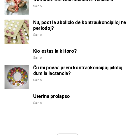
Sano
Nu, post la abolicio de kontraŭkoncipiloj ne
periodoj?
Sano
Kio estas la klitoro?
Sano
Ĉu mi povas preni kontraŭkoncipaj piloloj
dum la lactancia?
Sano
Uterina prolapso
Sano