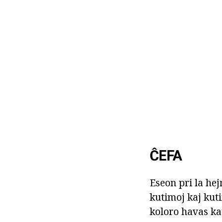
ĈEFA
Eseon pri la hej
kutimoj kaj kuti
koloro havas kat