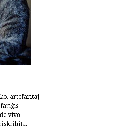
ko, artefaritaj
fariĝis
 de vivo
iskribita.