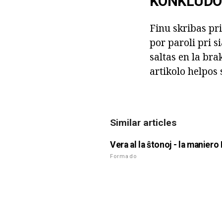
KONKLUDO
Finu skribas pri
por paroli pri s
saltas en la bra
artikolo helpos 
Similar articles
Vera al la ŝtonoj - la maniero 
Formado