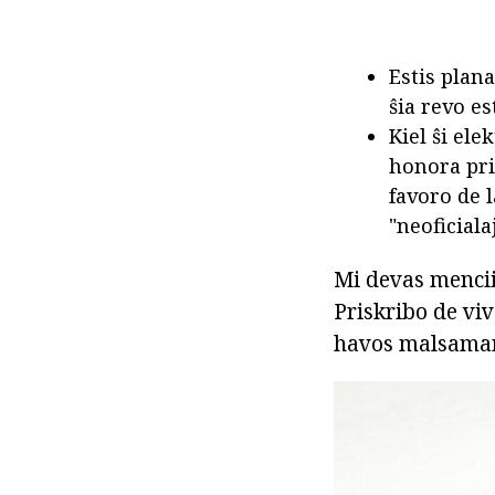
Estis plana
ŝia revo es
Kiel ŝi ele
honora priv
favoro de 
"neoficial
Mi devas mencii 
Priskribo de vi
havos malsaman