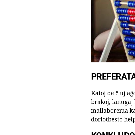
PREFERAT
Katoj de ĉiuj aĝo
brakoj, lanugaj 
mallaborema kaj 
dorlotbesto help