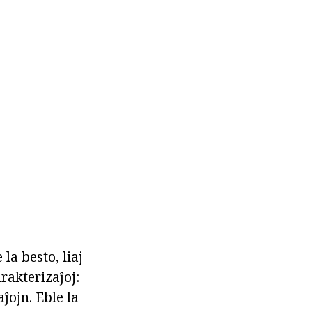
la besto, liaj
arakterizaĵoj:
ĵojn. Eble la