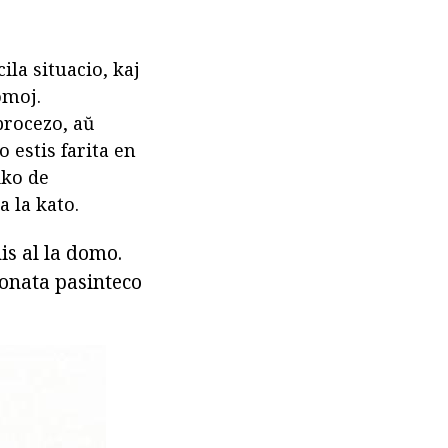
ila situacio, kaj
omoj.
 procezo, aŭ
o estis farita en
iko de
 la kato.
is al la domo.
konata pasinteco