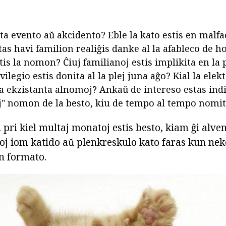
ta evento aŭ akcidento? Eble la kato estis en malfac
tas havi familion realiĝis danke al la afableco de h
ktis la nomon? Ĉiuj familianoj estis implikita en la
ilegio estis donita al la plej juna aĝo? Kial la elekt
la ekzistanta alnomoj? Ankaŭ de intereso estas ind
aj" nomon de la besto, kiu de tempo al tempo nomita
pri kiel multaj monatoj estis besto, kiam ĝi alven
voj iom katido aŭ plenkreskulo kato faras kun ne
 formato.