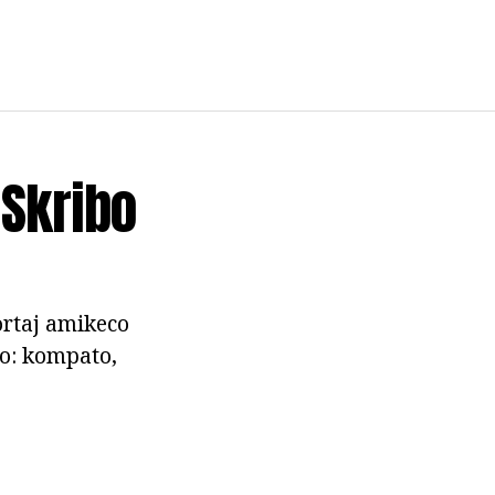
 Skribo
Fortaj amikeco
to: kompato,