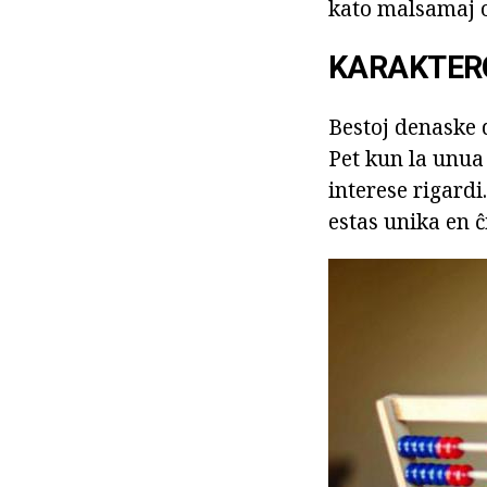
kato malsamaj ok
KARAKTER
Bestoj denaske d
Pet kun la unua
interese rigardi
estas unika en ĉ