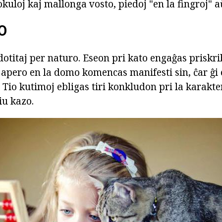
uloj kaj mallonga vosto, piedoj "en la fingroj" aŭ
O
otitaj per naturo. Eseon pri kato engaĝas priskri
 apero en la domo komencas manifesti sin, ĉar ĝi 
. Tio kutimoj ebligas tiri konkludon pri la karakter
iu kazo.