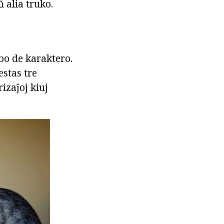
 alia truko.
bo de karaktero.
estas tre
izaĵoj kiuj