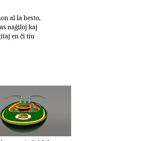
on al la besto,
as naĝiloj kaj
taj en ĉi tiu