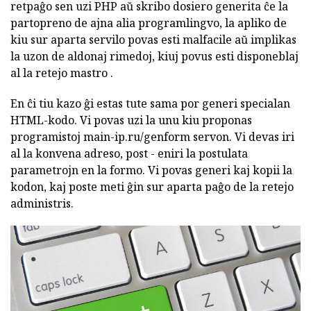
retpaĝo sen uzi PHP aŭ skribo dosiero generita ĉe la
partopreno de ajna alia programlingvo, la apliko de
kiu sur aparta servilo povas esti malfacile aŭ implikas
la uzon de aldonaj rimedoj, kiuj povus esti disponeblaj
al la retejo mastro .
En ĉi tiu kazo ĝi estas tute sama por generi specialan
HTML-kodo. Vi povas uzi la unu kiu proponas
programistoj main-ip.ru/genform servon. Vi devas iri
al la konvena adreso, post - eniri la postulata
parametrojn en la formo. Vi povas generi kaj kopii la
kodon, kaj poste meti ĝin sur aparta paĝo de la retejo
administris.