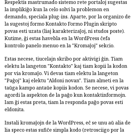
Respektis mastrumado sistemo rete portaloj sugestas
la implikiĝo kun la celo solvi la problemon en
demando, speciala plug-ins. Aparte, por la organizo de
la sugestoj formo Kontakto Formo Plugin skripto
povas esti uzata (liaj karakterizaĵoj, ni studos poste).
Kutime, ĝi estas havebla en la WordPress ĉefa
kontrolo panelo menuo en la "Kromaĵoj" sekcio.
Estas necese, tiucelajn skribo por aktivigi ĝin. Tiam
elektu la langeton "Kontakto" kaj tiam kopii la kodon
por via kromaĵo. Vi devas tiam elektu la langeton
"Paĝoj" kaj elektu "Aldoni novan". Tiam almeti en la
taŭga kampo antaŭe kopiis kodon. Se necese, vi povas
agordi la aspekton de la paĝo kun kontaktinformojn.
Iam ĝi estas preta, tiam la responda paĝo povas esti
eldonita.
Instali kromaĵojn de la WordPress, eĉ se unu aŭ alia de
lia speco estas sufiĉe simpla kodo (retrosciigo por la