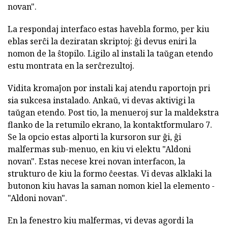
novan".
La respondaj interfaco estas havebla formo, per kiu
eblas serĉi la deziratan skriptoj: ĝi devus eniri la
nomon de la ŝtopilo. Ligilo al instali la taŭgan etendo
estu montrata en la serĉrezultoj.
Vidita kromaĵon por instali kaj atendu raportojn pri
sia sukcesa instalado. Ankaŭ, vi devas aktivigi la
taŭgan etendo. Post tio, la menueroj sur la maldekstra
flanko de la retumilo ekrano, la kontaktformularo 7.
Se la opcio estas alporti la kursoron sur ĝi, ĝi
malfermas sub-menuo, en kiu vi elektu "Aldoni
novan". Estas necese krei novan interfacon, la
strukturo de kiu la formo ĉeestas. Vi devas alklaki la
butonon kiu havas la saman nomon kiel la elemento -
"Aldoni novan".
En la fenestro kiu malfermas, vi devas agordi la