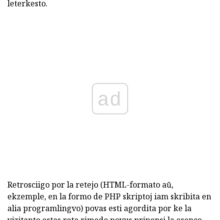
leterkesto.
ad
Retrosciigo por la retejo (HTML-formato aŭ,
ekzemple, en la formo de PHP skriptoj iam skribita en
alia programlingvo) povas esti agordita por ke la
vizitanto estas reta rimedo povus pripensi la esenco