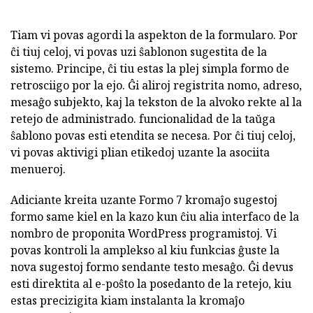
Tiam vi povas agordi la aspekton de la formularo. Por
ĉi tiuj celoj, vi povas uzi ŝablonon sugestita de la
sistemo. Principe, ĉi tiu estas la plej simpla formo de
retrosciigo por la ejo. Ĝi aliroj registrita nomo, adreso,
mesaĝo subjekto, kaj la tekston de la alvoko rekte al la
retejo de administrado. funcionalidad de la taŭga
ŝablono povas esti etendita se necesa. Por ĉi tiuj celoj,
vi povas aktivigi plian etikedoj uzante la asociita
menueroj.
Adiciante kreita uzante Formo 7 kromaĵo sugestoj
formo same kiel en la kazo kun ĉiu alia interfaco de la
nombro de proponita WordPress programistoj. Vi
povas kontroli la amplekso al kiu funkcias ĝuste la
nova sugestoj formo sendante testo mesaĝo. Ĝi devus
esti direktita al e-poŝto la posedanto de la retejo, kiu
estas precizigita kiam instalanta la kromaĵo