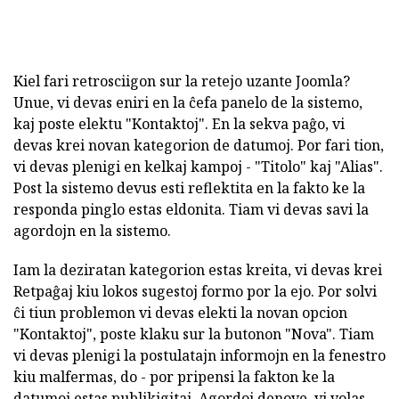
Kiel fari retrosciigon sur la retejo uzante Joomla?
Unue, vi devas eniri en la ĉefa panelo de la sistemo,
kaj poste elektu "Kontaktoj". En la sekva paĝo, vi
devas krei novan kategorion de datumoj. Por fari tion,
vi devas plenigi en kelkaj kampoj - "Titolo" kaj "Alias".
Post la sistemo devus esti reflektita en la fakto ke la
responda pinglo estas eldonita. Tiam vi devas savi la
agordojn en la sistemo.
Iam la deziratan kategorion estas kreita, vi devas krei
Retpaĝaj kiu lokos sugestoj formo por la ejo. Por solvi
ĉi tiun problemon vi devas elekti la novan opcion
"Kontaktoj", poste klaku sur la butonon "Nova". Tiam
vi devas plenigi la postulatajn informojn en la fenestro
kiu malfermas, do - por pripensi la fakton ke la
datumoj estas publikigitaj. Agordoj denove, vi volas