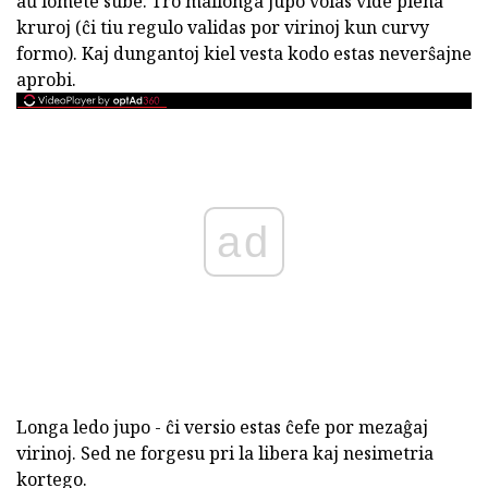
aŭ iomete sube. Tro mallonga jupo volas vide plena
kruroj (ĉi tiu regulo validas por virinoj kun curvy
formo). Kaj dungantoj kiel vesta kodo estas neverŝajne
aprobi.
ad
Longa ledo jupo - ĉi versio estas ĉefe por mezaĝaj
virinoj. Sed ne forgesu pri la libera kaj nesimetria
kortego.