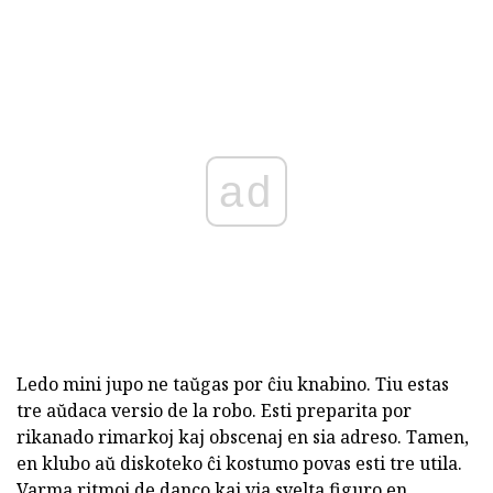
ad
Ledo mini jupo ne taŭgas por ĉiu knabino. Tiu estas
tre aŭdaca versio de la robo. Esti preparita por
rikanado rimarkoj kaj obscenaj en sia adreso. Tamen,
en klubo aŭ diskoteko ĉi kostumo povas esti tre utila.
Varma ritmoj de danco kaj via svelta figuro en