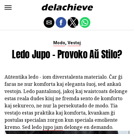
,
Modo
Vestoj
Ledo Jupo - Provoko Aŭ Stilo?
Aŭtentika ledo - iom diverstalenta materialo. Ĉar ĝi
faras ne nur komforta kaj eleganta ŝuoj, sed ankaŭ
vestojn. Ledo pantalonoj, jakoj kaj waistcoats delonge
estas reala dudes kiuj ne fremda sento de komforto
kaj sekureco, ne nur la persekutado de modo. Tia
vestaĵo estas praktika kaj komforta, kvankam ĝi
postulas specialan zorgon kun speciala emoliente
kremo. Sed ledo
jupo jam
delonge en demando.