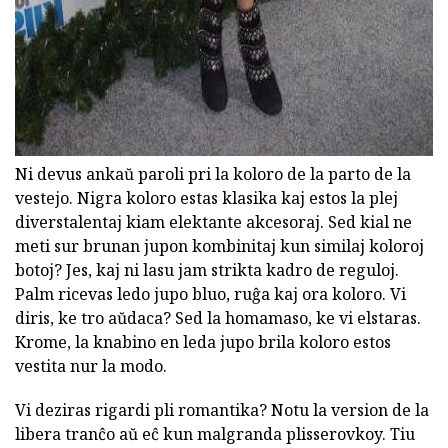
Ni devus ankaŭ paroli pri la koloro de la parto de la
vestejo. Nigra koloro estas klasika kaj estos la plej
diverstalentaj kiam elektante akcesoraj. Sed kial ne
meti sur brunan jupon kombinitaj kun similaj koloroj
botoj? Jes, kaj ni lasu jam strikta kadro de reguloj.
Palm ricevas ledo jupo bluo, ruĝa kaj ora koloro. Vi
diris, ke tro aŭdaca? Sed la homamaso, ke vi elstaras.
Krome, la knabino en leda jupo brila koloro estos
vestita nur la modo.
Vi deziras rigardi pli romantika? Notu la version de la
libera tranĉo aŭ eĉ kun malgranda plisserovkoy. Tiu