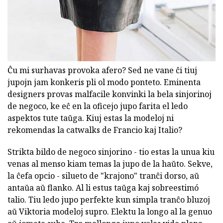
Ĉu mi surhavas provoka afero? Sed ne vane ĉi tiuj
jupojn jam konkeris pli ol modo ponteto. Eminenta
designers provas malfacile konvinki la bela sinjorinoj
de negoco, ke eĉ en la oficejo jupo farita el ledo
aspektos tute taŭga. Kiuj estas la modeloj ni
rekomendas la catwalks de Francio kaj Italio?
Strikta bildo de negoco sinjorino - tio estas la unua kiu
venas al menso kiam temas la jupo de la haŭto. Sekve,
la ĉefa opcio - silueto de "krajono" tranĉi dorso, aŭ
antaŭa aŭ flanko. Al li estus taŭga kaj sobreestimó
talio. Tiu ledo jupo perfekte kun simpla tranĉo bluzoj
aŭ Viktoria modeloj supro. Elektu la longo al la genuo