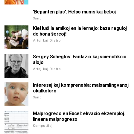
'Bepanten plus'. Helpo mums kaj beboj
Sano
Kiel ludi la amikoj en la lernejo: baza reguloj
de bona ŝercoj!
Artoj kaj Distro
Sergey Scheglov: Fantazio kaj sciencfikcio
alojo
Artoj kaj Distro
Interesaj kaj komprenebla: malsamlingvanoj
okulkoloro
Sano
Malprogreso en Excel: ekvacio ekzemploj.
lineara malprogreso
Komputiloj