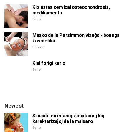
Kio estas cervical osteochondrosis,
medikamento
Sano
Masko de la Persimmon vizaĝo - bonega
kosmetika
Beleco
Kiel forigi kario
Sano
Newest
Sinusito en infanoj: simptomoj kaj
karakterizaĵoj de la malsano
Sano