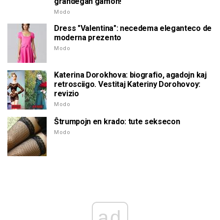
grandegan gamon!
Modo
Dress "Valentina": necedema eleganteco de
moderna prezento
Modo
Katerina Dorokhova: biografio, agadojn kaj
retrosciigo. Vestitaj Kateriny Dorohovoy:
revizio
Modo
Ŝtrumpojn en krado: tute seksecon
Modo
ad