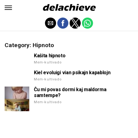
Category: Hipnoto
Kaŝita hipnoto
Mem-kultivado
Kiel evoluigi vian psikajn kapablojn
Mem-kultivado
Ĉu mi povas dormi kaj maldorma
samtempe?
Mem-kultivado