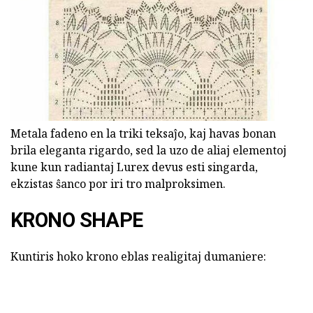
Metala fadeno en la triki teksaĵo, kaj havas bonan
brila eleganta rigardo, sed la uzo de aliaj elementoj
kune kun radiantaj Lurex devus esti singarda,
ekzistas ŝanco por iri tro malproksimen.
KRONO SHAPE
Kuntiris hoko krono eblas realigitaj dumaniere: