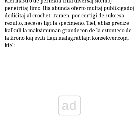
Kiel mastro de perfekta triki diversaj skemoj
penetritaj limo. Ilia abunda oferto multaj publikigadoj
dediĉitaj al crochet. Tamen, por certigi de sukcesa
rezulto, necesas ligi la specimeno. Tiel, eblas precize
kalkuli la maksimuman grandecon de la estonteco de
la krono kaj eviti tiajn malagrablajn konsekvencojn,
kiel:
ad