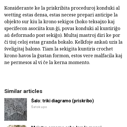
Konsiderante ke la priskribita proceduroj konduki al
wetting estas densa, estas necese prepari anticipe la
objekto sur kiu la krono sekigos (hoko teksajxo kaj
specifecon asociita kun ĝi, povas konduki al kuntiriĝo
aŭ deformado post sekiĝo). Multaj mastroj diri ke por
ĉi tiuj celoj estas granda bokalo. Kelkfoje ankaŭ uzis la
ŝveligitaj balono. Tiam la sekigita kuntiris crochet
krono havos la ĝustan formon, estos vere malfacila kaj
ne permesos al vi ĉe la kerna momento.
Similar articles
Ŝalo: triki diagramo (priskribo)
Ŝatokupo