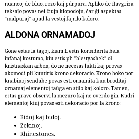
nuancoj de bluo, rozo kaj púrpura. Apliko de flavgriza
teksaĵo povas nei ĉiujn klopodojn, ĉar ĝi aspektas
"malpuraj" apud la vestoj fajrilo koloro.
ALDONA ORNAMADOJ
Gone estas la tagoj, kiam li estis konsiderita bela
infanaj kostumo, kiu estis pli "blestyashek" ol
kristnaskan arbon, do ne necesas lukti kaj provas
akomodi pli kuntiris krono dekoracio. Krono hoko por
knabinoj sendube povas esti ornamita kun broditaj
ornamaj elementoj taŭga en stilo kaj koloro. Tamen,
estas grave observi la mezuro kaj ne overdo ĝin. Kudri
elementoj kiuj povas esti dekoracio por la krono:
Bidoj kaj bidoj.
Zekinoj.
Rhinestones.