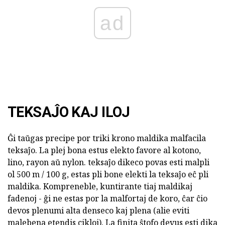
ad
TEKSAĴO KAJ ILOJ
Ĝi taŭgas precipe por triki krono maldika malfacila
teksaĵo. La plej bona estus elekto favore al kotono,
lino, rayon aŭ nylon. teksaĵo dikeco povas esti malpli
ol 500 m / 100 g, estas pli bone elekti la teksaĵo eĉ pli
maldika. Kompreneble, kuntirante tiaj maldikaj
fadenoj - ĝi ne estas por la malfortaj de koro, ĉar ĉio
devos plenumi alta denseco kaj plena (alie eviti
malebena etendis cikloj). La finita ŝtofo devus esti dika