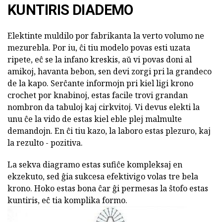
KUNTIRIS DIADEMO
Elektinte muldilo por fabrikanta la verto volumo ne
mezurebla. Por iu, ĉi tiu modelo povas esti uzata
ripete, eĉ se la infano kreskis, aŭ vi povas doni al
amikoj, havanta bebon, sen devi zorgi pri la grandeco
de la kapo. Serĉante informojn pri kiel ligi krono
crochet por knabinoj, estas facile trovi grandan
nombron da tabuloj kaj cirkvitoj. Vi devus elekti la
unu ĉe la vido de estas kiel eble plej malmulte
demandojn. En ĉi tiu kazo, la laboro estas plezuro, kaj
la rezulto - pozitiva.
La sekva diagramo estas sufiĉe kompleksaj en
ekzekuto, sed ĝia sukcesa efektivigo volas tre bela
krono. Hoko estas bona ĉar ĝi permesas la ŝtofo estas
kuntiris, eĉ tia komplika formo.