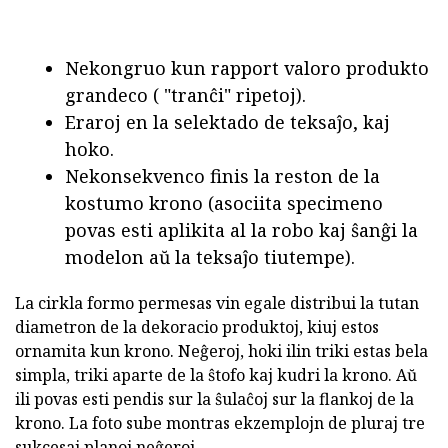
Nekongruo kun rapport valoro produkto
grandeco ( "tranĉi" ripetoj).
Eraroj en la selektado de teksaĵo, kaj
hoko.
Nekonsekvenco finis la reston de la
kostumo krono (asociita specimeno
povas esti aplikita al la robo kaj ŝanĝi la
modelon aŭ la teksaĵo tiutempe).
La cirkla formo permesas vin egale distribui la tutan
diametron de la dekoracio produktoj, kiuj estos
ornamita kun krono. Neĝeroj, hoki ilin triki estas bela
simpla, triki aparte de la ŝtofo kaj kudri la krono. Aŭ
ili povas esti pendis sur la ŝulaĉoj sur la flankoj de la
krono. La foto sube montras ekzemplojn de pluraj tre
sukcesaj planoj neĝeroj.