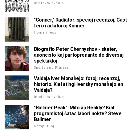
Intelekta evoluo
"Conner," Radiator: specioj recenzoj. Cast
fero radiatoroj Konner
Homeliness
Biografio Peter Chernyshov - skater,
anoncisto kaj partoprenanto de diversaj
spektakloj
Sports and Fitness
Valdaja Iver Monaĥejo: fotoj, recenzoj,
historio. Kiel atingi Iversky monaĥejo en
Valdaja?
Intelekta evoluo
"Ballmer Peak": Mito aŭ Reality? Kial
programistoj ŝatas labori nokte? Steve
Ballmer
Komputiloj