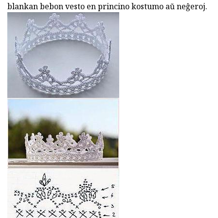
blankan bebon vesto en princino kostumo aŭ neĝeroj.