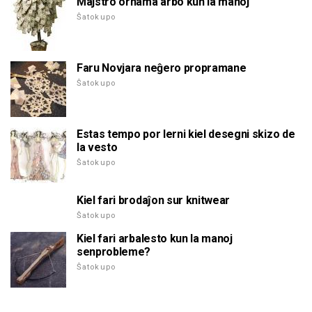
Majstro ornama arbo kun la manoj
Ŝatokupo
Faru Novjara neĝero propramane
Ŝatokupo
Estas tempo por lerni kiel desegni skizo de
la vesto
Ŝatokupo
Kiel fari brodaĵon sur knitwear
Ŝatokupo
Kiel fari arbalesto kun la manoj
senprobleme?
Ŝatokupo