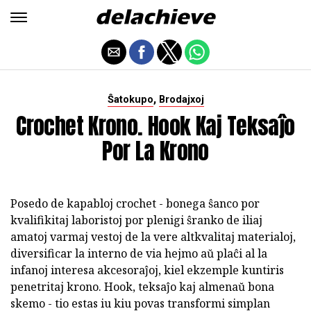
,
Ŝatokupo
Brodajxoj
Crochet Krono. Hook Kaj Teksaĵo
Por La Krono
Posedo de kapabloj crochet - bonega ŝanco por
kvalifikitaj laboristoj por plenigi ŝranko de iliaj
amatoj varmaj vestoj de la vere altkvalitaj materialoj,
diversificar la interno de via hejmo aŭ plaĉi al la
infanoj interesa akcesoraĵoj, kiel ekzemple kuntiris
penetritaj krono. Hook, teksaĵo kaj almenaŭ bona
skemo - tio estas iu kiu povas transformi simplan