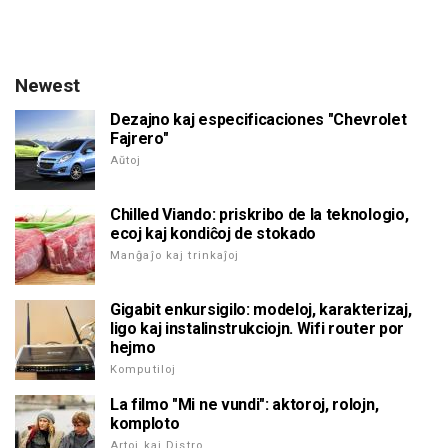
Newest
Dezajno kaj especificaciones "Chevrolet
Fajrero"
Aŭtoj
Chilled Viando: priskribo de la teknologio,
ecoj kaj kondiĉoj de stokado
Manĝaĵo kaj trinkaĵoj
Gigabit enkursigilo: modeloj, karakterizaj,
ligo kaj instalinstrukciojn. Wifi router por
hejmo
Komputiloj
La filmo "Mi ne vundi": aktoroj, rolojn,
komploto
Artoj kaj Distro