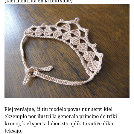
(kiel montrita en la foto sube).
Plej verŝajne, ĉi tiu modelo povas nur servi kiel
ekzemplo por ilustri la ĝenerala principo de triki
kronoj, kiel sperta laboristo aplikita sufiĉe dika
teksaĵo.