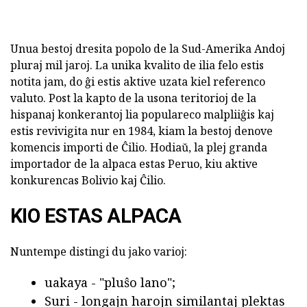
Unua bestoj dresita popolo de la Sud-Amerika Andoj
pluraj mil jaroj. La unika kvalito de ilia felo estis
notita jam, do ĝi estis aktive uzata kiel referenco
valuto. Post la kapto de la usona teritorioj de la
hispanaj konkerantoj lia populareco malpliiĝis kaj
estis revivigita nur en 1984, kiam la bestoj denove
komencis importi de Ĉilio. Hodiaŭ, la plej granda
importador de la alpaca estas Peruo, kiu aktive
konkurencas Bolivio kaj Ĉilio.
KIO ESTAS ALPACA
Nuntempe distingi du jako varioj:
uakaya - "pluŝo lano";
Suri - longajn harojn similantaj plektas