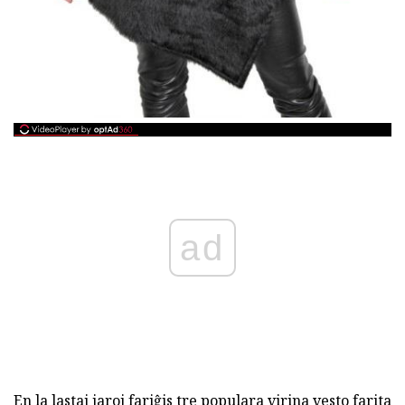
ad
En la lastaj jaroj fariĝis tre populara virina vesto farita