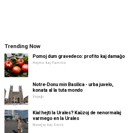
Trending Now
Pomoj dum gravedeco: profito kaj damaĝo
Hejmo kaj Familio
Notre-Donu min Basilica - urba juvelo,
konata al la tuta mondo
Vojaĝi
Kial hejti la Urales? Kaŭzoj de nenormalaj
varmego en la Urales
Novaĵoj kaj Socio