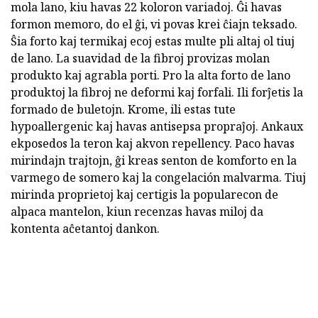
mola lano, kiu havas 22 koloron variadoj. Ĝi havas
formon memoro, do el ĝi, vi povas krei ĉiajn teksado.
Ŝia forto kaj termikaj ecoj estas multe pli altaj ol tiuj
de lano. La suavidad de la fibroj provizas molan
produkto kaj agrabla porti. Pro la alta forto de lano
produktoj la fibroj ne deformi kaj forfali. Ili forĵetis la
formado de buletojn. Krome, ili estas tute
hypoallergenic kaj havas antisepsa propraĵoj. Ankaux
ekposedos la teron kaj akvon repellency. Paco havas
mirindajn trajtojn, ĝi kreas senton de komforto en la
varmego de somero kaj la congelación malvarma. Tiuj
mirinda proprietoj kaj certigis la popularecon de
alpaca mantelon, kiun recenzas havas miloj da
kontenta aĉetantoj dankon.