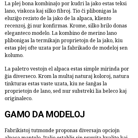
La plej bona kombinaĵo por kudri la jako estas teksi
lano, viskoza kaj silko fibroj. Tio ĉi plibonigas la
eluziĝo rezisto de la jako de la alpaca, kliento
recenzoj, ĝi nur konfirmas. Krome, silko brilo donas
eleganteco modelo. La kombino de merino lano
plibonigas la termikajn proprietojn de la jako, kiu
estas plej ofte uzata por la fabrikado de modeloj sen
kolumo.
La paletro vestojn el alpaca estas simple mirinda por
ĝia diverseco. Krom la multaj naturaj koloroj, natura
tinkturas estas vaste uzata, kiu ne ŝanĝas la
proprietojn de lano, sed nur substreki lia beleco kaj
originaleco.
GAMO DA MODELOJ
Fabrikistoj tutmonde proponas diversajn opciojn
alpaca mantelo. Italio establis sin pruvita kvalito kaj