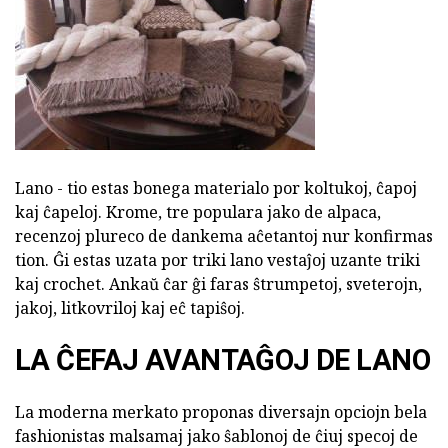
Lano - tio estas bonega materialo por koltukoj, ĉapoj
kaj ĉapeloj. Krome, tre populara jako de alpaca,
recenzoj plureco de dankema aĉetantoj nur konfirmas
tion. Ĝi estas uzata por triki lano vestaĵoj uzante triki
kaj crochet. Ankaŭ ĉar ĝi faras ŝtrumpetoj, sveterojn,
jakoj, litkovriloj kaj eĉ tapiŝoj.
LA ĈEFAJ AVANTAĜOJ DE LANO
La moderna merkato proponas diversajn opciojn bela
fashionistas malsamaj jako ŝablonoj de ĉiuj specoj de