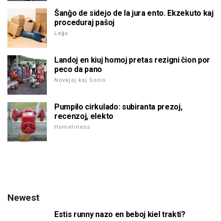
Ŝanĝo de sidejo de la jura ento. Ekzekuto kaj
proceduraj paŝoj
Leĝo
Landoj en kiuj homoj pretas rezigni ĉion por
peco da pano
Novaĵoj kaj Socio
Pumpilo cirkulado: subiranta prezoj,
recenzoj, elekto
Homeliness
Newest
Estis runny nazo en beboj kiel trakti?