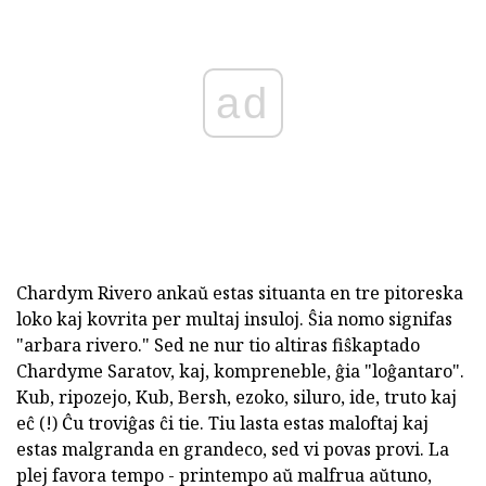
ad
Chardym Rivero ankaŭ estas situanta en tre pitoreska
loko kaj kovrita per multaj insuloj. Ŝia nomo signifas
"arbara rivero." Sed ne nur tio altiras fiŝkaptado
Chardyme Saratov, kaj, kompreneble, ĝia "loĝantaro".
Kub, ripozejo, Kub, Bersh, ezoko, siluro, ide, truto kaj
eĉ (!) Ĉu troviĝas ĉi tie. Tiu lasta estas maloftaj kaj
estas malgranda en grandeco, sed vi povas provi. La
plej favora tempo - printempo aŭ malfrua aŭtuno,