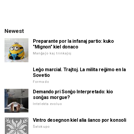
Newest
Preparante por la infanaj partio: kuko
"Mignon" kiel donaco
Manĝaĵo kaj trinkaĵoj
Leĝo marcial. Trajtoj. La milita reĝimo en la
Sovetio
Formado
Demando pri Sonĝo Interpretado: kio
sonĝas morgue?
Intelekta evoluo
Vintro desegnon kiel alia ŝanco por konsoli
Ŝatokupo