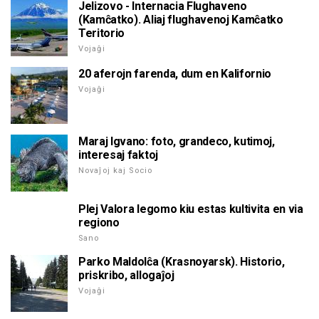
Jelizovo - Internacia Flughaveno
(Kamĉatko). Aliaj flughavenoj Kamĉatko
Teritorio
Vojaĝi
20 aferojn farenda, dum en Kalifornio
Vojaĝi
Maraj Igvano: foto, grandeco, kutimoj,
interesaj faktoj
Novaĵoj kaj Socio
Plej Valora legomo kiu estas kultivita en via
regiono
Sano
Parko Maldolĉa (Krasnoyarsk). Historio,
priskribo, allogaĵoj
Vojaĝi