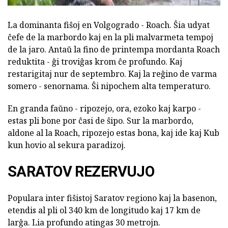
La dominanta fiŝoj en Volgogrado - Roach. Ŝia udyat
ĉefe de la marbordo kaj en la pli malvarmeta tempoj
de la jaro. Antaŭ la fino de printempa mordanta Roach
reduktita - ĝi troviĝas krom ĉe profundo. Kaj
restarigitaj nur de septembro. Kaj la reĝino de varma
somero - senornama. Ŝi nipochem alta temperaturo.
En granda faŭno - ripozejo, ora, ezoko kaj karpo -
estas pli bone por ĉasi de ŝipo. Sur la marbordo,
aldone al la Roach, ripozejo estas bona, kaj ide kaj Kub
kun hovio al sekura paradizoj.
SARATOV REZERVUJO
Populara inter fiŝistoj Saratov regiono kaj la basenon,
etendis al pli ol 340 km de longitudo kaj 17 km de
larĝa. Lia profundo atingas 30 metrojn.