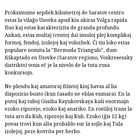
Proksimume sepdek kilometroj de Saratov centro
estas la vilaĝo Usovka apud kiu akiras Volga rapida
fluo kaj estas karakterizita de granda profundo.
Ankaŭ, estas multaj (centoj da) insuloj plej komplikaj
formoj, fendoj, izolejoj kaj volozhek. Ĉi tiu loko estas
populare nomita la "Bermuda Triangulo", dum
fiŝkaptado en Usovke (Saratov regiono, Voskresensky
distrikto) tenis eĉ je la nivelo de la tuta-rusa
konkursojn.
Ne plendu kaj amatoraj fiŝistoj kiuj havas al lia
dispozicio boato (kun ĉasado ne eblas enmara). En la
putoj kaj tuboj Gusiha Kayukovskaya kaŝi enormajn
ezoko-ripozejo, ezoko kaj anariko. En rostiloj trans la
tuta aro da Kub, ripozejo kaj Kub. Ezoko (ĝis 12 kg)
povas trovi kun alta probablo sur la sojlo kaj Tula
izolejoj, peze kovrita per herbo.