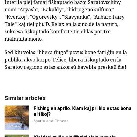
Inter la plej famaj fiŝkaptado bazoj Saratovschiny
nomi "Aryash", "Bakaldy", "hidrogeno sulfuro,"
"Kverkoj", "Ogorevsky", "Slavyanka", "Arbaro Fairy
Tale" kaj tiel plu. D. Relax en la sino de la naturo,
sukcesa fiŝkaptado komforte tie eblas por tre
malmulta mono.
Sed kiu volas "libera flugo" povus bone fari ĝin en la
publika akvo korpo. Feliĉe, libera fiŝkaptado en la
Saratov regiono estas ankoraŭ havebla preskaŭ ĉie!
Similar articles
Fishing en aprilo. Kiam kaj pri kio estas bona
al fiŝoj?
Sports and Fitness