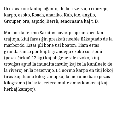
Ili estas konstantaj loĝantoj de la rezervujo ripozejo,
karpo, ezoko, Roach, anariko, Kub, ide, angilo,
Grouper, ora, aspido, Bersh, senornama kaj t. D.
Marborda tereno Saratov havas propran specifan
trajtojn, kiuj faras ĝin preskaŭ neeble fiŝkaptado de la
marbordo. Estas pli bone uzi boaton. Tiam estas
granda ŝanco por kapti grandega ezoko sur ŝpini
(pesas ĉirkaŭ 12 kg) kaj pli ĝenerale ezoko, kiuj
troviĝas apud la inundita insuloj kaj ĉe la kunfluejo de
la riveroj en la rezervujo. Eĉ normo karpo en tiuj lokoj
tiras kaj duono kilogramoj kaj la mezumo baso pezas
kilogramo (la lasta, cetere multe amas konkecaj kaj
herbaj kampoj).