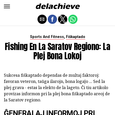
,
Sports And Fitness
Fiŝkaptado
Fishing En La Saratov Regiono: La
Plej Bona Lokoj
Sukcesa fiŝkaptado dependas de multaj faktoroj:
favoran veteron, taŭga ilarojn, bona logaĵo ... Sed la
plej grava - estas la elekto de la lageto. Ĉi tiu artikolo
provizas informon pri la plej bona fiŝkaptado areoj de
la Saratov regiono.
ĜENERALAJ INFORMOJ PRI