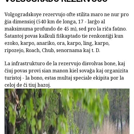
Volgogradskoye rezervujo ofte stilita maro ne nur pro
ĝia dimensioj (540 km de longa, 17 - larĝo al
maksimuma profundo de 45 m), sed pro la riĉa faŭno.
Ŝatantoj povas kalkuli fiŝkaptado tie renkontiĝi kun
ezoko, karpo, anariko, ora, karpo, ling, karpo,
ripozejo, Roach, Chub, senornama kaj t. D.
La infrastrukturo de la rezervujo disvolvas bone, kaj
ĉiuj povas provi sian manon kiel sovaĝa kaj organizita
turistoj - la bono, estas multaj speciale ekipita por la
celoj de ĉi tiuj bazoj.