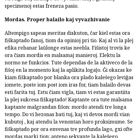
specimenoj estas freneza pasio.
Mordas.
Proper balailo kaj vyvazhivanie
Altempigo sapeas meritas diskuton, ĉar kiel estas ora
fiŝkaptado fanoj, tiom da opinioj pri tio. Kaj al vi la plej
efika rebanar laŭlonge estas neebla. Fiŝistoj trovis ke
ora ĉiam mordis en malsamaj manieroj. Elektu la
normo ne funkcios. Tute dependas de la aktiveco de la
fiŝoj en la momento kaj la aplikita logaĵo. Ĝi okazas ke
kiam fiŝkaptado por blanka ora plado kaleŝego leviĝas
iomete, poste iom post iom iras for, tiam balailo devas
esti farita tuj. Estu ĉiam vigla, tiam vi estas garantiita
la plej sukcesa fiŝkaptado! Kaptante ora tute malsama
kaptante malgrandan fiŝon: mordo atendi tre longa
tempo. Do vi bezonas bati tuj, kaj vi devos mordi vian
kubutoj , kaj atendu la venontan horo proksimume. Se
fiŝkaptado por ora envenas tre profunda lago, gxi ofte
mordas marki tion: anteno sekvante la kaleŝego