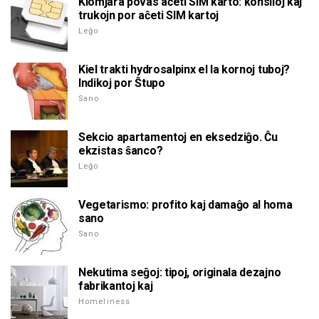
Kiomjara povas aĉeti SIM karto: konsiloj kaj
trukojn por aĉeti SIM kartoj
Leĝo
Kiel trakti hydrosalpinx el la kornoj tuboj?
Indikoj por Ŝtupo
Sano
Sekcio apartamentoj en eksedziĝo. Ĉu
ekzistas ŝanco?
Leĝo
Vegetarismo: profito kaj damaĝo al homa
sano
Sano
Nekutima seĝoj: tipoj, originala dezajno
fabrikantoj kaj
Homeliness