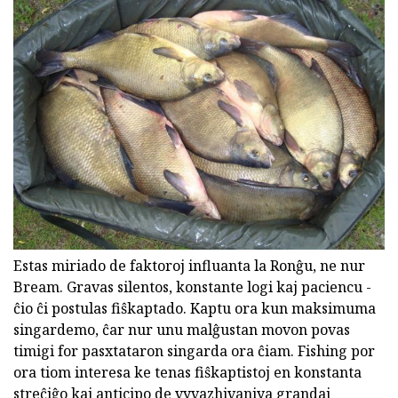
Estas miriado de faktoroj influanta la Ronĝu, ne nur
Bream. Gravas silentos, konstante logi kaj paciencu -
ĉio ĉi postulas fiŝkaptado. Kaptu ora kun maksimuma
singardemo, ĉar nur unu malĝustan movon povas
timigi for pasxtataron singarda ora ĉiam. Fishing por
ora tiom interesa ke tenas fiŝkaptistoj en konstanta
streĉiĝo kaj anticipo de vyvazhivaniya grandaj