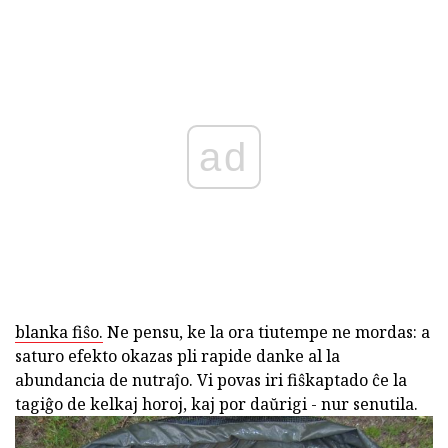
ad
blanka fiŝo.
Ne pensu, ke la ora tiutempe ne mordas: a
saturo efekto okazas pli rapide danke al la
abundancia de nutraĵo. Vi povas iri fiŝkaptado ĉe la
tagiĝo de kelkaj horoj, kaj por daŭrigi - nur senutila.