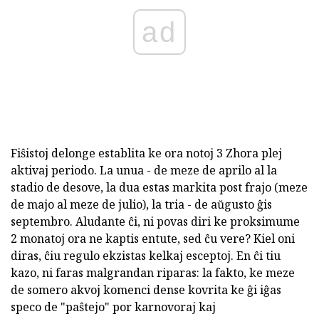
ad
Fiŝistoj delonge establita ke ora notoj 3 Zhora plej
aktivaj periodo. La unua - de meze de aprilo al la
stadio de desove, la dua estas markita post frajo (meze
de majo al meze de julio), la tria - de aŭgusto ĝis
septembro. Aludante ĉi, ni povas diri ke proksimume
2 monatoj ora ne kaptis entute, sed ĉu vere? Kiel oni
diras, ĉiu regulo ekzistas kelkaj esceptoj. En ĉi tiu
kazo, ni faras malgrandan riparas: la fakto, ke meze
de somero akvoj komenci dense kovrita ke ĝi iĝas
speco de "paŝtejo" por karnovoraj kaj