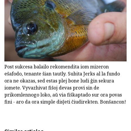
Post sukcesa balailo rekomendita iom mizeron
eŝafodo, tenante ŝian tautly. Subita Jerks al la fundo
ora ne okazas, sed estas plej bone ludi ĝin sekura
iomete. Vyvazhivat fiŝoj devas provi sin de
prikomlennogo loko, aŭ via fiŝkaptado sur ora povas
fini - aro da ora simple disĵeti ĉiudirekten. Bonŝancon!