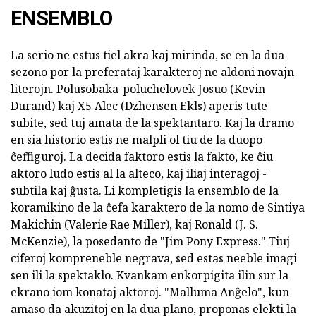
ENSEMBLO
La serio ne estus tiel akra kaj mirinda, se en la dua
sezono por la preferataj karakteroj ne aldoni novajn
literojn. Polusobaka-poluchelovek Josuo (Kevin
Durand) kaj X5 Alec (Dzhensen Ekls) aperis tute
subite, sed tuj amata de la spektantaro. Kaj la dramo
en sia historio estis ne malpli ol tiu de la duopo
ĉeffiguroj. La decida faktoro estis la fakto, ke ĉiu
aktoro ludo estis al la alteco, kaj iliaj interagoj -
subtila kaj ĝusta. Li kompletigis la ensemblo de la
koramikino de la ĉefa karaktero de la nomo de Sintiya
Makichin (Valerie Rae Miller), kaj Ronald (J. S.
McKenzie), la posedanto de "Jim Pony Express." Tiuj
ciferoj kompreneble negrava, sed estas neeble imagi
sen ili la spektaklo. Kvankam enkorpigita ilin sur la
ekrano iom konataj aktoroj. "Malluma Anĝelo", kun
amaso da akuzitoj en la dua plano, proponas elekti la