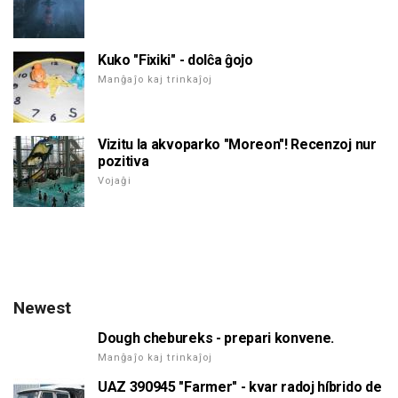
Kuko "Fixiki" - dolĉa ĝojo
Manĝaĵo kaj trinkaĵoj
Vizitu la akvoparko "Moreon"! Recenzoj nur
pozitiva
Vojaĝi
Newest
Dough chebureks - prepari konvene.
Manĝaĵo kaj trinkaĵoj
UAZ 390945 "Farmer" - kvar radoj híbrido de