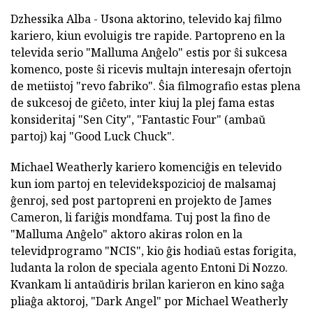
Dzhessika Alba - Usona aktorino, televido kaj filmo
kariero, kiun evoluigis tre rapide. Partopreno en la
televida serio "Malluma Anĝelo" estis por ŝi sukcesa
komenco, poste ŝi ricevis multajn interesajn ofertojn
de metiistoj "revo fabriko". Ŝia filmografio estas plena
de sukcesoj de giĉeto, inter kiuj la plej fama estas
konsideritaj "Sen City", "Fantastic Four" (ambaŭ
partoj) kaj "Good Luck Chuck".
Michael Weatherly kariero komenciĝis en televido
kun iom partoj en televidekspozicioj de malsamaj
ĝenroj, sed post partopreni en projekto de James
Cameron, li fariĝis mondfama. Tuj post la fino de
"Malluma Anĝelo" aktoro akiras rolon en la
televidprogramo "NCIS", kio ĝis hodiaŭ estas forigita,
ludanta la rolon de speciala agento Entoni Di Nozzo.
Kvankam li antaŭdiris brilan karieron en kino saĝa
pliaĝa aktoroj, "Dark Angel" por Michael Weatherly