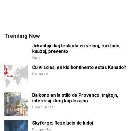
Trending Now
Jukantajn kaj brulanta en virinoj, traktado,
kaŭzoj, prevento
Sano
Ĉu vi scias, en kio kontinento estas Kanado?
Formado
Balkono en la stilo de Provenco: trajtojn,
interesaj ideoj kaj dezajno
Homeliness
Skyforge: Rezolucio de ludoj
Komputiloj