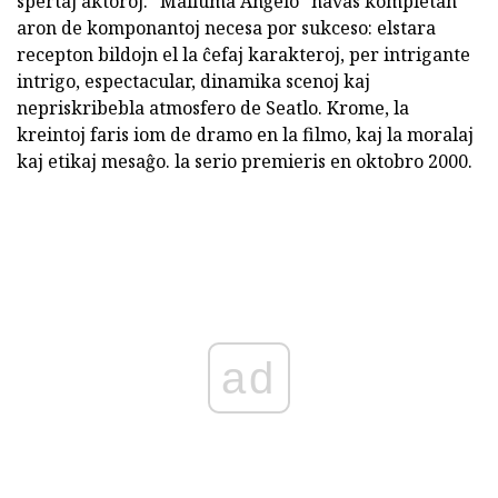
spertaj aktoroj. "Malluma Anĝelo" havas kompletan
aron de komponantoj necesa por sukceso: elstara
recepton bildojn el la ĉefaj karakteroj, per intrigante
intrigo, espectacular, dinamika scenoj kaj
nepriskribebla atmosfero de Seatlo. Krome, la
kreintoj faris iom de dramo en la filmo, kaj la moralaj
kaj etikaj mesaĝo. la serio premieris en oktobro 2000.
ad