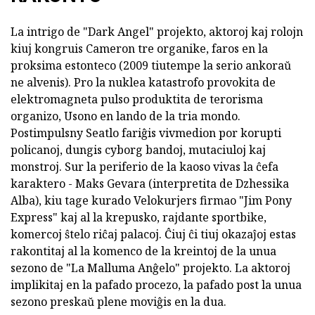
La intrigo de "Dark Angel" projekto, aktoroj kaj rolojn
kiuj kongruis Cameron tre organike, faros en la
proksima estonteco (2009 tiutempe la serio ankoraŭ
ne alvenis). Pro la nuklea katastrofo provokita de
elektromagneta pulso produktita de terorisma
organizo, Usono en lando de la tria mondo.
Postimpulsny Seatlo fariĝis vivmedion por korupti
policanoj, dungis cyborg bandoj, mutaciuloj kaj
monstroj. Sur la periferio de la kaoso vivas la ĉefa
karaktero - Maks Gevara (interpretita de Dzhessika
Alba), kiu tage kurado Velokurjers firmao "Jim Pony
Express" kaj al la krepusko, rajdante sportbike,
komercoj ŝtelo riĉaj palacoj. Ĉiuj ĉi tiuj okazaĵoj estas
rakontitaj al la komenco de la kreintoj de la unua
sezono de "La Malluma Anĝelo" projekto. La aktoroj
implikitaj en la pafado procezo, la pafado post la unua
sezono preskaŭ plene moviĝis en la dua.