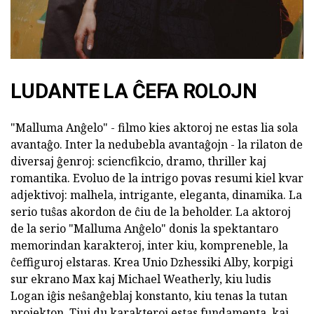
LUDANTE LA ĈEFA ROLOJN
"Malluma Anĝelo" - filmo kies aktoroj ne estas lia sola
avantaĝo. Inter la nedubebla avantaĝojn - la rilaton de
diversaj ĝenroj: sciencfikcio, dramo, thriller kaj
romantika. Evoluo de la intrigo povas resumi kiel kvar
adjektivoj: malhela, intrigante, eleganta, dinamika. La
serio tuŝas akordon de ĉiu de la beholder. La aktoroj
de la serio "Malluma Anĝelo" donis la spektantaro
memorindan karakteroj, inter kiu, kompreneble, la
ĉeffiguroj elstaras. Krea Unio Dzhessiki Alby, korpigi
sur ekrano Max kaj Michael Weatherly, kiu ludis
Logan iĝis neŝanĝeblaj konstanto, kiu tenas la tutan
projekton. Tiuj du karakteroj estas fundamenta, kaj