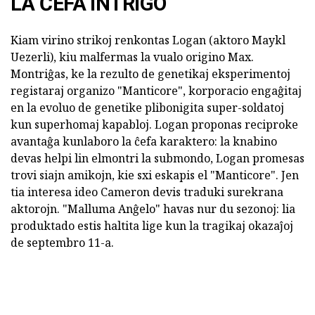
LA ĈEFA INTRIGO
Kiam virino strikoj renkontas Logan (aktoro Maykl
Uezerli), kiu malfermas la vualo origino Max.
Montriĝas, ke la rezulto de genetikaj eksperimentoj
registaraj organizo "Manticore", korporacio engaĝitaj
en la evoluo de genetike plibonigita super-soldatoj
kun superhomaj kapabloj. Logan proponas reciproke
avantaĝa kunlaboro la ĉefa karaktero: la knabino
devas helpi lin elmontri la submondo, Logan promesas
trovi siajn amikojn, kie sxi eskapis el "Manticore". Jen
tia interesa ideo Cameron devis traduki surekrana
aktorojn. "Malluma Anĝelo" havas nur du sezonoj: lia
produktado estis haltita lige kun la tragikaj okazaĵoj
de septembro 11-a.