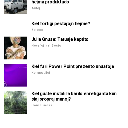
hejma produktado
Aŭtoj
Kiel fortigi pestaĵojn hejme?
Beleco
Julia Gnuse: Tatuaje kaptito
Novaĵoj kaj Socio
Kiel fari Power Point prezento unuafoje
Komputiloj
Kiel ĝuste instali la barilo enretiganta kun
siaj propraj manoj?
Homeliness