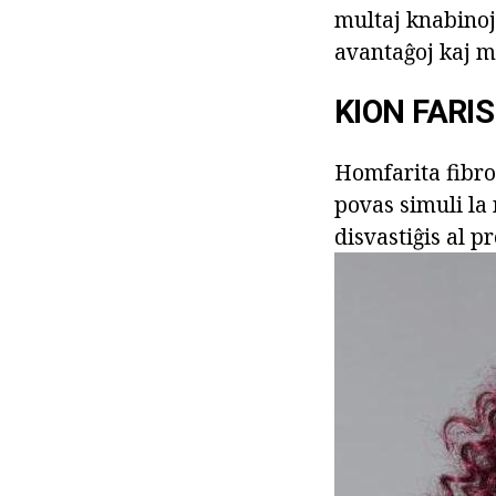
multaj knabinoj.
avantaĝoj kaj ma
KION FARIS
Homfarita fibroj
povas simuli la 
disvastiĝis al p