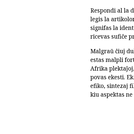
Respondi al la 
legis la artiko
signifas la iden
ricevas sufiĉe p
Malgraŭ ĉiuj du
estas malpli for
Afrika plektaĵoj
povas ekesti. Ek
efiko, sintezaj
kiu aspektas ne 