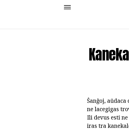
Kanekal
Ŝanĝoj, aŭdaca d
ne lacegigas tro
Ili devus esti 
iras tra kanekal