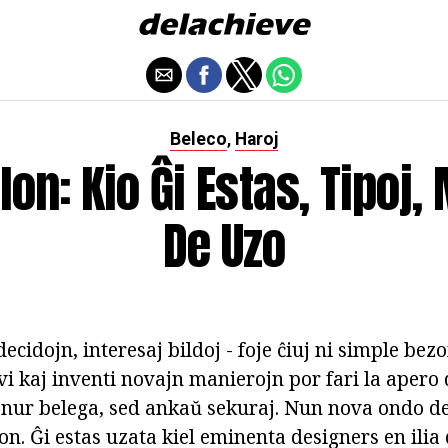
Beleco
Haroj
,
on: Kio Ĝi Estas, Tipoj,
De Uzo
ecidojn, interesaj bildoj - foje ĉiuj ni simple bezo
vi kaj inventi novajn manierojn por fari la apero d
ne nur belega, sed ankaŭ sekuraj. Nun nova ondo d
on. Ĝi estas uzata kiel eminenta designers en ilia 