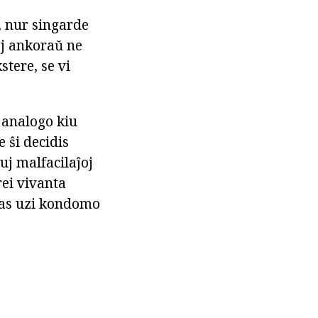
, nur singarde
oj ankoraŭ ne
stere, se vi
 analogo kiu
 ŝi decidis
uj malfacilaĵoj
rei vivanta
evas uzi kondomo