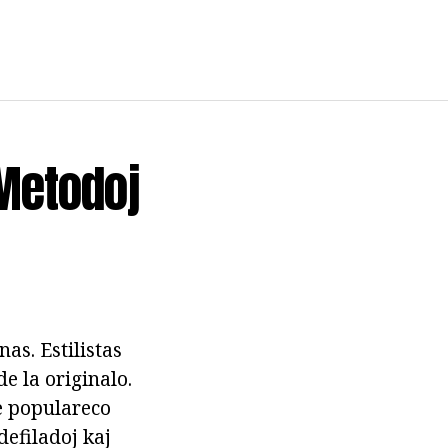
 Metodoj
nas. Estilistas
e la originalo.
e populareco
defiladoj kaj