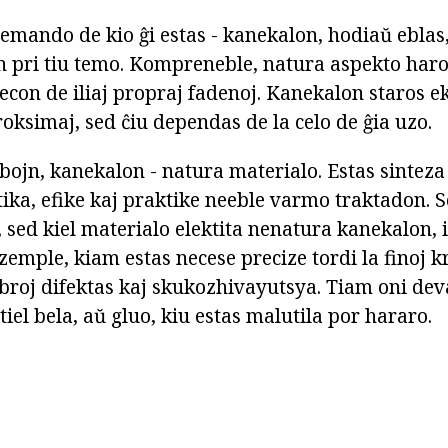
demando de kio ĝi estas - kanekalon, hodiaŭ eblas
lon pri tiu temo. Kompreneble, natura aspekto har
tecon de iliaj propraj fadenoj. Kanekalon staros ek
roksimaj, sed ĉiu dependas de la celo de ĝia uzo.
bojn, kanekalon - natura materialo. Estas sinteza
tika, efike kaj praktike neeble varmo traktadon. Se
, sed kiel materialo elektita nenatura kanekalon, i
zemple, kiam estas necese precize tordi la finoj k
 fibroj difektas kaj skukozhivayutsya. Tiam oni d
tiel bela, aŭ gluo, kiu estas malutila por hararo.