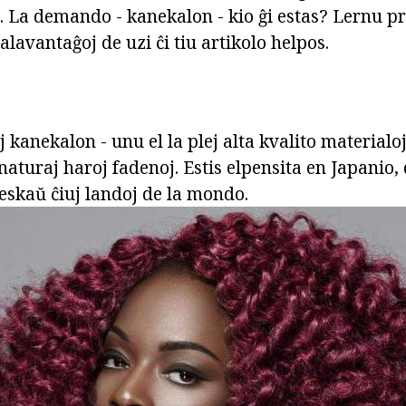
 La demando - kanekalon - kio ĝi estas? Lernu pri 
lavantaĝoj de uzi ĉi tiu artikolo helpos.
 kanekalon - unu el la plej alta kvalito materialoj
naturaj haroj fadenoj. Estis elpensita en Japanio,
reskaŭ ĉiuj landoj de la mondo.