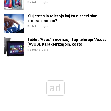
De teknologio
Kiuj estas la telerojn kaj ĉu elspezi sian
propran monon?
De teknologio
Tablet "Asus": recenzoj. Top telerojn "Asus»
(ASUS). Karakterizaĵojn, kosto
De teknologio
ad