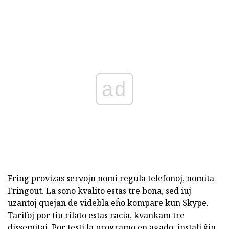
ad
Fring provizas servojn nomi regula telefonoj, nomita
Fringout. La sono kvalito estas tre bona, sed iuj
uzantoj quejan de videbla eĥo kompare kun Skype.
Tarifoj por tiu rilato estas racia, kvankam tre
dissemitaj. Por testi la programo en agado, instali ĝin