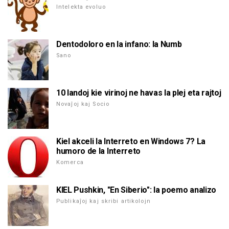
Intelekta evoluo
Dentodoloro en la infano: la Numb
Sano
10 landoj kie virinoj ne havas la plej eta rajtoj
Novaĵoj kaj Socio
Kiel akceli la Interreto en Windows 7? La
humoro de la Interreto
Komerca
KIEL Pushkin, "En Siberio": la poemo analizo
Publikaĵoj kaj skribi artikolojn