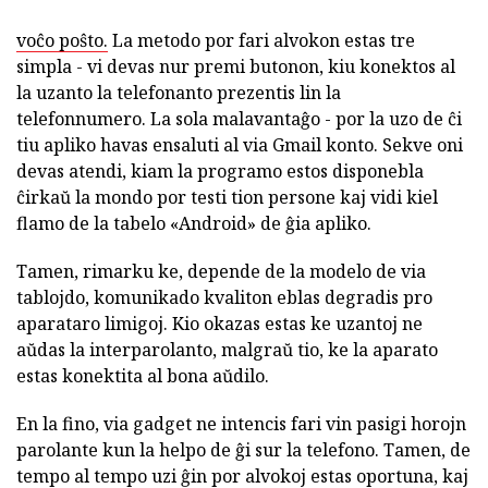
voĉo poŝto.
La metodo por fari alvokon estas tre
simpla - vi devas nur premi butonon, kiu konektos al
la uzanto la telefonanto prezentis lin la
telefonnumero. La sola malavantaĝo - por la uzo de ĉi
tiu apliko havas ensaluti al via Gmail konto. Sekve oni
devas atendi, kiam la programo estos disponebla
ĉirkaŭ la mondo por testi tion persone kaj vidi kiel
flamo de la tabelo «Android» de ĝia apliko.
Tamen, rimarku ke, depende de la modelo de via
tablojdo, komunikado kvaliton eblas degradis pro
aparataro limigoj. Kio okazas estas ke uzantoj ne
aŭdas la interparolanto, malgraŭ tio, ke la aparato
estas konektita al bona aŭdilo.
En la fino, via gadget ne intencis fari vin pasigi horojn
parolante kun la helpo de ĝi sur la telefono. Tamen, de
tempo al tempo uzi ĝin por alvokoj estas oportuna, kaj