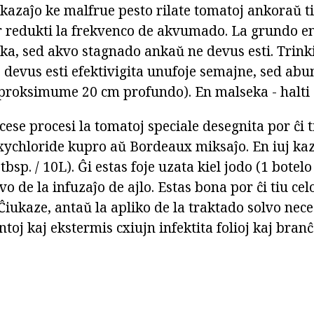
okazaĵo ke malfrue pesto rilate tomatoj ankoraŭ ti
r redukti la frekvenco de akvumado. La grundo en 
eka, sed akvo stagnado ankaŭ ne devus esti. Trinki
 devus esti efektivigita unufoje semajne, sed ab
proksimume 20 cm profundo). En malseka - halti 
ese procesi la tomatoj speciale desegnita por ĉi 
oxychloride kupro aŭ Bordeaux miksaĵo. En iuj kaz
tbsp. / 10L). Ĝi estas foje uzata kiel jodo (1 botelo 
o de la infuzaĵo de ajlo. Estas bona por ĉi tiu celo
Ĉiukaze, antaŭ la apliko de la traktado solvo nec
toj kaj ekstermis cxiujn infektita folioj kaj branĉ