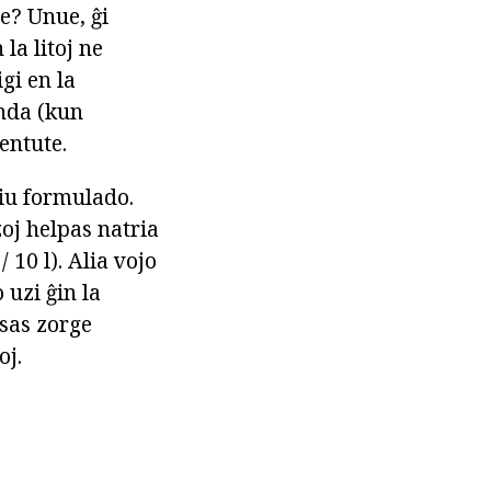
e? Unue, ĝi
la litoj ne
gi en la
unda (kun
entute.
tiu formulado.
oj helpas natria
/ 10 l). Alia vojo
 uzi ĝin la
esas zorge
oj.