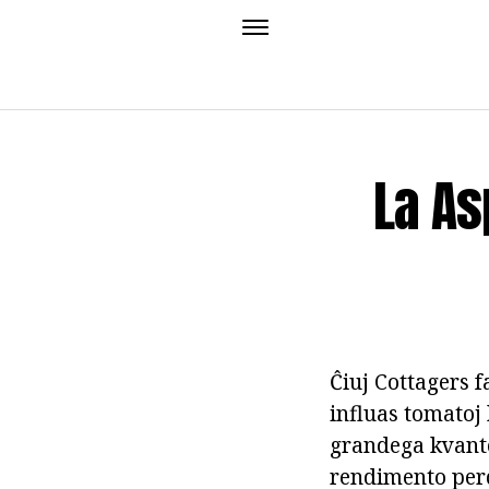
La As
Ĉiuj Cottagers f
influas tomatoj 
grandega kvanto 
rendimento per