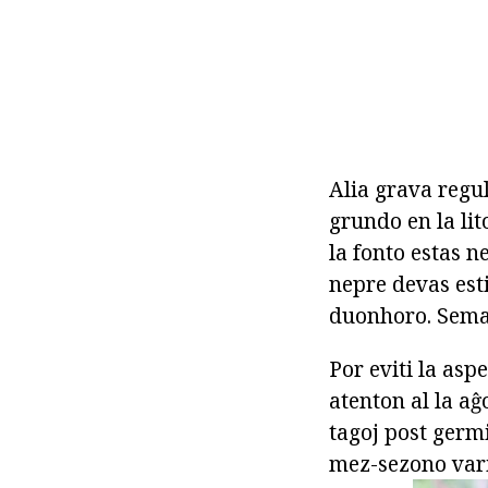
Alia grava regu
grundo en la li
la fonto estas n
nepre devas est
duonhoro. Semad
Por eviti la asp
atenton al la aĝ
tagoj post germ
mez-sezono vario