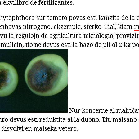
 ekvilibro de fertilizantes.
hytophthora sur tomato povas esti kaŭzita de la
 enhavas nitrogeno, ekzemple, sterko. Tial, kiam
m
u la regulojn de agrikultura teknologio, provizita
 mullein, tio ne devus esti la bazo de pli ol 2 kg 
Nur koncerne al malriĉaj
guro devus esti reduktita al la duono. Tiu malsano 
 disvolvi en malseka vetero.