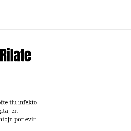
Rilate
te tiu infekto
itaj en
tojn por eviti