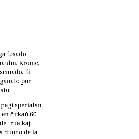
ga fosado
a haulm. Krome,
semado. Ili
nganato por
ato.
 pagi specialan
a en ĉirkaŭ 60
de frua kaj
ua duono de la