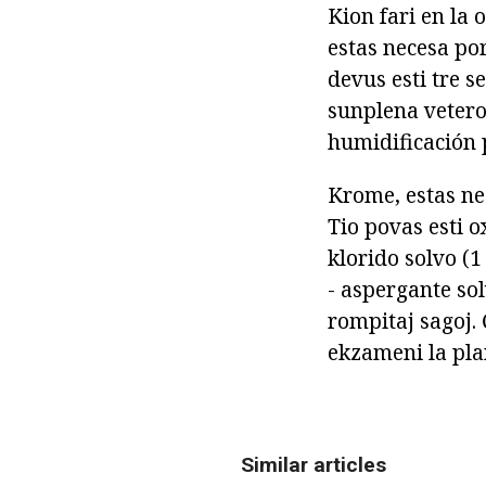
Kion fari en la 
estas necesa po
devus esti tre s
sunplena vetero
humidificación 
Krome, estas nec
Tio povas esti 
klorido solvo (1 
- aspergante solv
rompitaj sagoj. 
ekzameni la plan
Similar articles