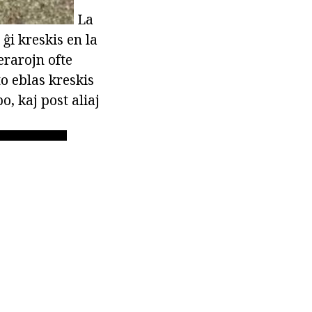
La
ĝi kreskis en la
erarojn ofte
o eblas kreskis
o, kaj post aliaj