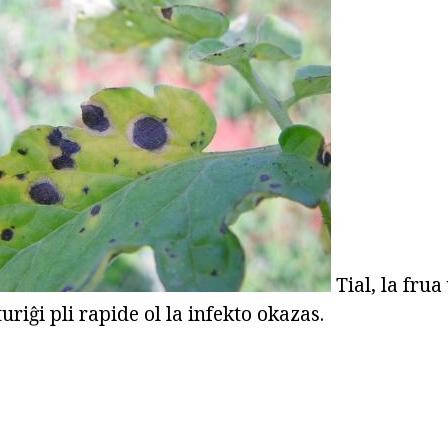
Tial, la frua
iĝi pli rapide ol la infekto okazas.