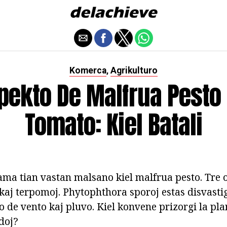
Komerca
Agrikulturo
,
pekto De Malfrua Pesto 
Tomato: Kiel Batali
ama tian vastan malsano kiel malfrua pesto. Tre of
kaj terpomoj. Phytophthora sporoj estas disvastig
de vento kaj pluvo. Kiel konvene prizorgi la plan
doj?