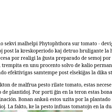
lo sekvi malhelpi Phytophthora sur tomato - devi
toj post la kreskoperiodo kaj detruo bruligante l
ecesa por realigi la ĝusta preparado de semoj por 
i trempita en unu procento solvo de kalio perma
o efektivigas samtempe post elsekiĝas la dika st
ekton de malfrua pesto rilate tomato, estas necese
o de plantidoj. Por porti ĝin en la teron estas bon
inación. Bonan ankaŭ estos uzita por la plantado 
j. La fakto, ke la pesto influas tomatojn en la d