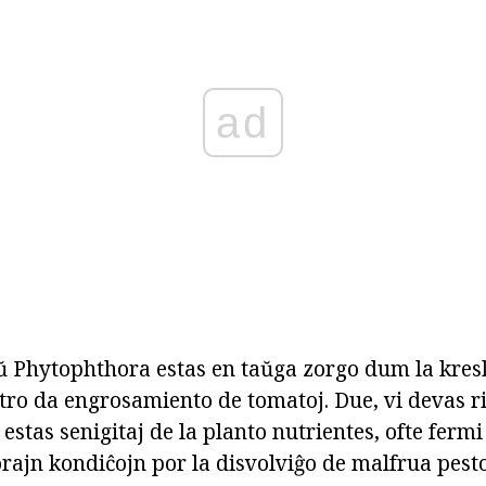
ad
ŭ Phytophthora estas en taŭga zorgo dum la kres
tro da engrosamiento de tomatoj. Due, vi devas r
 estas senigitaj de la planto nutrientes, ofte fermi 
vorajn kondiĉojn por la disvolviĝo de malfrua pest