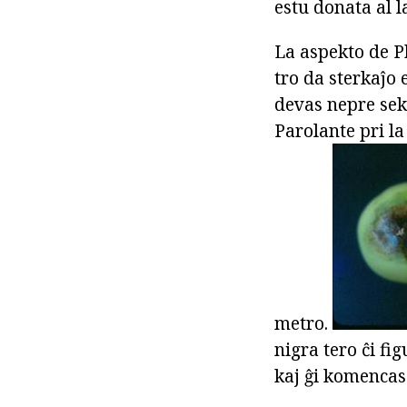
estu donata al la
La aspekto de P
tro da sterkaĵo
devas nepre sekv
Parolante pri la
metro.
nigra tero ĉi fi
kaj ĝi komencas