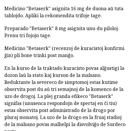
Medicino "Betaserk" asignita 16 mg de duona aŭ tuta
tablojdo. Apliki la rekomendita trifoje tage.
Preparado "Betaserk" 8 mg asignita unu-du piloloj.
Prenu tri fojojn tage.
Medicino "Betaserk" (recenzoj de kuracistoj konfirmi
ĝin) pli bone trinki post manĝo.
En la kurso de la traktado kuracisto povas alĝustigi la
dozon laŭ la stato kaj kurson de la malsano.
Reduktante la severeco de simptomoj estas kutime
observita post du aŭ tri semajnoj de la komenco de la
uzo de drogoj. La plej granda efikeco "Betaserk"
signifas (unusenca respondojn de spertaj en ĉi tiu)
estas observita post administrado de la drogo por
pluraj monatoj. La uzo de la drogo en la fruaj stadioj
de la malsano povas malhelpi la disvolviĝo de Surdeco