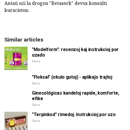
Antaŭ uzi la drogon "Betaserk" devus konsulti
kuraciston.
Similar articles
"Modelform": recenzoj kaj instrukcioj por
uzado
Sano
"Floksal" (okulo gutoj) - aplikaĵo trajtoj
Sano
Ginecológicas kandeloj rapide, komforte,
efike
Sano
"Terpinkod" rimedoj. Instrukcioj por uzo
Sano