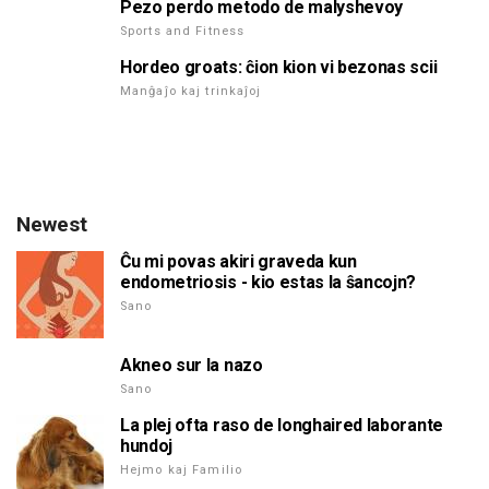
Pezo perdo metodo de malyshevoy
Sports and Fitness
Hordeo groats: ĉion kion vi bezonas scii
Manĝaĵo kaj trinkaĵoj
Newest
Ĉu mi povas akiri graveda kun
endometriosis - kio estas la ŝancojn?
Sano
Akneo sur la nazo
Sano
La plej ofta raso de longhaired laborante
hundoj
Hejmo kaj Familio