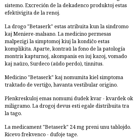
sistemo. Excreción de la dekadenco produktoj estas
efektivigita de la renoj.
La drogo "Betaserk" estas atribuita kun la sindromo
kaj Meniere-malsano. La medicino permesas
malpezigi la simptomoj kiuj la kondiĉo estas
komplikita. Aparte, kontraŭ la fono de la patología
montris kapturnoj, akompanis en iuj kazoj, vomado
kaj naŭzo, Surdeco (aŭdo perdo), tinnitus.
Medicino "Betaserk" kaj nomumita kiel simptoma
traktado de vertiĝo, havanta vestibular origino.
Plenkreskuloj emas nomumi dudek kvar - kvardek ok
miligramo. La drogoj devus esti egale distribuita tra
la tago.
La medicament "Betaserk" 24 mg preni unu tablojdo.
Ricevo frekvenco - dufoje tage.