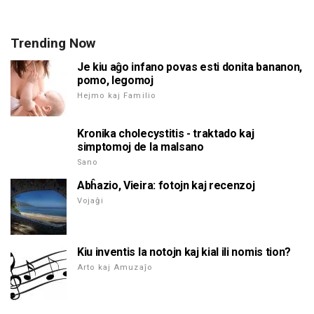
Trending Now
Je kiu aĝo infano povas esti donita bananon,
pomo, legomoj
Hejmo kaj Familio
Kronika cholecystitis - traktado kaj
simptomoj de la malsano
Sano
Abĥazio, Vieira: fotojn kaj recenzoj
Vojaĝi
Kiu inventis la notojn kaj kial ili nomis tion?
Arto kaj Amuzaĵo