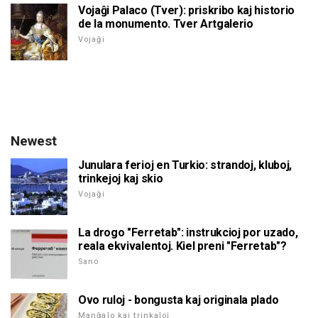
Vojaĝi Palaco (Tver): priskribo kaj historio
de la monumento. Tver Artgalerio
Vojaĝi
Newest
Junulara ferioj en Turkio: strandoj, kluboj,
trinkejoj kaj skio
Vojaĝi
La drogo "Ferretab": instrukcioj por uzado,
reala ekvivalentoj. Kiel preni "Ferretab"?
Sano
Ovo ruloj - bongusta kaj originala plado
Manĝaĵo kaj trinkaĵoj