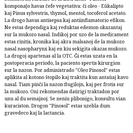
komponaĵo havas ĉefe vegetativa: ĉi oleo - Eŭkalipto
kaj Pinus sylvestris, thymol, mentol, tocoferol acetato.
La drogo havas antisepsa kaj antiinflamatorio efikon.
Ne estas dependiga kaj reduktas edemon okazantaj
sur la mukozo nasal. Indikoj por uzo de la medicament
estas rinitis, kronika kaj akra malsanoj de la mukozo
nasal nasopharynx kaj en kiu sekigita okazas mukozo.
La drogoj apartenas al la OTC. Ĝi estas uzata en la
postoperacia periodo, la paciento spertis kirurgion
sur la nazon. Por administrado "Oleo Pinosol" estas
aplikita al kotono ŝtopilo kaj traktita kun antaŭaj kavo
nasal. Tiam pinĉi la nazon flugilojn, kaj per frotis sur
la mukozo. Oni rekomendas daŭrigi traktadon por
unu al du semajnoj. Se neniu plibonigo, konsultu vian
kuraciston. Drogon "Pinosol" estas uzebla dum
gravedeco kaj la lactancia.