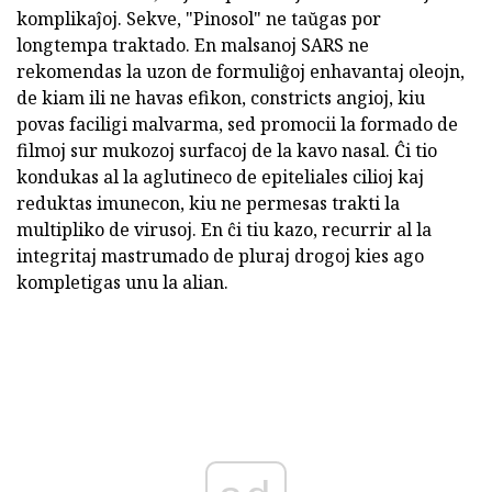
komplikaĵoj. Sekve, "Pinosol" ne taŭgas por
longtempa traktado. En malsanoj SARS ne
rekomendas la uzon de formuliĝoj enhavantaj oleojn,
de kiam ili ne havas efikon, constricts angioj, kiu
povas faciligi malvarma, sed promocii la formado de
filmoj sur mukozoj surfacoj de la kavo nasal. Ĉi tio
kondukas al la aglutineco de epiteliales cilioj kaj
reduktas imunecon, kiu ne permesas trakti la
multipliko de virusoj. En ĉi tiu kazo, recurrir al la
integritaj mastrumado de pluraj drogoj kies ago
kompletigas unu la alian.