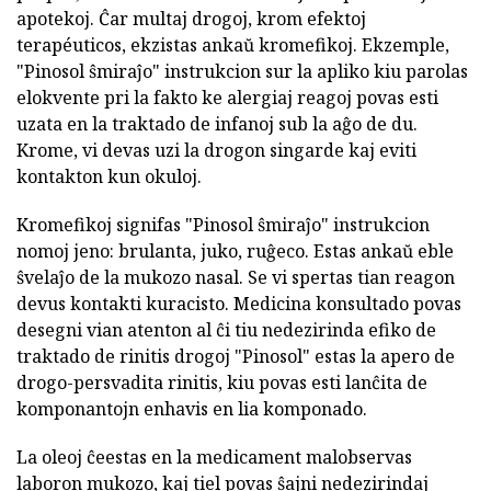
apotekoj. Ĉar multaj drogoj, krom efektoj
terapéuticos, ekzistas ankaŭ kromefikoj. Ekzemple,
"Pinosol ŝmiraĵo" instrukcion
sur la apliko kiu parolas
elokvente pri la fakto ke alergiaj reagoj povas esti
uzata en la traktado de infanoj sub la aĝo de du.
Krome, vi devas uzi la drogon singarde kaj eviti
kontakton kun okuloj.
Kromefikoj signifas "Pinosol ŝmiraĵo" instrukcion
nomoj jeno: brulanta, juko, ruĝeco. Estas ankaŭ eble
ŝvelaĵo de la mukozo nasal. Se vi spertas tian reagon
devus kontakti kuracisto. Medicina konsultado povas
desegni vian atenton al ĉi tiu nedezirinda efiko de
traktado de rinitis drogoj "Pinosol" estas la apero de
drogo-persvadita rinitis, kiu povas esti lanĉita de
komponantojn enhavis en lia komponado.
La oleoj ĉeestas en la medicament malobservas
laboron mukozo, kaj tiel povas ŝajni nedezirindaj