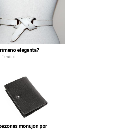
i rimeno eleganta?
 Familio
 bezonas monujon por