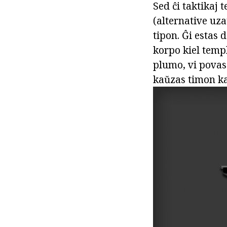
Sed ĉi taktikaj 
(alternative uza
tipon. Ĝi estas
korpo kiel templo
plumo, vi povas 
kaŭzas timon ka