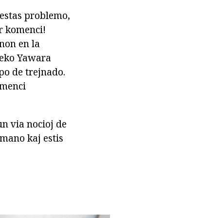
e estas problemo,
or komenci!
non en la
treko Yawara
po de trejnado.
omenci
n via nocioj de
mano kaj estis