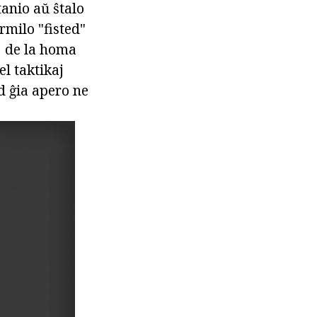
tanio aŭ ŝtalo
rmilo "fisted"
j de la homa
el taktikaj
d ĝia apero ne