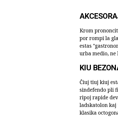
AKCESORA
Krom prononcita
por rompi la gla
estas "gastronom
urba medio, ne 
KIU BEZON
Ĉiuj tiuj kiuj es
sindefendo pli f
ripoj rapide dev
ladskatolon kaj 
klasika octogon