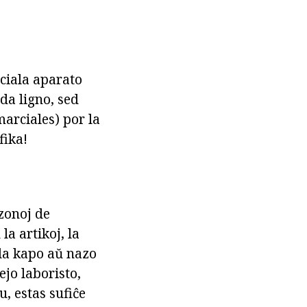
eciala aparato
ida ligno, sed
marciales) por la
fika!
ezonoj de
la artikoj, la
 la kapo aŭ nazo
ejo laboristo,
, estas sufiĉe