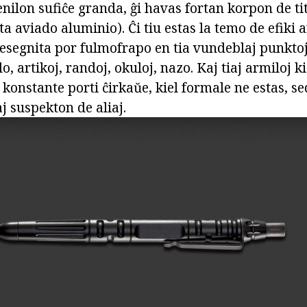
tenilon sufiĉe granda, ĝi havas fortan korpon de ti
ta aviado aluminio). Ĉi tiu estas la temo de efiki a
 desegnita por fulmofrapo en tia vundeblaj punkto
, artikoj, randoj, okuloj, nazo. Kaj tiaj armiloj ki
konstante porti ĉirkaŭe, kiel formale ne estas, se
j suspekton de aliaj.