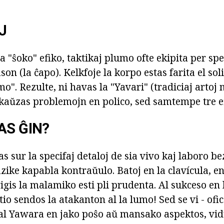
J
 "ŝoko" efiko, taktikaj plumo ofte ekipita per sp
son (la ĉapo). Kelkfoje la korpo estas farita el sol
o". Rezulte, ni havas la "Yavari" (tradiciaj artoj 
kaŭzas problemojn en polico, sed samtempe tre e
AS ĜIN?
tas sur la specifaj detaloj de sia vivo kaj laboro b
izike kapabla kontraŭulo. Batoj en la clavícula, en 
igis la malamiko esti pli prudenta. Al sukceso en
tio sendos la atakanton al la lumo! Sed se vi - ofic
al Yawara en jako poŝo aŭ mansako aspektos, vidu