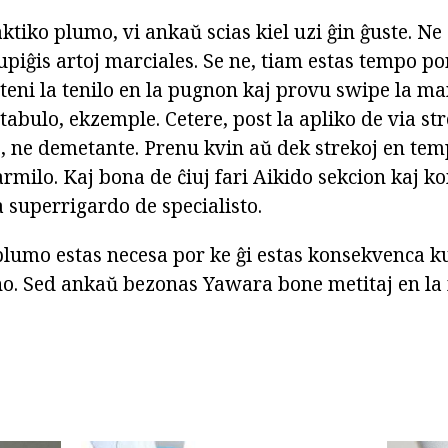
taktiko plumo, vi ankaŭ scias kiel uzi ĝin ĝuste. N
upiĝis artoj marciales. Se ne, tiam estas tempo p
 teni la tenilo en la pugnon kaj provu swipe la ma
tabulo, ekzemple. Cetere, post la apliko de via s
o, ne demetante. Prenu kvin aŭ dek strekoj en tem
 armilo. Kaj bona de ĉiuj fari Aikido sekcion kaj k
 superrigardo de specialisto.
 plumo estas necesa por ke ĝi estas konsekvenca ku
no. Sed ankaŭ bezonas Yawara bone metitaj en la 