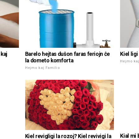
Kiel lig
 kaj
Barelo hejtas duŝon faras feriojn ĉe
la dometo komforta
Hejmo kaj
Hejmo kaj Familio
Kial mi
Kiel revigligi la rozoj? Kiel revivigi la