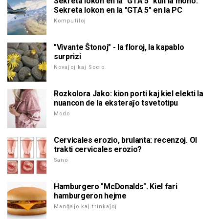
Sekreta lokon en la "GTA 5" kun la mono.
Sekreta lokon en la "GTA 5" en la PC
Komputiloj
"Vivante Ŝtonoj" - la floroj, la kapablo
surprizi
Novaĵoj kaj Socio
Rozkolora Jako: kion porti kaj kiel elekti la
nuancon de la eksteraĵo tsvetotipu
Modo
Cervicales erozio, brulanta: recenzoj. Ol
trakti cervicales erozio?
Sano
Hamburgero "McDonalds". Kiel fari
hamburgeron hejme
Manĝaĵo kaj trinkaĵoj