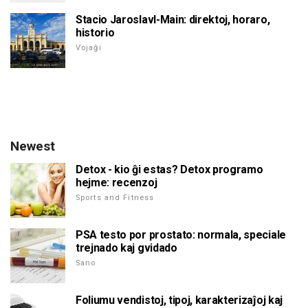
Stacio Jaroslavl-Main: direktoj, horaro,
historio
Vojaĝi
Newest
Detox - kio ĝi estas? Detox programo
hejme: recenzoj
Sports and Fitness
PSA testo por prostato: normala, speciale
trejnado kaj gvidado
Sano
Foliumu vendistoj, tipoj, karakterizaĵoj kaj