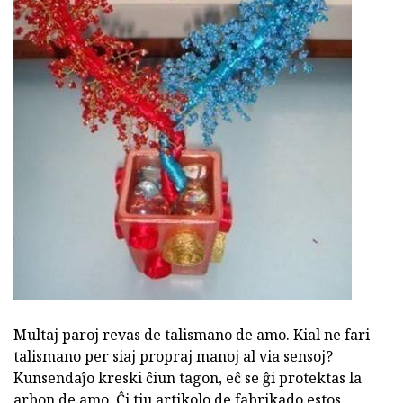
Multaj paroj revas de talismano de amo. Kial ne fari
talismano per siaj propraj manoj al via sensoj?
Kunsendaĵo kreski ĉiun tagon, eĉ se ĝi protektas la
arbon de amo. Ĉi tiu artikolo de fabrikado estos