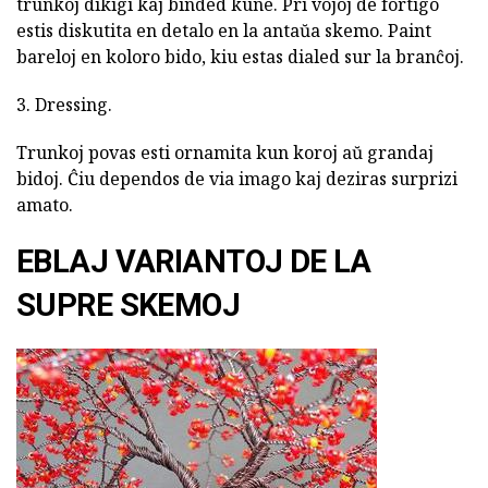
trunkoj dikigi kaj binded kune. Pri vojoj de fortigo
estis diskutita en detalo en la antaŭa skemo. Paint
bareloj en koloro bido, kiu estas dialed sur la branĉoj.
3. Dressing.
Trunkoj povas esti ornamita kun koroj aŭ grandaj
bidoj. Ĉiu dependos de via imago kaj deziras surprizi
amato.
EBLAJ VARIANTOJ DE LA
SUPRE SKEMOJ