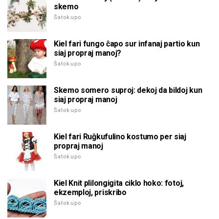
skemo
Ŝatokupo
Kiel fari fungo ĉapo sur infanaj partio kun
siaj propraj manoj?
Ŝatokupo
Skemo somero suproj: dekoj da bildoj kun
siaj propraj manoj
Ŝatokupo
Kiel fari Ruĝkufulino kostumo per siaj
propraj manoj
Ŝatokupo
Kiel Knit plilongigita ciklo hoko: fotoj,
ekzemploj, priskribo
Ŝatokupo