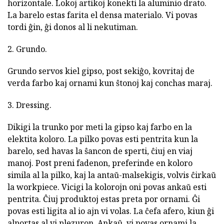
horizontale. Lokoj artikoj konekti la aluminio drato.
La barelo estas farita el densa materialo. Vi povas
tordi ĝin, ĝi donos al li nekutiman.
2. Grundo.
Grundo servos kiel gipso, post sekiĝo, kovritaj de
verda farbo kaj ornami kun ŝtonoj kaj conchas maraj.
3. Dressing.
Dikigi la trunko por meti la gipso kaj farbo en la
elektita koloro. La pilko povas esti pentrita kun la
barelo, sed havas la ŝancon de sperti, ĉiuj en viaj
manoj. Post preni fadenon, preferinde en koloro
simila al la pilko, kaj la antaŭ-malsekigis, volvis ĉirkaŭ
la workpiece. Vicigi la kolorojn oni povas ankaŭ esti
pentrita. Ĉiuj produktoj estas preta por ornami. Ĝi
povas esti ligita al io ajn vi volas. La ĉefa afero, kiun ĝi
alportas al vi plezuron. Ankaŭ, vi povas ornami la