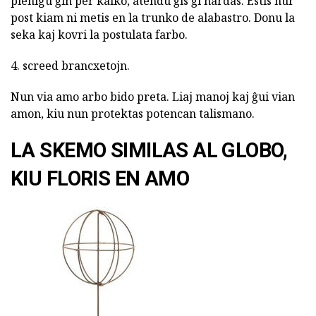
plenigu ĝin per kalko, atendu ĝis ĝi hardas. Estis nur
post kiam ni metis en la trunko de alabastro. Donu la
seka kaj kovri la postulata farbo.
4. screed brancxetojn.
Nun via amo arbo bido preta. Liaj manoj kaj ĝui vian
amon, kiu nun protektas potencan talismano.
LA SKEMO SIMILAS AL GLOBO,
KIU FLORIS EN AMO