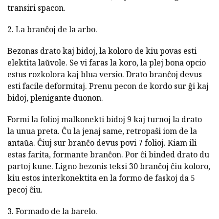
transiri spacon.
2. La branĉoj de la arbo.
Bezonas drato kaj bidoj, la koloro de kiu povas esti
elektita laŭvole. Se vi faras la koro, la plej bona opcio
estus rozkolora kaj blua versio. Drato branĉoj devus
esti facile deformitaj. Prenu pecon de kordo sur ĝi kaj
bidoj, plenigante duonon.
Formi la folioj malkonekti bidoj 9 kaj turnoj la drato -
la unua preta. Ĉu la jenaj same, retropaŝi iom de la
antaŭa. Ĉiuj sur branĉo devus povi 7 folioj. Kiam ili
estas farita, formante branĉon. Por ĉi binded drato du
partoj kune. Ligno bezonis teksi 30 branĉoj ĉiu koloro,
kiu estos interkonektita en la formo de faskoj da 5
pecoj ĉiu.
3. Formado de la barelo.