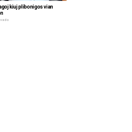
goj kiuj plibonigos vian
on
ivado