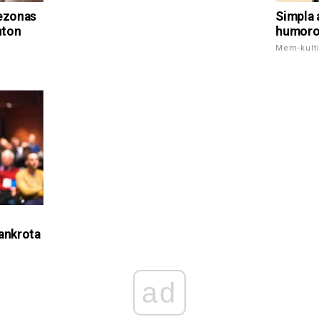
bezonas
Simpla a
nton
humor
Mem-kult
u
bankrota
ad