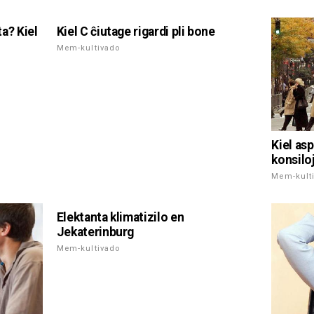
ta? Kiel
Kiel C ĉiutage rigardi pli bone
Mem-kultivado
Kiel asp
konsiloj
Mem-kult
Elektanta klimatizilo en
Jekaterinburg
Mem-kultivado