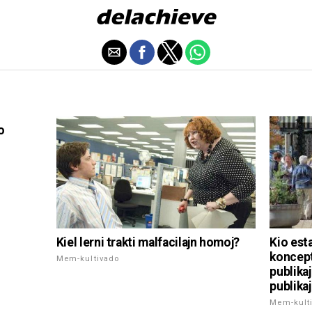
o
Kiel lerni trakti malfacilajn homoj?
Kio esta
koncept
Mem-kultivado
publika
publikaj
Mem-kult