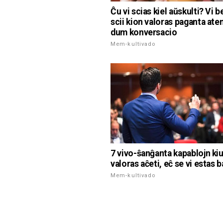
Ĉu vi scias kiel aŭskulti? Vi 
scii kion valoras paganta ate
dum konversacio
Mem-kultivado
7 vivo-ŝanĝanta kapablojn ki
valoras aĉeti, eĉ se vi estas 
Mem-kultivado