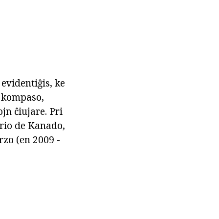
evidentiĝis, ke
ca kompaso,
n ĉiujare. Pri
orio de Kanado,
rzo (en 2009 -