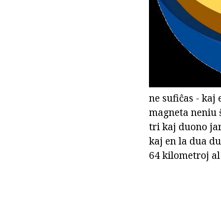
ne sufiĉas - kaj 
magneta neniu ŝ
tri kaj duono ja
kaj en la dua du
64 kilometroj al 