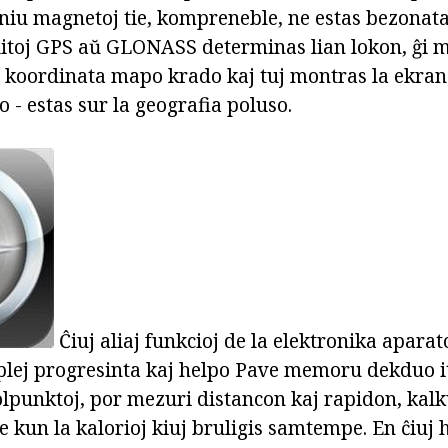
niu magnetoj tie, kompreneble, ne estas bezonata.
elitoj GPS aŭ GLONASS determinas lian lokon, ĝi m
 koordinata mapo krado kaj tuj montras la ekran
o - estas sur la geografia poluso.
Ĉiuj aliaj funkcioj de la elektronika aparato
a plej progresinta kaj helpo Pave memoru dekduo i
olpunktoj, por mezuri distancon kaj rapidon, kalk
e kun la kalorioj kiuj bruligis samtempe. En ĉiuj 