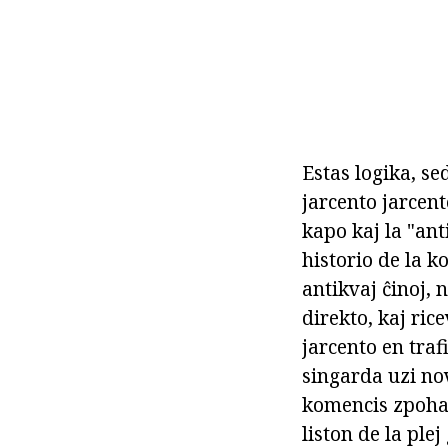
Estas logika, se
jarcento jarcent
kapo kaj la "ant
historio de la k
antikvaj ĉinoj, 
direkto, kaj ric
jarcento en traf
singarda uzi nove
komencis zpoha 
liston de la ple