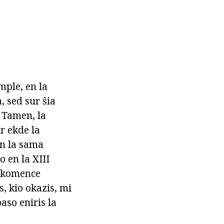
mple, en la
, sed sur ŝia
. Tamen, la
r ekde la
en la sama
 en la XIII
oj komence
s, kio okazis, mi
so eniris la