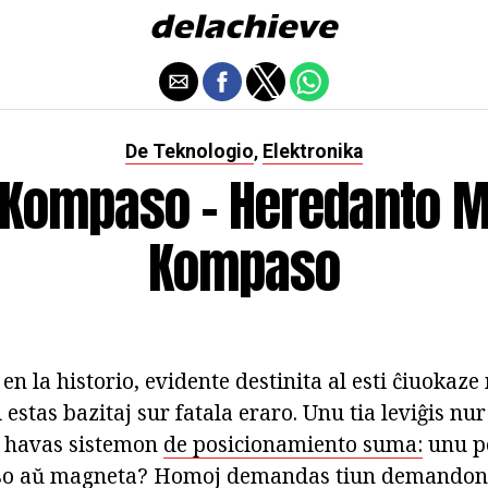
De Teknologio
Elektronika
,
l Kompaso - Heredanto 
Kompaso
en la historio, evidente destinita al esti ĉiuokaz
i estas bazitaj sur fatala eraro. Unu tia leviĝis nu
 havas sistemon
de posicionamiento suma:
unu po
so aŭ magneta? Homoj demandas tiun demandon,