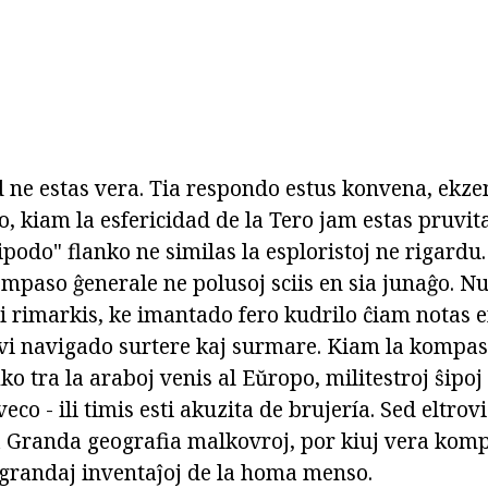
d ne estas vera. Tia respondo estus konvena, ekze
o, kiam la esfericidad de la Tero jam estas pruvita
ipodo" flanko ne similas la esploristoj ne rigardu
ompaso ĝenerale ne polusoj sciis en sia junaĝo. Nu
ni rimarkis, ke imantado fero kudrilo ĉiam notas 
evi navigado surtere kaj surmare. Kiam la kompaso
iko tra la araboj venis al Eŭropo, militestroj ŝip
co - ili timis esti akuzita de brujería. Sed eltrovi
Granda geografia malkovroj, por kiuj vera kompa
j grandaj inventaĵoj de la homa menso.