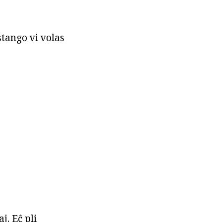
stango vi volas
j. Eĉ pli