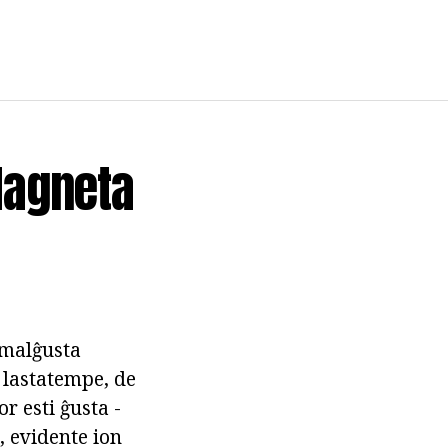
Magneta
e malĝusta
r lastatempe, de
r esti ĝusta -
 evidente ion