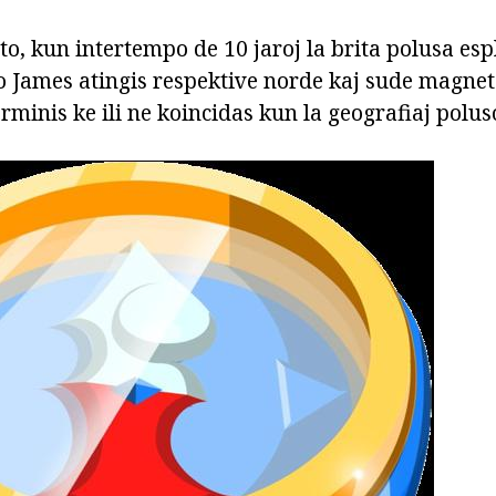
to, kun intertempo de 10 jaroj la brita polusa es
vo James atingis respektive norde kaj sude magneta
erminis ke ili ne koincidas kun la geografiaj poluso