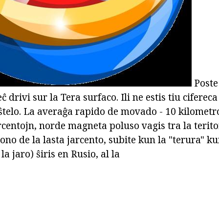
Poste 
eĉ drivi sur la Tera surfaco. Ili ne estis tiu cifere
telo. La averaĝa rapido de movado - 10 kilometroj
rcentojn, norde magneta poluso vagis tra la terit
ono de la lasta jarcento, subite kun la "terura" ku
la jaro) ŝiris en Rusio, al la