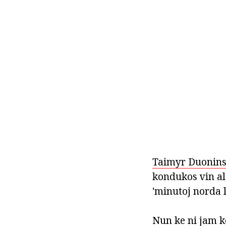
Taimyr Duonins
kondukos vin al 
'minutoj norda l
Nun ke ni jam k