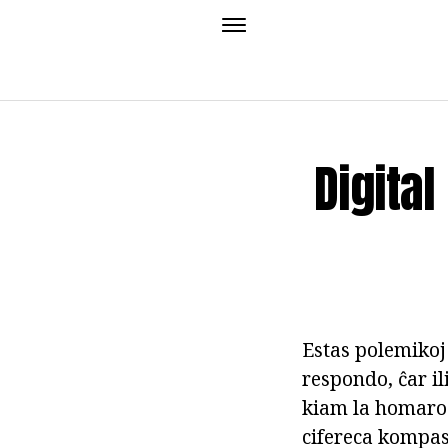
Digita
Estas polemikoj 
respondo, ĉar il
kiam la homaro
cifereca kompa