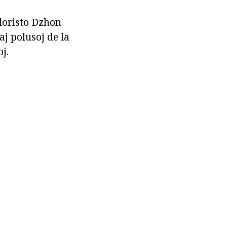
ploristo Dzhon
j polusoj de la
j.