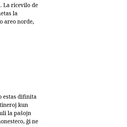
 La ricevilo de
etas la
o areo norde,
 estas difinita
tineroj kun
uli la paŝojn
honesteco, ĝi ne