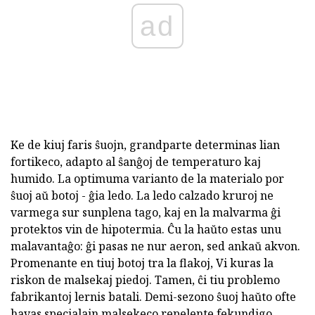
ad
Ke de kiuj faris ŝuojn, grandparte determinas lian
fortikeco, adapto al ŝanĝoj de temperaturo kaj
humido. La optimuma varianto de la materialo por
ŝuoj aŭ botoj - ĝia ledo. La ledo calzado kruroj ne
varmega sur sunplena tago, kaj en la malvarma ĝi
protektos vin de hipotermia. Ĉu la haŭto estas unu
malavantaĝo: ĝi pasas ne nur aeron, sed ankaŭ akvon.
Promenante en tiuj botoj tra la flakoj, Vi kuras la
riskon de malsekaj piedoj. Tamen, ĉi tiu problemo
fabrikantoj lernis batali. Demi-sezono ŝuoj haŭto ofte
havas specialajn malsekeco repelente fekundigo.