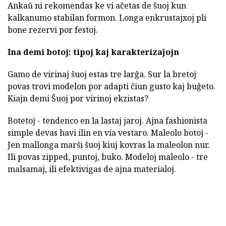
Ankaŭ ni rekomendas ke vi aĉetas de ŝuoj kun
kalkanumo stabilan formon. Longa enkrustajxoj pli
bone rezervi por festoj.
Ina demi botoj: tipoj kaj karakterizaĵojn
Gamo de virinaj ŝuoj estas tre larĝa. Sur la bretoj
povas trovi modelon por adapti ĉiun gusto kaj buĝeto.
Kiajn demi Ŝuoj por virinoj ekzistas?
Botetoj - tendenco en la lastaj jaroj. Ajna fashionista
simple devas havi ilin en via vestaro. Maleolo botoj -
Jen mallonga marŝi ŝuoj kiuj kovras la maleolon nur.
Ili povas zipped, puntoj, buko. Modeloj maleolo - tre
malsamaj, ili efektivigas de ajna materialoj.