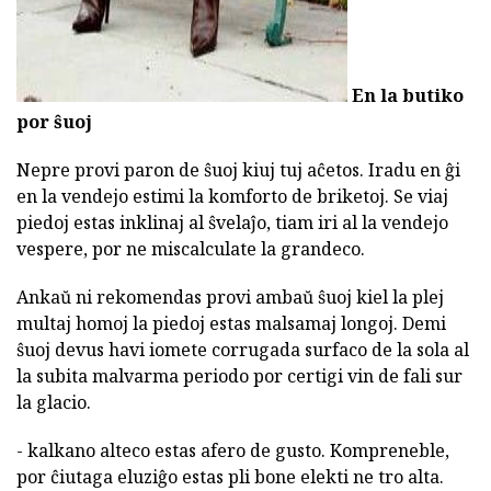
En la butiko
por ŝuoj
Nepre provi paron de ŝuoj kiuj tuj aĉetos. Iradu en ĝi
en la vendejo estimi la komforto de briketoj. Se viaj
piedoj estas inklinaj al ŝvelaĵo, tiam iri al la vendejo
vespere, por ne miscalculate la grandeco.
Ankaŭ ni rekomendas provi ambaŭ ŝuoj kiel la plej
multaj homoj la piedoj estas malsamaj longoj. Demi
ŝuoj devus havi iomete corrugada surfaco de la sola al
la subita malvarma periodo por certigi vin de fali sur
la glacio.
- kalkano alteco estas afero de gusto. Kompreneble,
por ĉiutaga eluziĝo estas pli bone elekti ne tro alta.