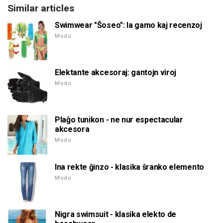
Similar articles
Swimwear "Ŝoseo": la gamo kaj recenzoj
Modo
Elektante akcesoraj: gantojn viroj
Modo
Plaĝo tunikon - ne nur espectacular
akcesora
Modo
Ina rekte ĝinzo - klasika ŝranko elemento
Modo
Nigra swimsuit - klasika elekto de