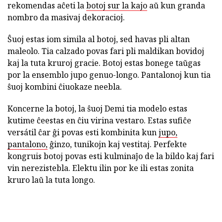
rekomendas aĉeti la
botoj sur la kajo
aŭ kun granda
nombro da masivaj dekoracioj.
Ŝuoj estas iom simila al botoj, sed havas pli altan
maleolo. Tia calzado povas fari pli maldikan bovidoj
kaj la tuta kruroj gracie. Botoj estas bonege taŭgas
por la ensemblo jupo genuo-longo. Pantalonoj kun tia
ŝuoj kombini ĉiuokaze neebla.
Koncerne la botoj, la ŝuoj Demi tia modelo estas
kutime ĉeestas en ĉiu virina vestaro. Estas sufiĉe
versátil ĉar ĝi povas esti kombinita kun
jupo,
pantalono,
ĝinzo, tunikojn kaj vestitaj. Perfekte
kongruis botoj povas esti kulminaĵo de la bildo kaj fari
vin nerezistebla. Elektu ilin por ke ili estas zonita
kruro laŭ la tuta longo.