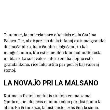
Tiutempe, la imperia paro ofte vivis en la Gatĉina
Palaco. Tie, al dispozicio de la infanoj estis malgrandaj
dormoĉambro, ludo ĉambro, loĝoĉambro kaj
manĝoĉambro, kiu estis meblita kun malmultekosta
meblaro. La sola valora afero en ilia hejmo estis
granda ikono, riĉe inkrustita per perloj kaj valoraj
ŝtonoj.
LA NOVAĴO PRI LA MALSANO
Kutime la fratoj kondukis studojn en malsamaj
ĉambroj, tiel ili havis neniun kialon por distri unu la
alian. En ĉi tiu kazo, la instruistoj estis ĉiuj la sama.