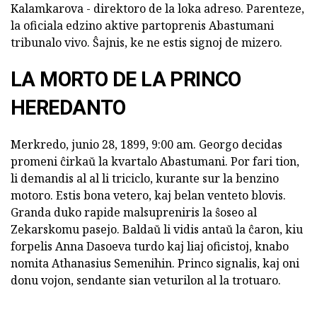
Kalamkarova - direktoro de la loka adreso. Parenteze,
la oficiala edzino aktive partoprenis Abastumani
tribunalo vivo. Ŝajnis, ke ne estis signoj de mizero.
LA MORTO DE LA PRINCO
HEREDANTO
Merkredo, junio 28, 1899, 9:00 am. Georgo decidas
promeni ĉirkaŭ la kvartalo Abastumani. Por fari tion,
li demandis al al li triciclo, kurante sur la benzino
motoro. Estis bona vetero, kaj belan venteto blovis.
Granda duko rapide malsupreniris la ŝoseo al
Zekarskomu pasejo. Baldaŭ li vidis antaŭ la ĉaron, kiu
forpelis Anna Dasoeva turdo kaj liaj oficistoj, knabo
nomita Athanasius Semenihin. Princo signalis, kaj oni
donu vojon, sendante sian veturilon al la trotuaro.