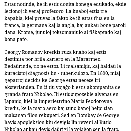
Estas notinde, ke ili estis donita bonega edukado, ekde
lecionoj ili veraj profesoro. La knaboj estis tre
kapabla, kiel pruvas la fakto ke ili estas flua en la
franca, la germana kaj la angla, kaj ankaŭ bone paroli
dana. Krome, junuloj toksomaniulo al fiŝkaptado kaj
bona pafo.
Georgy Romanov kreskis ruza knabo kaj estis
destinita por brila kariero en la Mararmeo.
Bedaŭrinde, tio ne estos. Li malsaniĝis, kaj baldaŭ la
kuracistoj diagnozis lin - tuberkulozo. En 1890, miaj
gepatroj decidis ke George estas necese iri
eksterlanden. En ĉi tiu vojaĝo li estis akompanita de
granda frato Nikolao. Ili estis supozeble alvenas en
Japanio, kiel la Imperiestrino Maria Feodorovna
kredis, ke la maro aero kaj suno banoj helpi sian
malsanan filon rekuperi. Sed en Bombay ĉe George
havis apopleksion kiu devigis lin reveni al Rusio.
Nikolao ankaŭ devis daŭrigi la vojaĝon sen la frato.