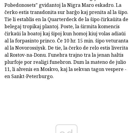
Pobedonosets" gvidantoj la Nigra Maro eskadro. La
ĉerko estis transdonita sur barĝo kaj prenita al la ŝipo.
Tie li establis en la Quarterdeck de la ŝipo ĉirkaŭita de
belegaj tropikaj plantoj. Poste, la ŝirmita komencis
ĉirkaŭi la boatoj kaj ŝipoj kun homoj kiuj volas adiaŭi
al la forpasinto princo. Ĉe 10 hr. 15 min. ŝipo veturanta
al la Novorossiysk. De tie, la ĉerko de relo estis liverita
al Rostov-na-Donu. Funebra trajno tra la jenan haltis
plurfoje por realigi funebron. Dum la mateno de julio
11, li alvenis en Moskvo, kaj la sekvan tagon vespere -
en Sankt-Peterburgo.