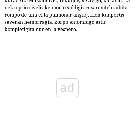
kuracistoj Maksimovic, Tekutjev, Reviviĝo, kaj aliaj. La
nekropsio rivelis ke morto ŝuldiĝis cesarevitch subita
rompo de unu el la pulmonar angioj, kion kunportis
severan hemorragia. korpo entombigo estis
kompletigita nur en la vespero.
ad