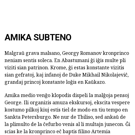
AMIKA SUBTENO
Malgraŭ grava malsano, Georgy Romanov kronprinco
neniam sentis soleca. En Abastumani ĝi iĝis multe pli
viziti sian patrinon. Krome, ĝi estas konstante vizitis
sian gefratoj, kaj infanoj de Duke Mikhail Nikolajeviĉ,
grandaj princoj konstante loĝis en Kaŭkazo.
Amika medio venĝo klopodis dispeli la malĝoja pensoj
George. Ili organizis amuza ekskursoj, ekscita vespere
kostumo pilkoj kiuj estis tiel de modo en tiu tempo en
Sankta Petersburgo. Ne nur de Tbiliso, sed ankaŭ de
la plimulto de la ĉefurbo venis al li multajn junecon. Ĝi
scias ke la kronprinco eĉ baptis filino Artemia