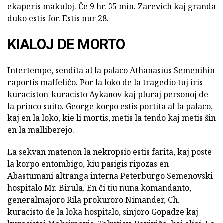
ekaperis makuloj. Ĉe 9 hr. 35 min. Zarevich kaj granda
duko estis for. Estis nur 28.
KIALOJ DE MORTO
Intertempe, sendita al la palaco Athanasius Semenihin
raportis malfeliĉo. Por la loko de la tragedio tuj iris
kuraciston-kuracisto Aykanov kaj pluraj personoj de
la princo suito. George korpo estis portita al la palaco,
kaj en la loko, kie li mortis, metis la tendo kaj metis ŝin
en la malliberejo.
La sekvan matenon la nekropsio estis farita, kaj poste
la korpo entombigo, kiu pasigis ripozas en
Abastumani altranga interna Peterburgo Semenovski
hospitalo Mr. Birula. En ĉi tiu nuna komandanto,
generalmajoro Rila prokuroro Nimander, Ch.
kuracisto de la loka hospitalo, sinjoro Gopadze kaj