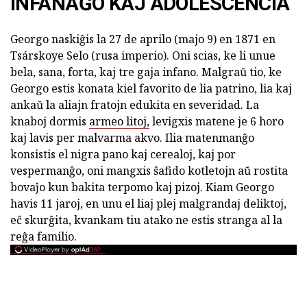
INFANAĜO KAJ ADOLESCENCIA
Georgo naskiĝis la 27 de aprilo (majo 9) en 1871 en
Tsárskoye Selo (rusa imperio). Oni scias, ke li unue
bela, sana, forta, kaj tre gaja infano. Malgraŭ tio, ke
Georgo estis konata kiel favorito de lia patrino, lia kaj
ankaŭ la aliajn fratojn edukita en severidad. La
knaboj dormis
armeo litoj,
levigxis matene je 6 horo
kaj lavis per malvarma akvo. Ilia matenmanĝo
konsistis el nigra pano kaj cerealoj, kaj por
vespermanĝo, oni mangxis ŝafido kotletojn aŭ rostita
bovaĵo kun bakita terpomo kaj pizoj. Kiam Georgo
havis 11 jaroj, en unu el liaj plej malgrandaj deliktoj,
eĉ skurĝita, kvankam tiu atako ne estis stranga al la
reĝa familio.