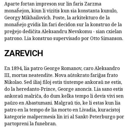
Aparte fortan impreson sur lin faris Zarzma
monaĥejon, kiun li vizitis kun sia konstanta kunulo,
Georgy Mikhailovich. Poste, la arkitekturo de la
monaĥejo gvidis lin fari decidon sur la konstruo de la
preĝejo dediĉita Aleksandru Nevskomu - sian cxielan
patrono. Lia konstruo supervisado por Otto Simanson.
ZAREVICH
En 1894, lia patro George Romanov, caro Aleksandro
III, mortas neatendite. Nova aŭtokrato fariĝas frato
Nikolao. Sed iliaj filoj estis tiutempe ankoraŭ ne estis,
do la heredanto-Prince, George anoncis. Lia sano estis
ankoraŭ malriĉa, do dum kelka tempo li devis vivi sen
paŭzo en Abastumani. Malgraŭ tio, ke li estas kun lia
patro en la tempo de lia morto en Livadia, kuracistoj
kategorie malpermesis lin iri al Sankt-Peterburgo por
partopreni la funebran.