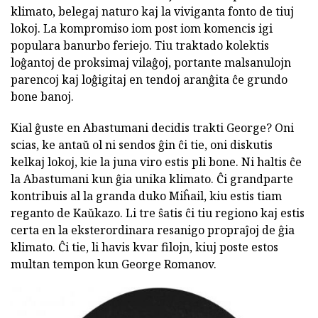
klimato, belegaj naturo kaj la viviganta fonto de tiuj
lokoj. La kompromiso iom post iom komencis igi
populara banurbo feriejo. Tiu traktado kolektis
loĝantoj de proksimaj vilaĝoj, portante malsanulojn
parencoj kaj loĝigitaj en tendoj aranĝita ĉe grundo
bone banoj.
Kial ĝuste en Abastumani decidis trakti George? Oni
scias, ke antaŭ ol ni sendos ĝin ĉi tie, oni diskutis
kelkaj lokoj, kie la juna viro estis pli bone. Ni haltis ĉe
la Abastumani kun ĝia unika klimato. Ĉi grandparte
kontribuis al la granda duko Miĥail, kiu estis tiam
reganto de Kaŭkazo. Li tre ŝatis ĉi tiu regiono kaj estis
certa en la eksterordinara resanigo propraĵoj de ĝia
klimato. Ĉi tie, li havis kvar filojn, kiuj poste estos
multan tempon kun George Romanov.