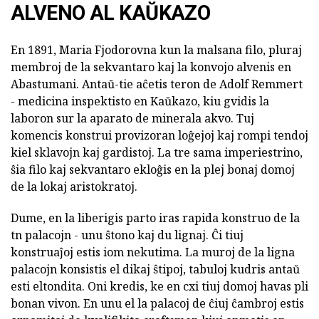
ALVENO AL KAŬKAZO
En 1891, Maria Fjodorovna kun la malsana filo, pluraj
membroj de la sekvantaro kaj la konvojo alvenis en
Abastumani. Antaŭ-tie aĉetis teron de Adolf Remmert
- medicina inspektisto en Kaŭkazo, kiu gvidis la
laboron sur la aparato de minerala akvo. Tuj
komencis konstrui provizoran loĝejoj kaj rompi tendoj
kiel sklavojn kaj gardistoj. La tre sama imperiestrino,
ŝia filo kaj sekvantaro ekloĝis en la plej bonaj domoj
de la lokaj aristokratoj.
Dume, en la liberigis parto iras rapida konstruo de la
tn palacojn - unu ŝtono kaj du lignaj. Ĉi tiuj
konstruaĵoj estis iom nekutima. La muroj de la ligna
palacojn konsistis el dikaj ŝtipoj, tabuloj kudris antaŭ
esti eltondita. Oni kredis, ke en cxi tiuj domoj havas pli
bonan vivon. En unu el la palacoj de ĉiuj ĉambroj estis