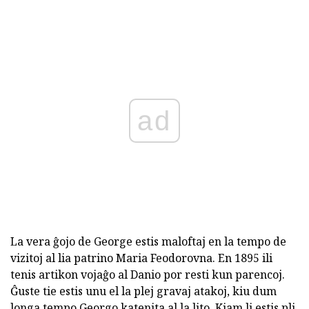
ad
La vera ĝojo de George estis maloftaj en la tempo de
vizitoj al lia patrino Maria Feodorovna. En 1895 ili
tenis artikon vojaĝo al Danio por resti kun parencoj.
Ĝuste tie estis unu el la plej gravaj atakoj, kiu dum
longa tempo Georgo katenita al la lito. Kiam li estis pli