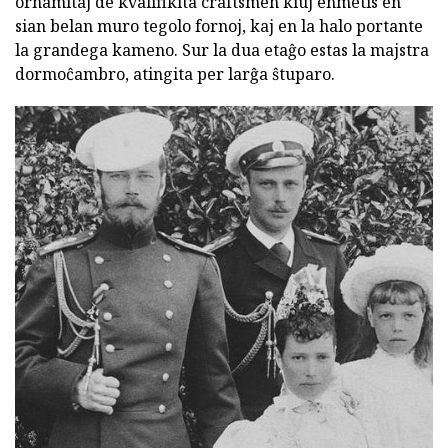
ornamitaj de kvalifikita craftsmen kiuj enmetis en
sian belan muro tegolo fornoj, kaj en la halo portante
la grandega kameno. Sur la dua etaĝo estas la majstra
dormoĉambro, atingita per larĝa ŝtuparo.