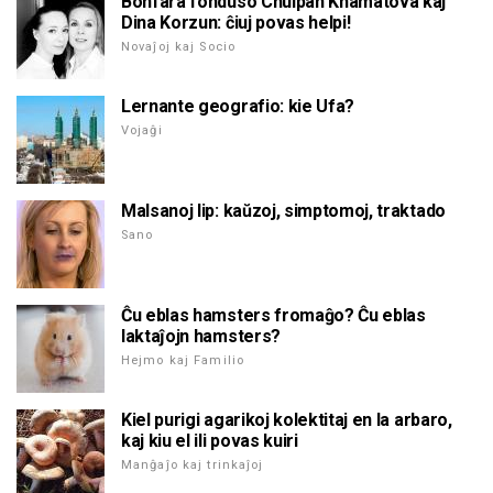
Bonfara fonduso Chulpan Khamatova kaj
Dina Korzun: ĉiuj povas helpi!
Novaĵoj kaj Socio
Lernante geografio: kie Ufa?
Vojaĝi
Malsanoj lip: kaŭzoj, simptomoj, traktado
Sano
Ĉu eblas hamsters fromaĝo? Ĉu eblas
laktaĵojn hamsters?
Hejmo kaj Familio
Kiel purigi agarikoj kolektitaj en la arbaro,
kaj kiu el ili povas kuiri
Manĝaĵo kaj trinkaĵoj