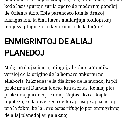
kodo lasis spurojn sur la apero de modernaj popoloj
de Orienta Azio. Eble parenceco kun la drakoj
klarigas kial la ĉina havas mallarĝajn okulojn kaj
malpeza pliigo en la flava koloro de la haŭto?
ENMIGRINTOJ DE ALIAJ
PLANEDOJ
Malgraŭ ĉiuj sciencaj atingoj, absolute aŭtentika
versioj de la origino de la homaro ankoraŭ ne
ellaboris. Iu kredas je la dia kreo de la mondo, iu pli
proksima al Darwin teorio, kiu asertas, ke niaj plej
proksimaj parencoj - simioj. Rajtas ekzisti kaj la
hipotezo, ke la diverseco de teraj rasoj kaj naciecoj
pro la fakto, ke la Tero estas rifuĝejo por enmigrintoj
de aliaj planedoj aŭ galaksioj.