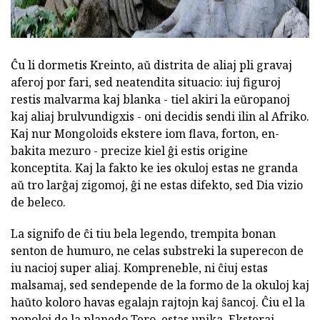
Ĉu li dormetis Kreinto, aŭ distrita de aliaj pli gravaj
aferoj por fari, sed neatendita situacio: iuj figuroj
restis malvarma kaj blanka - tiel akiri la eŭropanoj
kaj aliaj brulvundigxis - oni decidis sendi ilin al Afriko.
Kaj nur Mongoloids ekstere iom flava, forton, en-
bakita mezuro - precize kiel ĝi estis origine
konceptita. Kaj la fakto ke ies okuloj estas ne granda
aŭ tro larĝaj zigomoj, ĝi ne estas difekto, sed Dia vizio
de beleco.
La signifo de ĉi tiu bela legendo, trempita bonan
senton de humuro, ne celas substreki la superecon de
iu nacioj super aliaj. Kompreneble, ni ĉiuj estas
malsamaj, sed sendepende de la formo de la okuloj kaj
haŭto koloro havas egalajn rajtojn kaj ŝancoj. Ĉiu el la
popoloj de la planedo Tero, estas unika. Eksteraj