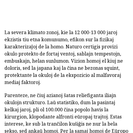
La severa klimato zonoj, kie la 12 000-13 000 jaroj
ekzistis tiu etna komunumo, efikon sur la fizikaj
karakterizaĵoj de la homo. Naturo certigis provizi
okulo protekto de fortaj ventoj, sablajn tempestojn,
embuskajn, helan sunlumon. Vizion homoj el kiuj ne
doloris, sed la japana kaj la ĉina ne bezonas squint,
protektante la okuloj de la ekspozicio al malfavoraj
mediaj faktoroj.
Parenteze, ne ĉiuj azianoj ŝatas reliefiganta iliajn
okulojn strukturo. Laŭ statistiko, dum la pasintaj
kelkaj jaroj, pli ol 100.000 ĉina popolo havis la
kirurgion, klopodante alfronti eŭropaj trajtoj. Estas
interese, ke sub la tranĉilon kuŝiĝis ne nur la bela
sekso, sed ankaŭ homoj. Per la samaj homoj de Eŭropo