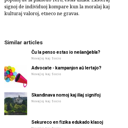
signoj de individuoj kompare kun la moralaj kaj
kulturaj valoroj, etneco ne gravas.
Similar articles
Ĉu la penso estas io neŝanĝebla?
Novaĵoj kaj Socio
Advocate - kampanjon aŭ lertaĵo?
Novaĵoj kaj Socio
Skandinava nomoj kaj iliaj signifoj
Novaĵoj kaj Socio
Sekureco en fizika edukado klasoj