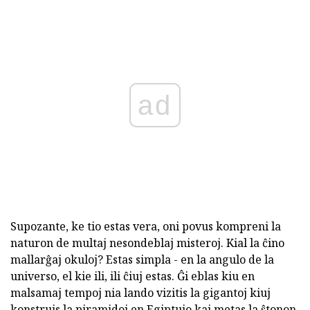
ad
Supozante, ke tio estas vera, oni povus kompreni la
naturon de multaj nesondeblaj misteroj. Kial la ĉino
mallarĝaj okuloj? Estas simpla - en la angulo de la
universo, el kie ili, ili ĉiuj estas. Ĝi eblas kiu en
malsamaj tempoj nia lando vizitis la gigantoj kiuj
konstruis la piramidoj en Egiptujo kaj metas la ŝtonon