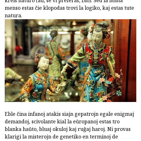
kreis naturo (aŭ, se vi preferas, Dio). Sed la homa
menso estas ĉie klopodas trovi la logiko, kaj estas tute
natura.
Eble ĉina infanoj atakis siajn gepatrojn egale enigmaj
demandoj, scivolante kial la eŭropanoj estas tro
blanka haŭto, bluaj okuloj kaj ruĝaj haroj. Ni provas
klarigi la misterojn de genetiko en terminoj de