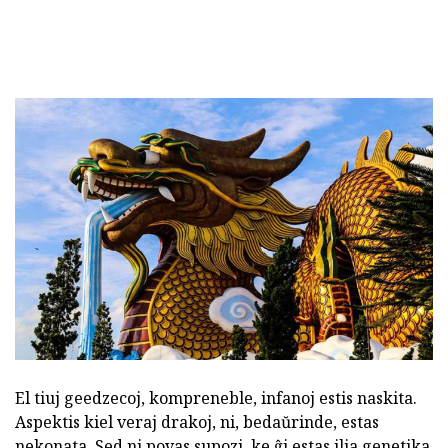
El tiuj geedzecoj, kompreneble, infanoj estis naskita.
Aspektis kiel veraj drakoj, ni, bedaŭrinde, estas
nekonata. Sed ni povas supozi, ke ĝi estas ilia genetika