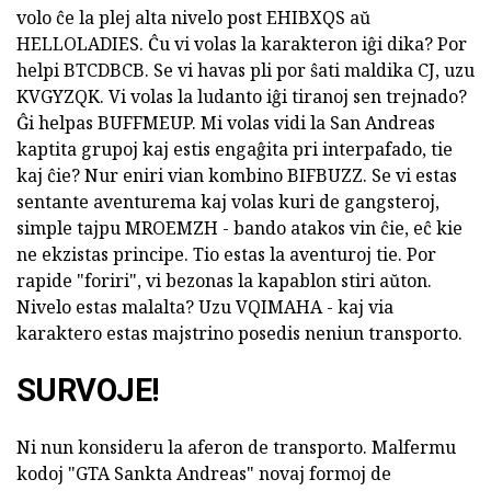
volo ĉe la plej alta nivelo post EHIBXQS aŭ
HELLOLADIES. Ĉu vi volas la karakteron iĝi dika? Por
helpi BTCDBCB. Se vi havas pli por ŝati maldika CJ, uzu
KVGYZQK. Vi volas la ludanto iĝi tiranoj sen trejnado?
Ĝi helpas BUFFMEUP. Mi volas vidi la San Andreas
kaptita grupoj kaj estis engaĝita pri interpafado, tie
kaj ĉie? Nur eniri vian kombino BIFBUZZ. Se vi estas
sentante aventurema kaj volas kuri de gangsteroj,
simple tajpu MROEMZH - bando atakos vin ĉie, eĉ kie
ne ekzistas principe. Tio estas la aventuroj tie. Por
rapide "foriri", vi bezonas la kapablon stiri aŭton.
Nivelo estas malalta? Uzu VQIMAHA - kaj via
karaktero estas majstrino posedis neniun transporto.
SURVOJE!
Ni nun konsideru la aferon de transporto. Malfermu
kodoj "GTA Sankta Andreas" novaj formoj de