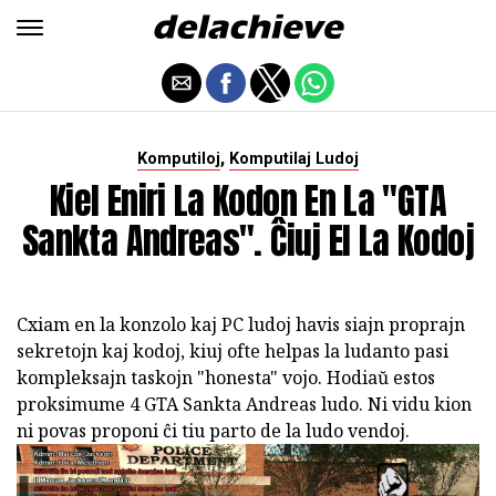
,
Komputiloj
Komputilaj Ludoj
Kiel Eniri La Kodon En La "GTA
Sankta Andreas". Ĉiuj El La Kodoj
Cxiam en la konzolo kaj PC ludoj havis siajn proprajn
sekretojn kaj kodoj, kiuj ofte helpas la ludanto pasi
kompleksajn taskojn "honesta" vojo. Hodiaŭ estos
proksimume 4 GTA Sankta Andreas ludo. Ni vidu kion
ni povas proponi ĉi tiu parto de la ludo vendoj.