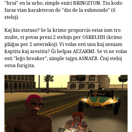
"brui" en la urbo, simple eniri BRINGITON. Tiu kodo
faras vian karakteron de "dio de la submondo" (6
steloj).
Kaj kio statuso? Se la krimo-proporcio estas iom tro
multe, vi povas preni 2 stelojn per OSRBLHH (krimo
pliiĝas per 2 asteriskoj). Vi volas esti unu kaj neniam
kaptita kaj arestita? Ĝi helpas AEZAKMI. Se vi ne volas
esti "leĝo breaker", simple tajpu ASNAEB. Ĉiuj steloj
estos forigita.