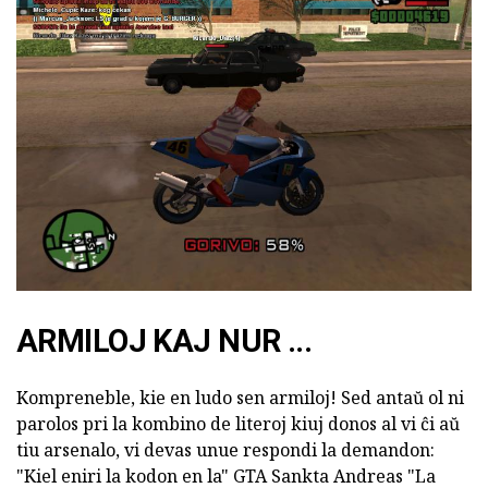
ARMILOJ KAJ NUR ...
Kompreneble, kie en ludo sen armiloj! Sed antaŭ ol ni
parolos pri la kombino de literoj kiuj donos al vi ĉi aŭ
tiu arsenalo, vi devas unue respondi la demandon:
"Kiel eniri la kodon en la" GTA Sankta Andreas "La