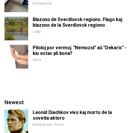
Komputiloj
Blazono de Sverdlovsk regiono. Flago kaj
blazono de la Sverdlovsk regiono
Leĝo
Piloloj por vermoj. "Nemozol" aŭ "Dekaris" -
kiu estas pli bona?
Sano
Newest
Leonid Diachkov vivo kaj morto de la
sovetia aktoro
Novaĵoj kaj Socio