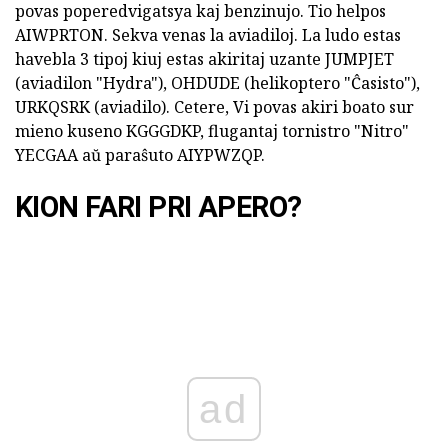
povas poperedvigatsya kaj benzinujo. Tio helpos
AIWPRTON. Sekva venas la aviadiloj. La ludo estas
havebla 3 tipoj kiuj estas akiritaj uzante JUMPJET
(aviadilon "Hydra"), OHDUDE (helikoptero "Ĉasisto"),
URKQSRK (aviadilo). Cetere, Vi povas akiri boato sur
mieno kuseno KGGGDKP, flugantaj tornistro "Nitro"
YECGAA aŭ paraŝuto AIYPWZQP.
KION FARI PRI APERO?
ad