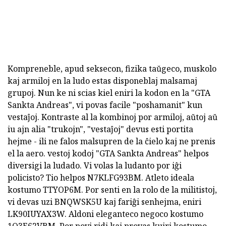
Kompreneble, apud seksecon, fizika taŭgeco, muskolo
kaj armiloj en la ludo estas disponeblaj malsamaj
grupoj. Nun ke ni scias kiel eniri la kodon en la "GTA
Sankta Andreas", vi povas facile "poshamanit" kun
vestaĵoj. Kontraste al la kombinoj por armiloj, aŭtoj aŭ
iu ajn alia "trukojn", "vestaĵoj" devus esti portita
hejme - ili ne falos malsupren de la ĉielo kaj ne prenis
el la aero. vestoj kodoj "GTA Sankta Andreas" helpos
diversigi la ludado. Vi volas la ludanto por iĝi
policisto? Tio helpos N7KLFG93BM. Atleto ideala
kostumo TTYOP6M. Por senti en la rolo de la militistoj,
vi devas uzi BNQWSK5U kaj fariĝi senhejma, eniri
LK90IUYAX3W. Aldoni eleganteco negoco kostumo
1Q3E62VBM. Por povi ridi kaj provas kuiri kostumo