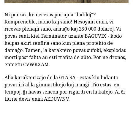
Ni pensas, ke necesas por ajna "ludiloj"?
Kompreneble, mono kaj sano! Hesoyam eniri, vi
ricevas plenajn sano, armaĵo kaj 250 000 dolaroj. Vi
povas senti kiel Terminator uzante BAGUVIX - kodo
helpas akiri senfina sano kun plena protekto de
damaĝo. Tamen, la karaktero povas sufoki, eksplodas
morti post falita aŭ esti trafita de aŭto. Por ne dronos,
enmetu CVWKXAM.
Alia karakterizaĵo de la GTA SA - estas kiu ludanto
povas iri al la gimnastikejo kaj manĝi. Tio estas, en
tempoj, ĝi havas sencon por rigardi en la kafejo. Al ĉi
tiu ne devis eniri AEDUWNV.