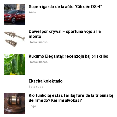
Superrigardo de la aŭto "Citroën DS-4"
Aŭtoj
Dowel por drywall - oportuna vojo al la
monto
Homeliness
Kukumo Elegantaj: recenzojn kaj priskribo
Homeliness
Ekscita kolektado
Ŝatokupo
Kio funkcioj estas faritaj fare de la tribunaloj
de rimedo? Kiel mi alvokas?
Leĝo