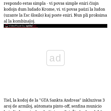
respondo estas simpla - vi povas simple eniri ĉiujn
kodojn dum ludado Krome, vi. vi povas paŭzi la ludon
(uzante la Esc ŝlosilo) kaj poste eniri. Nun pli proksima
al la kombinaĵoj.
ad
Tiel, la kodoj de la "GTA Sankta Andreas" inkluzivas 3
aroj de armiloj, aŭtomata pinto-off, senfina municio