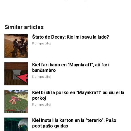
Similar articles
Ŝtato de Decay: Kiel mi savu la ludo?
Komputiloj
Kiel fari bano en "Maynkraft", aŭ fari
banĉambro
Komputiloj
Kiel bridi la porko en "Maynkraft" aŭ ĉiu el la
porkoj
Komputiloj
Kiel instali la karton en la "terario". Paŝo
post paŝo gvidas