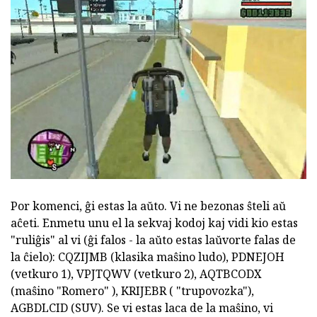
Por komenci, ĝi estas la aŭto. Vi ne bezonas ŝteli aŭ
aĉeti. Enmetu unu el la sekvaj kodoj kaj vidi kio estas
"ruliĝis" al vi (ĝi falos - la aŭto estas laŭvorte falas de
la ĉielo): CQZIJMB (klasika maŝino ludo), PDNEJOH
(vetkuro 1), VPJTQWV (vetkuro 2), AQTBCODX
(maŝino "Romero" ), KRIJEBR ( "trupovozka"),
AGBDLCID (SUV). Se vi estas laca de la maŝino, vi