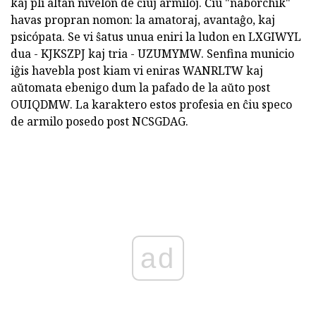
kaj pli altan nivelon de ĉiuj armiloj. Ĉiu "naborchik"
havas propran nomon: la amatoraj, avantaĝo, kaj
psicópata. Se vi ŝatus unua eniri la ludon en LXGIWYL
dua - KJKSZPJ kaj tria - UZUMYMW. Senfina municio
iĝis havebla post kiam vi eniras WANRLTW kaj
aŭtomata ebenigo dum la pafado de la aŭto post
OUIQDMW. La karaktero estos profesia en ĉiu speco
de armilo posedo post NCSGDAG.
ad