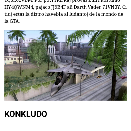
HY4QWNM4, pajaco JJ9B4F aŭ Darth Vader 71VN3Y. Ĉi
tiuj estas la distro havebla al ludantoj de la mondo de
la GTA.
KONKLUDO