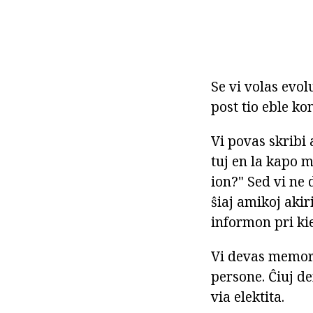
Se vi volas evol
post tio eble k
Vi povas skribi a
tuj en la kapo m
ion?" Sed vi ne 
ŝiaj amikoj akiri
informon pri kie
Vi devas memori,
persone. Ĉiuj de
via elektita.