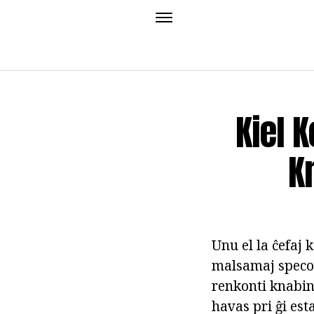
Kiel 
K
Unu el la ĉefa
malsamaj specoj
renkonti knabino
havas pri ĝi est