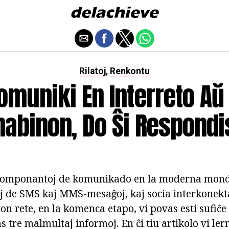
Rilatoj
Renkontu
,
Komuniki En Interreto Aŭ 
nabinon, Do Ŝi Respondi
j komponantoj de komunikado en la moderna mond
 de SMS kaj MMS-mesaĝoj, kaj socia interkonekta
n rete, en la komenca etapo, vi povas esti sufiĉe 
as tre malmultaj informoj. En ĉi tiu artikolo vi lern