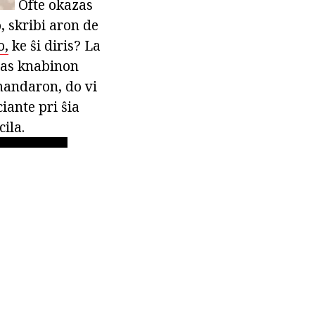
Ofte okazas
o, skribi aron de
o,
ke ŝi diris? La
rĉas knabinon
mandaron, do vi
iante pri ŝia
ila.