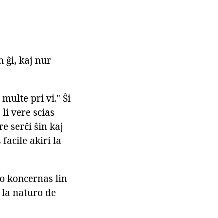
n ĝi, kaj nur
 multe pri vi." Ŝi
li vere scias
e serĉi ŝin kaj
facile akiri la
io koncernas lin
 la naturo de