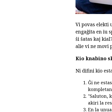
Vi povas elekti 
engaĝita en iu s
ŝi ŝatas kaj kia
alie vi ne movi 
Kio knabino sk
Ni difini kio es
Ĝi ne esta
kompletan 
"Saluton, k
akiri la re
En la unua