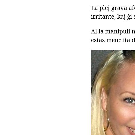
La plej grava af
irritante, kaj ĝ
Al la manipuli 
estas menciita d