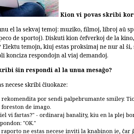
Kion vi povas skribi ko
unu el la sekvaj temoj: muziko, filmoj, libroj aŭ spo
peco de sportoj). Diskuti kion ĉefverkoj de la kino
l? Elektu temojn, kiuj estas proksimaj ne nur al ŝi,
pli konciza respondojn al viaj demandoj.
ribi ŝin respondi al la unua mesaĝo?
tas necese skribi ĉiuokaze:
s rekomendita por sendi palpebrumante smiley. Ti
foreston de imago.
iel vi fartas?" - ordinaraj banality, kiu en la plej 
spondon: "OK."
 raporto ne estas necese inviti la knabinon ie, ĉar