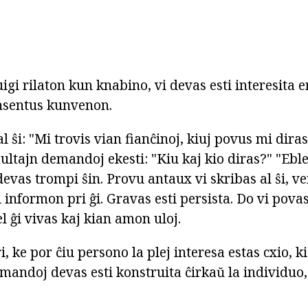
uigi rilaton kun knabino, vi devas esti interesita e
onsentus kunvenon.
l ŝi: "Mi trovis vian fianĉinoj, kiuj povus mi diras
ultajn demandoj ekesti: "Kiu kaj kio diras?" "Eble 
devas trompi ŝin. Provu antaux vi skribas al ŝi, ver
 informon pri ĝi. Gravas esti persista. Do vi povas 
l ĝi vivas kaj kian amon uloj.
 ke por ĉiu persono la plej interesa estas cxio, k
mandoj devas esti konstruita ĉirkaŭ la individuo,