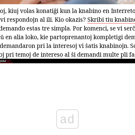
uloj, kiuj volas konatiĝi kun la knabino en Interret
vi respondojn al ili. Kio okazis?
Skribi tiu knabin
 demando estas tre simpla. Por komenci, se vi se
aŭ en alia loko, kie partoprenantoj kompletigi de
 demandaron pri la interesoj vi ŝatis knabinojn. Sc
 pri temoj de intereso al ŝi demandi multe pli fac
ad