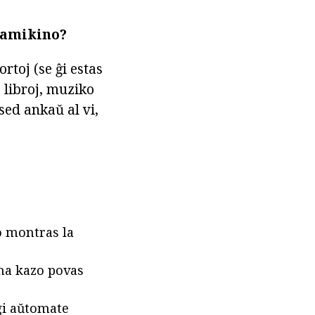
ramikino?
rtoj (se ĝi estas
, libroj, muziko
 sed ankaŭ al vi,
o montras la
bona kazo povas
 ĝi aŭtomate