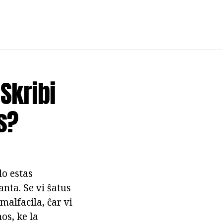
Skribi
s?
o estas
nta. Se vi ŝatus
malfacila, ĉar vi
os, ke la