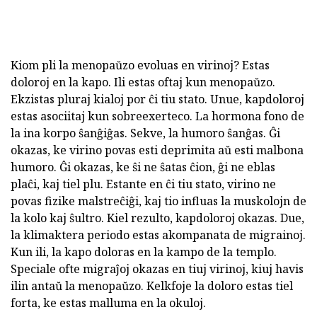
Kiom pli la menopaŭzo evoluas en virinoj? Estas
doloroj en la kapo. Ili estas oftaj kun menopaŭzo.
Ekzistas pluraj kialoj por ĉi tiu stato. Unue, kapdoloroj
estas asociitaj kun sobreexerteco. La hormona fono de
la ina korpo ŝanĝiĝas. Sekve, la humoro ŝanĝas. Ĝi
okazas, ke virino povas esti deprimita aŭ esti malbona
humoro. Ĝi okazas, ke ŝi ne ŝatas ĉion, ĝi ne eblas
plaĉi, kaj tiel plu. Estante en ĉi tiu stato, virino ne
povas fizike malstreĉiĝi, kaj tio influas la muskolojn de
la kolo kaj ŝultro. Kiel rezulto, kapdoloroj okazas. Due,
la klimaktera periodo estas akompanata de migrainoj.
Kun ili, la kapo doloras en la kampo de la templo.
Speciale ofte migraĵoj okazas en tiuj virinoj, kiuj havis
ilin antaŭ la menopaŭzo. Kelkfoje la doloro estas tiel
forta, ke estas malluma en la okuloj.