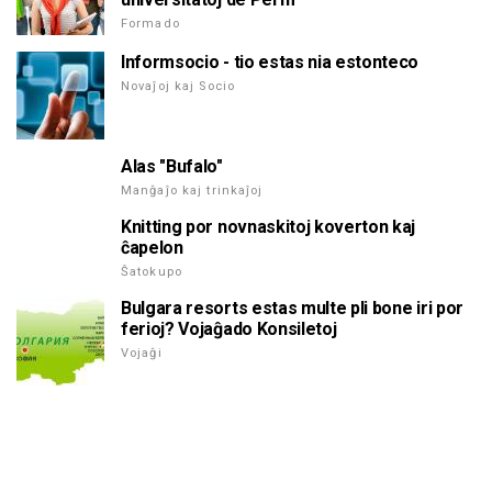
Formado
Informsocio - tio estas nia estonteco
Novaĵoj kaj Socio
Alas "Bufalo"
Manĝaĵo kaj trinkaĵoj
Knitting por novnaskitoj koverton kaj
ĉapelon
Ŝatokupo
Bulgara resorts estas multe pli bone iri por
ferioj? Vojaĝado Konsiletoj
Vojaĝi