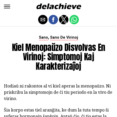
,
Sano
Sano De Virinoj
Kiel Menopaŭzo Disvolvas En
Virinoj: Simptomoj Kaj
Karakterizaĵoj
Hodiaŭ ni rakontos al vi kiel aperas la menopaŭzo. Ni
priskribu la simptomojn de ĉi tiu periodo en la vivo de
virino.
Ŝia korpo estas tiel aranĝita, ke dum la tuta tempo ŝi
suferas hormonajn ŝanĝojn. Antaŭ ĉio, ĉi tio estas la