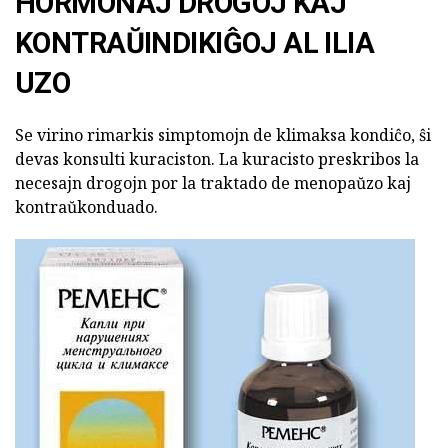
HORMONAJ DROGOJ KAJ
KONTRAŬINDIKIĜOJ AL ILIA
UZO
Se virino rimarkis simptomojn de klimaksa kondiĉo, ŝi
devas konsulti kuraciston. La kuracisto preskribos la
necesajn drogojn por la traktado de menopaŭzo kaj
kontraŭkonduado.