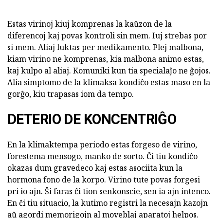
Estas virinoj kiuj komprenas la kaŭzon de la
diferencoj kaj povas kontroli sin mem. Iuj strebas por
si mem. Aliaj luktas per medikamento. Plej malbona,
kiam virino ne komprenas, kia malbona animo estas,
kaj kulpo al aliaj. Komuniki kun tia specialaĵo ne ĝojos.
Alia simptomo de la klimaksa kondiĉo estas maso en la
gorĝo, kiu trapasas iom da tempo.
DETERIO DE KONCENTRIĜO
En la klimaktempa periodo estas forgeso de virino,
forestema mensogo, manko de sorto. Ĉi tiu kondiĉo
okazas dum gravedeco kaj estas asociita kun la
hormona fono de la korpo. Virino tute povas forgesi
pri io ajn. Ŝi faras ĉi tion senkonscie, sen ia ajn intenco.
En ĉi tiu situacio, la kutimo registri la necesajn kazojn
aŭ agordi memorigojn al moveblaj aparatoj helpos.