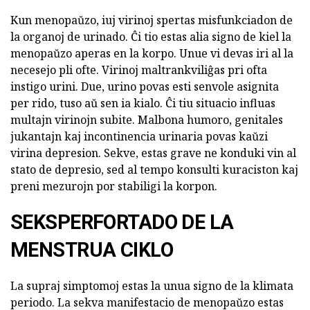
Kun menopaŭzo, iuj virinoj spertas misfunkciadon de
la organoj de urinado. Ĉi tio estas alia signo de kiel la
menopaŭzo aperas en la korpo. Unue vi devas iri al la
necesejo pli ofte. Virinoj maltrankviliĝas pri ofta
instigo urini. Due, urino povas esti senvole asignita
per rido, tuso aŭ sen ia kialo. Ĉi tiu situacio influas
multajn virinojn subite. Malbona humoro, genitales
jukantajn kaj incontinencia urinaria povas kaŭzi
virina depresion. Sekve, estas grave ne konduki vin al
stato de depresio, sed al tempo konsulti kuraciston kaj
preni mezurojn por stabiligi la korpon.
SEKSPERFORTADO DE LA
MENSTRUA CIKLO
La supraj simptomoj estas la unua signo de la klimata
periodo. La sekva manifestacio de menopaŭzo estas