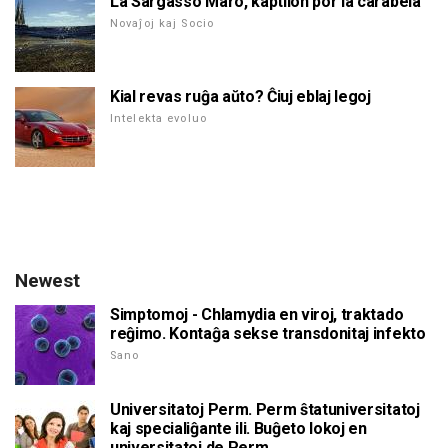
La Sargasso Maro, kaptilon por la carabela
Novaĵoj kaj Socio
Kial revas ruĝa aŭto? Ĉiuj eblaj legoj
Intelekta evoluo
Newest
Simptomoj - Chlamydia en viroj, traktado
reĝimo. Kontaĝa sekse transdonitaj infekto
Sano
Universitatoj Perm. Perm ŝtatuniversitatoj
kaj specialiĝante ili. Buĝeto lokoj en
universitatoj de Perm