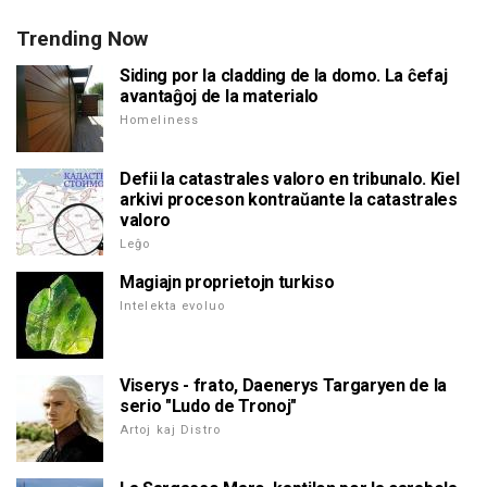
Trending Now
Siding por la cladding de la domo. La ĉefaj
avantaĝoj de la materialo
Homeliness
Defii la catastrales valoro en tribunalo. Kiel
arkivi proceson kontraŭante la catastrales
valoro
Leĝo
Magiajn proprietojn turkiso
Intelekta evoluo
Viserys - frato, Daenerys Targaryen de la
serio "Ludo de Tronoj"
Artoj kaj Distro