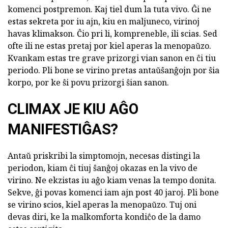
komenci postpremon. Kaj tiel dum la tuta vivo. Ĝi ne
estas sekreta por iu ajn, kiu en maljuneco, virinoj
havas klimakson. Ĉio pri li, kompreneble, ili scias. Sed
ofte ili ne estas pretaj por kiel aperas la menopaŭzo.
Kvankam estas tre grave prizorgi vian sanon en ĉi tiu
periodo. Pli bone se virino pretas antaŭŝanĝojn por ŝia
korpo, por ke ŝi povu prizorgi ŝian sanon.
CLIMAX JE KIU AĜO
MANIFESTIĜAS?
Antaŭ priskribi la simptomojn, necesas distingi la
periodon, kiam ĉi tiuj ŝanĝoj okazas en la vivo de
virino. Ne ekzistas iu aĝo kiam venas la tempo donita.
Sekve, ĝi povas komenci iam ajn post 40 jaroj. Pli bone
se virino scios, kiel aperas la menopaŭzo. Tuj oni
devas diri, ke la malkomforta kondiĉo de la damo