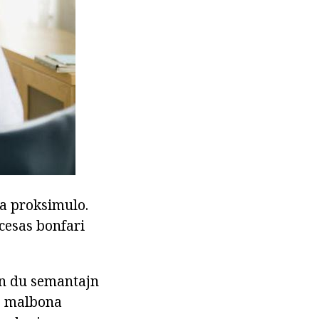
ia proksimulo.
ecesas bonfari
en du semantajn
re malbona