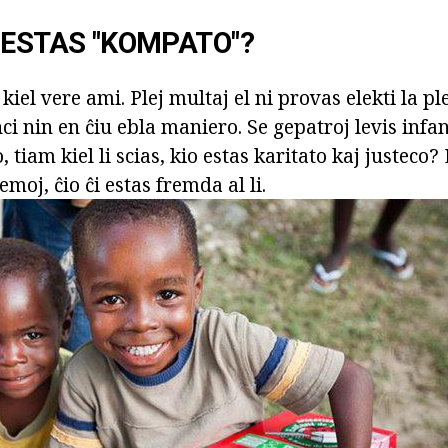
 ESTAS "KOMPATO"?
kiel vere ami. Plej multaj el ni provas elekti la p
 nin en ĉiu ebla maniero. Se gepatroj levis infa
, tiam kiel li scias, kio estas karitato kaj justeco?
emoj, ĉio ĉi estas fremda al li.