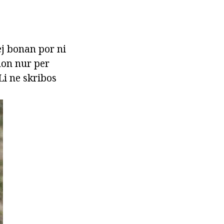
lej bonan por ni
non nur per
 Li ne skribos