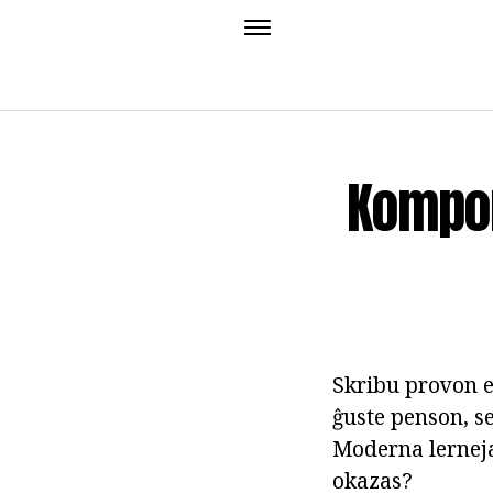
Kompon
Skribu provon en
ĝuste penson, se
Moderna lernejan
okazas?