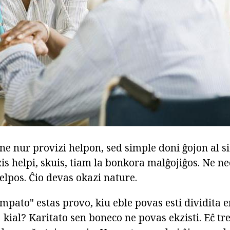
 ne nur provizi helpon, sed simple doni ĝojon al s
is helpi, skuis, tiam la bonkora malĝojiĝos. Ne n
helpos. Ĉio devas okazi nature.
mpato" estas provo, kiu eble povas esti dividita 
j kial? Karitato sen boneco ne povas ekzisti. Eĉ t