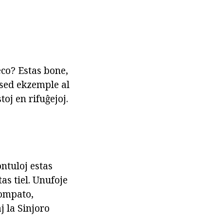
eco? Estas bone,
, sed ekzemple al
toj en rifuĝejoj.
ontuloj estas
tas tiel. Unufoje
kompato,
 la Sinjoro