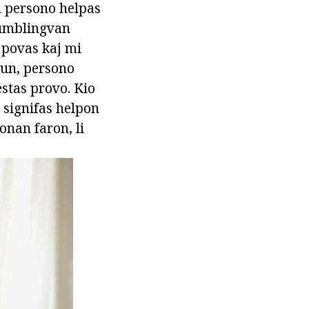
nu persono helpas
stumblingvan
ŭ povas kaj mi
 nun, persono
estas provo. Kio
e signifas helpon
onan faron, li