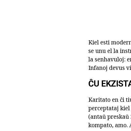
Kiel esti modern
se unu el la ins
la senhavuloj: en
Infanoj devus vi
ĈU EKZIST
Karitato en ĉi t
perceptataj kiel 
(antaŭ preskaŭ 
kompato, amo. A