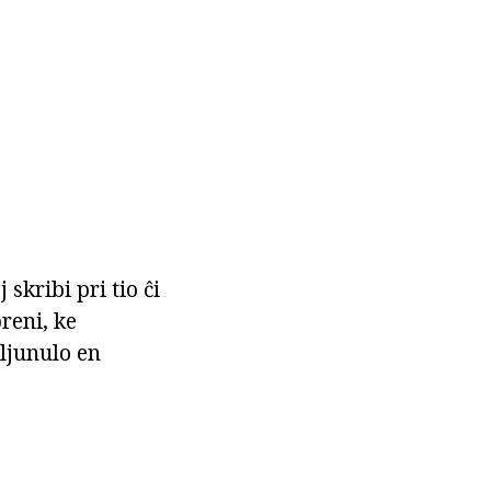
skribi pri tio ĉi
reni, ke
aljunulo en