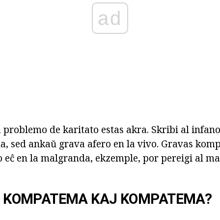
ad
 problemo de karitato estas akra. Skribi al infanoj 
la, sed ankaŭ grava afero en la vivo. Gravas komp
to eĉ en la malgranda, ekzemple, por pereigi al m
ĜI KOMPATEMA KAJ KOMPATEMA?