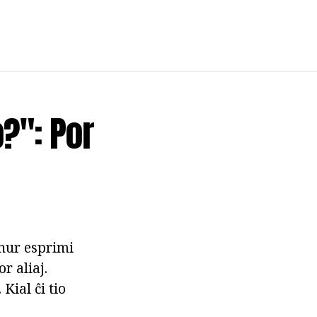
?": Por
 nur esprimi
r aliaj.
Kial ĉi tio