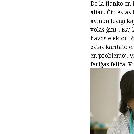
De la flanko en 
alian. Ĉiu estas
avinon leviĝi ka
volas ĝin!". Kaj
havos elekton: ĉ
estas karitato e
en problemoj. V
fariĝas feliĉa. V