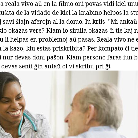
la reala vivo aŭ en la filmo oni povas vidi kiel u
 tuŝita de la vidado de kiel la knabino helpos la 
j savi ŝiajn aferojn al la domo. Iu kriis: "Mi anka
 kio okazas vere? Kiam io simila okazas ĉi tie kaj
u li helpas en problemoj aŭ pasas. Reala vivo ne 
n la kazo, kiu estas priskribita? Per kompato ĉi ti
i nur devas doni paŝon. Kiam persono faras iun b
i devas senti ĝin antaŭ ol vi skribu pri ĝi.