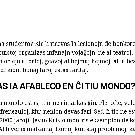
a studento? Kie li ricevos la lecionojn de bonkor
truistoj organizas infanajn vojaĝojn, ne al teatroj
 orfejo al orfoj, geavoj al hejmaj hejmoj, al la bes
di kiom bonaj faroj estas faritaj.
AS IA AFABLECO EN ĈI TIU MONDO?
iu mondo estas, nur ne rimarkas ĝin. Plej ofte, vol
frenezuloj, kiuj nenion devas fari. Sed ĉi tio ne es
2000 jaroj), Jesuo Kristo montris ekzemplon de 
l li venis malsamaj homoj kun siaj problemoj, kaj