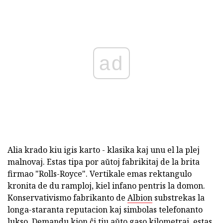
ad
Alia krado kiu igis karto - klasika kaj unu el la plej
malnovaj. Estas tipa por aŭtoj fabrikitaj de la brita
firmao "Rolls-Royce". Vertikale emas rektangulo
kronita de du ramploj, kiel infano pentris la domon.
Konservativismo fabrikanto de
Albion
substrekas la
longa-staranta reputacion kaj simbolas telefonanto
lukso. Demandu kion ĉi tiu aŭto gaso kilometraj, estas