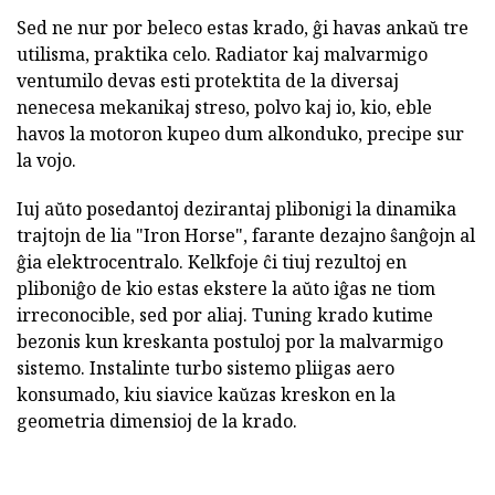
Sed ne nur por beleco estas krado, ĝi havas ankaŭ tre
utilisma, praktika celo. Radiator kaj malvarmigo
ventumilo devas esti protektita de la diversaj
nenecesa mekanikaj streso, polvo kaj io, kio, eble
havos la motoron kupeo dum alkonduko, precipe sur
la vojo.
Iuj aŭto posedantoj dezirantaj plibonigi la dinamika
trajtojn de lia "Iron Horse", farante dezajno ŝanĝojn al
ĝia elektrocentralo. Kelkfoje ĉi tiuj rezultoj en
pliboniĝo de kio estas ekstere la aŭto iĝas ne tiom
irreconocible, sed por aliaj. Tuning krado kutime
bezonis kun kreskanta postuloj por la malvarmigo
sistemo. Instalinte turbo sistemo pliigas aero
konsumado, kiu siavice kaŭzas kreskon en la
geometria dimensioj de la krado.