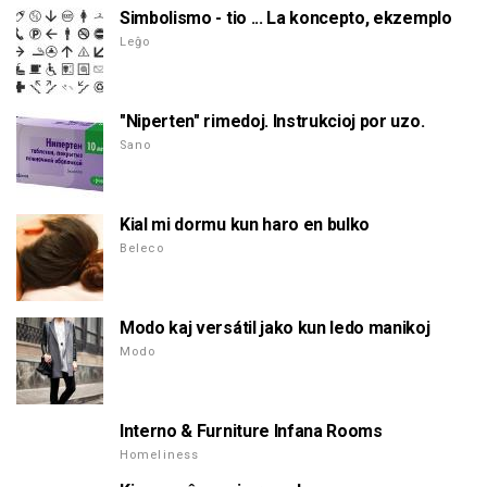
Simbolismo - tio ... La koncepto, ekzemplo
Leĝo
"Niperten" rimedoj. Instrukcioj por uzo.
Sano
Kial mi dormu kun haro en bulko
Beleco
Modo kaj versátil jako kun ledo manikoj
Modo
Interno & Furniture Infana Rooms
Homeliness