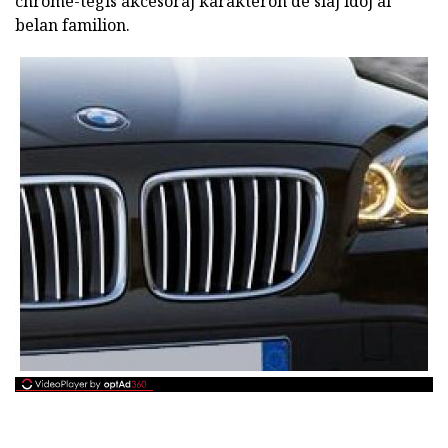
chrome-tegis akcesoraj karakteron de siaj idoj al
belan familion.