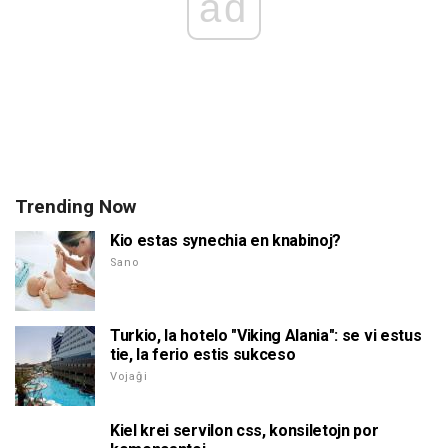
ad
Trending Now
Kio estas synechia en knabinoj?
Sano
Turkio, la hotelo "Viking Alania": se vi estus
tie, la ferio estis sukceso
Vojaĝi
Kiel krei servilon css, konsiletojn por