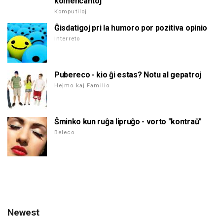
komencantoj
Komputiloj
Ĝisdatigoj pri la humoro por pozitiva opinio
Interreto
Pubereco - kio ĝi estas? Notu al gepatroj
Hejmo kaj Familio
Ŝminko kun ruĝa lipruĝo - vorto "kontraŭ"
Beleco
Newest