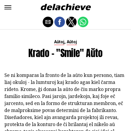
,
Aŭtoj
Aŭtoj
Krado - "Smile" Aŭto
Se ni komparas la fronto de la aŭto kun persono, tiam
liaj okuloj - la lumturoj kaj krado agas kiel ĉarma
rideto. Krome, ĝi donas la aŭto de ĉiu marko propra
familio simileco. Pasi jarojn, jardekojn, kaj foje eĉ
jarcento, sed en la formo de strukturan membron, eĉ
de malproksime povas determini de la fabrikanto.
Diseñadores, kiel ajn avangarda projektoj ili revas,
protekta de la konturo de ĉi brilantaj el nikelo aŭ