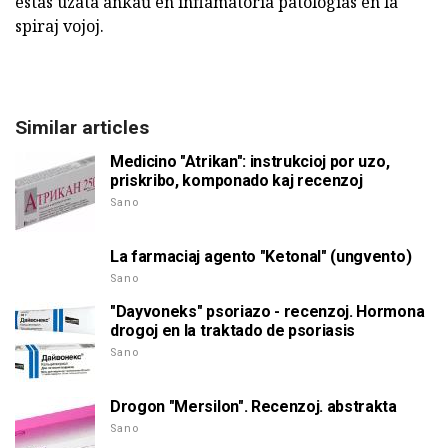
estas uzata ankaŭ en inflamatoria patologías en la
spiraj vojoj.
Similar articles
Medicino "Atrikan": instrukcioj por uzo,
priskribo, komponado kaj recenzoj
Sano
La farmaciaj agento "Ketonal" (ungvento)
Sano
"Dayvoneks" psoriazo - recenzoj. Hormona
drogoj en la traktado de psoriasis
Sano
Drogon "Mersilon". Recenzoj. abstrakta
Sano