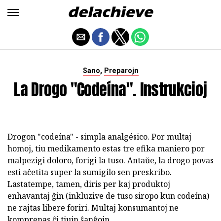
,
Sano
Preparojn
La Drogo "codeína". Instrukcioj
Drogon "codeína" - simpla analgésico. Por multaj
homoj, tiu medikamento estas tre efika maniero por
malpezigi doloro, forigi la tuso. Antaŭe, la drogo povas
esti aĉetita super la sumigilo sen preskribo.
Lastatempe, tamen, diris per kaj produktoj
enhavantaj ĝin (inkluzive de tuso siropo kun codeína)
ne rajtas libere foriri. Multaj konsumantoj ne
komprenas ĉi tiujn ŝanĝojn.