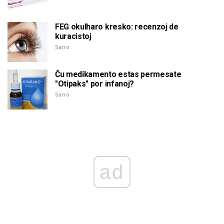
FEG okulharo kresko: recenzoj de
kuracistoj
Sano
Ĉu medikamento estas permesate
"Otipaks" por infanoj?
Sano
ad