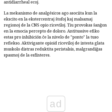
antidiarrheal ecoj.
La mekanismo de analgésicos ago asociita kun la
ekscito en la ekstercentraj ŝtofoj kaj malsamaj
regionoj de la CNS opio riceviloj. Tiu provokas ŝanĝon
en la emocia percepto de doloro. Antitussive efiko
estas pro inhibición ĉe la nivelo de "ponto" la tuso
reflekso. Aktivigante opioid riceviloj de intesta glata
muskolo distras reduktita peristalsis, malgrandiĝas
spasmoj de la esfínteres.
ad