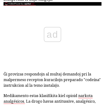
ad
Ĝi provizas respondojn al multaj demandoj pri la
malpermeso recepton kuracilojn preparado "codeína"
instrukcion al la temo instalaĵo.
Medikamento estas klasifikita kiel opioid
narkota
analgésicos.
La drogo havas antitussive, analgésico,