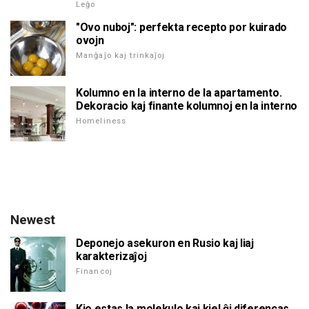
Leĝo
"Ovo nuboj": perfekta recepto por kuirado
ovojn
Manĝaĵo kaj trinkaĵoj
Kolumno en la interno de la apartamento.
Dekoracio kaj finante kolumnoj en la interno
Homeliness
Newest
Deponejo asekuron en Rusio kaj liaj
karakterizaĵoj
Financoj
Kio estas la molekulo kaj kiel ĝi diferencas