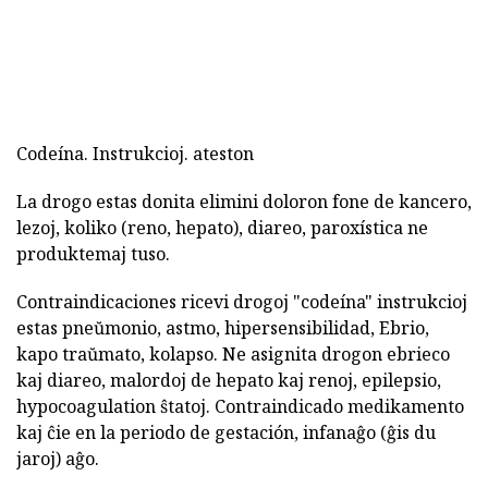
Codeína. Instrukcioj. ateston
La drogo estas donita elimini doloron fone de kancero,
lezoj, koliko (reno, hepato), diareo, paroxística ne
produktemaj tuso.
Contraindicaciones ricevi drogoj "codeína" instrukcioj
estas pneŭmonio, astmo, hipersensibilidad, Ebrio,
kapo traŭmato, kolapso. Ne asignita drogon ebrieco
kaj diareo, malordoj de hepato kaj renoj, epilepsio,
hypocoagulation ŝtatoj. Contraindicado medikamento
kaj ĉie en la periodo de gestación, infanaĝo (ĝis du
jaroj) aĝo.