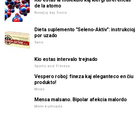
de la atomo
Novaĵoj kaj Socio
Dieta suplemento "Seleno-Aktiv": instrukcioj
por uzado
Sano
Kio estas intervalo trejnado
Sports and Fitness
Vespero roboj: fineza kaj eleganteco en ĉiu
produkto!
Modo
Mensa malsano. Bipolar afekcia malordo
Mem-kultivado