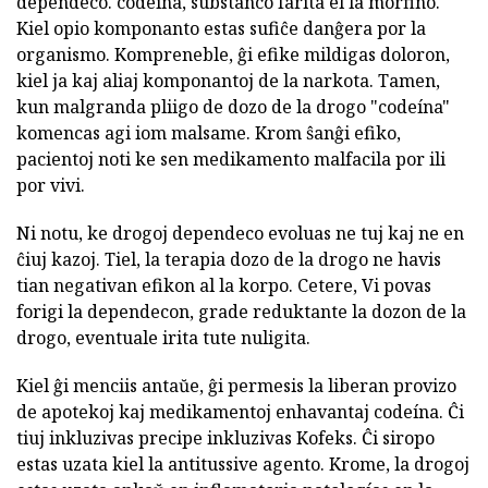
dependeco. codeína, substanco farita el la morfino.
Kiel opio komponanto estas sufiĉe danĝera por la
organismo. Kompreneble, ĝi efike mildigas doloron,
kiel ja kaj aliaj komponantoj de la narkota. Tamen,
kun malgranda pliigo de dozo de la drogo "codeína"
komencas agi iom malsame. Krom ŝanĝi efiko,
pacientoj noti ke sen medikamento malfacila por ili
por vivi.
Ni notu, ke drogoj dependeco evoluas ne tuj kaj ne en
ĉiuj kazoj. Tiel, la terapia dozo de la drogo ne havis
tian negativan efikon al la korpo. Cetere, Vi povas
forigi la dependecon, grade reduktante la dozon de la
drogo, eventuale irita tute nuligita.
Kiel ĝi menciis antaŭe, ĝi permesis la liberan provizo
de apotekoj kaj medikamentoj enhavantaj codeína. Ĉi
tiuj inkluzivas precipe inkluzivas Kofeks. Ĉi siropo
estas uzata kiel la antitussive agento. Krome, la drogoj