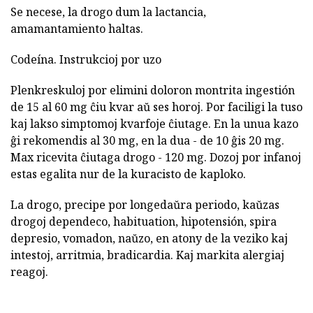
Se necese, la drogo dum la lactancia,
amamantamiento haltas.
Codeína. Instrukcioj por uzo
Plenkreskuloj por elimini doloron montrita ingestión
de 15 al 60 mg ĉiu kvar aŭ ses horoj. Por faciligi la tuso
kaj lakso simptomoj kvarfoje ĉiutage. En la unua kazo
ĝi rekomendis al 30 mg, en la dua - de 10 ĝis 20 mg.
Max ricevita ĉiutaga drogo - 120 mg. Dozoj por infanoj
estas egalita nur de la kuracisto de kaploko.
La drogo, precipe por longedaŭra periodo, kaŭzas
drogoj dependeco, habituation, hipotensión, spira
depresio, vomadon, naŭzo, en atony de la veziko kaj
intestoj, arritmia, bradicardia. Kaj markita alergiaj
reagoj.