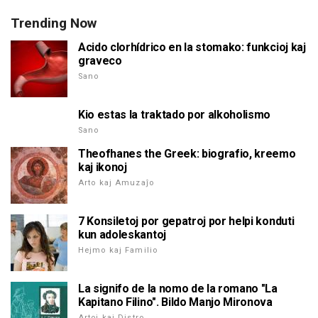
Trending Now
Acido clorhídrico en la stomako: funkcioj kaj
graveco
Sano
Kio estas la traktado por alkoholismo
Sano
Theofhanes the Greek: biografio, kreemo
kaj ikonoj
Arto kaj Amuzaĵo
7 Konsiletoj por gepatroj por helpi konduti
kun adoleskantoj
Hejmo kaj Familio
La signifo de la nomo de la romano "La
Kapitano Filino". Bildo Manjo Mironova
Artoj kaj Distro