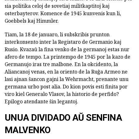
sia politika celoj de sovetiaj militkaptitoj kaj
osterbayterov. Komence de 1945 kunvenis kun li,
Goebbels kaj Himmler.
Tiam, la 18 de januaro, li subskribis prunton
interkonsento inter la Registaro de Germanio kaj
Rusio. Kvazaŭ la fina venko de la germanoj estas nur
afero de tempo. La printempo de 1945 por la kazo de
Germanujo iras tre malbone. En la okcidento, la
Aliancanoj venas, en la oriento de la Ruĝa Armeo ne
lasi ajnan ŝancon gajni la Wehrmacht, prenante unu
germana urbo post alia. Do kion povis esti finita por
viro kiel Generalo Vlasov, la historio de perfido?
Epilogo atendante ŝin legantoj.
UNUA DIVIDADO AŬ SENFINA
MALVENKO