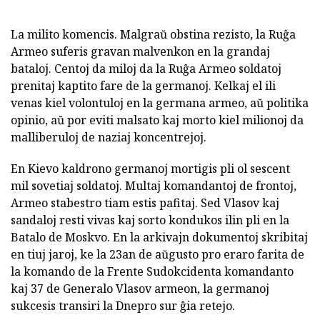
La milito komencis. Malgraŭ obstina rezisto, la Ruĝa
Armeo suferis gravan malvenkon en la grandaj
bataloj. Centoj da miloj da la Ruĝa Armeo soldatoj
prenitaj kaptito fare de la germanoj. Kelkaj el ili
venas kiel volontuloj en la germana armeo, aŭ politika
opinio, aŭ por eviti malsato kaj morto kiel milionoj da
malliberuloj de naziaj koncentrejoj.
En Kievo kaldrono germanoj mortigis pli ol sescent
mil sovetiaj soldatoj. Multaj komandantoj de frontoj,
Armeo stabestro tiam estis pafitaj. Sed Vlasov kaj
sandaloj resti vivas kaj sorto kondukos ilin pli en la
Batalo de Moskvo. En la arkivajn dokumentoj skribitaj
en tiuj jaroj, ke la 23an de aŭgusto pro eraro farita de
la komando de la Frente Sudokcidenta komandanto
kaj 37 de Generalo Vlasov armeon, la germanoj
sukcesis transiri la Dnepro sur ĝia retejo.