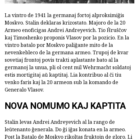
La vintro de 1941 la germanaj fortoj alproksimiĝis
Moskvo. Stalin deklaras krizostato. Majoro de la 20
Armeo enoficigas Andrei Andreyevich. Tio Ĥruŝĉov
kaj Timoshenko proponis Vlasov por la pozicio. En la
vintro batalo por Moskvo paliĝante mito de la
nevenkebleco de la germana armeo. Trupoj de kvar
sovetiaj frontoj povis trakti aplastante bato al la
germanoj la unua, pli ol cent mil Wehrmacht soldatoj
estis mortigitaj aŭ kaptitaj. Lia kontribuo al ĉi tiu
venko faris kaj la 20 armeon sub la komando de
Generalo Vlasov.
NOVA NOMUMO KAJ KAPTITA
Stalin levas Andrei Andreyevich al la rango de
leŭtenanto ĝenerala. Do ĝi iĝas konata en la armeo.
Post la Batalo de Moskvo rikoltas fruktojn de gloro. Li