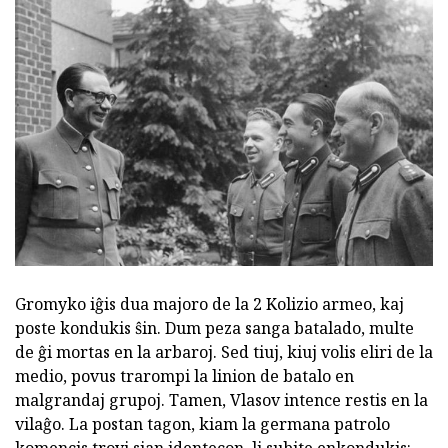
Gromyko iĝis dua majoro de la 2 Kolizio armeo, kaj
poste kondukis ŝin. Dum peza sanga batalado, multe
de ĝi mortas en la arbaroj. Sed tiuj, kiuj volis eliri de la
medio, povus trarompi la linion de batalo en
malgrandaj grupoj. Tamen, Vlasov intence restis en la
vilaĝo. La postan tagon, kiam la germana patrolo
komencis trovi sian identecon, li subite enkondukis: