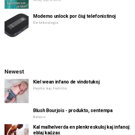
Modemo unlock por ĉiuj telefonistinoj
De teknologio
Newest
Kiel wean infano de vindotukoj
Hejmo kaj Familio
Blush Bourjois - produkto, sentempa
Beleco
Kal malhelverda en plenkreskuloj kaj infanoj:
eblaj kaŭzas