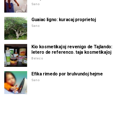
Sano
Guaiac ligno: kuracaj proprietoj
Sano
Kio kosmetikaĵoj revenigo de Tajlando:
letero de referenco. taja kosmetikaĵoj
Beleco
Efika rimedo por brulvundoj hejme
Sano