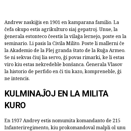
Andrew naskiĝis en 1901 en kamparana familio. La
ĉefa okupo estis agrikulturo siaj gepatroj. Unue, la
ĝenerala estonteco ĉeestis la vilaĝa lernejo, poste en la
seminario. Li pasis la Civila Milito. Poste li mallerni ĉe
la Akademio de la Plej granda ŝtato de la Ruĝa Armeo.
Se ni sekvas ĉiuj lia servo, ĝi povas rimarki, ke li estas
viro kiu estas nekredeble bonŝanca. Ĝenerala Vlasov
la historio de perfido en ĉi tiu kazo, kompreneble, ĝi
ne intencis.
KULMINAĴOJ EN LA MILITA
KURO
En 1937 Andrey estis nomumita komandanto de 215
Infanteriregimento, kiu prokomandoval malpli ol unu