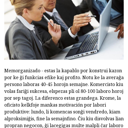
Memorganizado - estas la kapablo por konstrui kazon
por ke ĝi funkcias efike kaj profito. Notu ke la averaĝa
persono laboras 40-45 horojn semajne. Komercisto kiu
volas fariĝi sukcesa, elspezas pli ol 80-100 laboro horoj
por sep tagoj. La diferenco estas grandega. Krome, la
oficisto kelkfoje mankas motivación por labori
produktive: lundo, li komencas sonĝi vendredo, kiam
alproksimiĝis, fine la semajnfino. Ĉiu kiu disvolvas lian
propran negocon, ĝi lacegigas multe malpli ĉar laboro