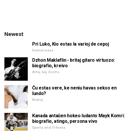
Newest
Pri Luko, Kio estas la varioj de cepoj
Homeliness
Dzhon Maklaflin - britaj gitaro virtuozo:
biografio, kreivo
Artoj kaj Distro
Ĉu estas vere, ke neniu havas sekso en
lundo?
Rilatoj
Kanada antaŭen hokeo ludanto Mayk Komri:
biografio, atingo, persona vivo
Sports and Fitness