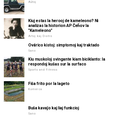
Aŭtoj
Kiuj estas la herooj de kameleono? Ni
analizas la historion AP Ĉeĥov la
"Kameleono"
Artoj kaj Distro
Ovárico kistoj: simptomoj kaj traktado
Sano
Kiu muskoloj svingante kiam biciklanto: la
respondoj kuŝas sur la surfaco
Sports and Fitness
Fiŝa frito por la lageto
Komerca
Buŝa kavaĵo kaj liaj funkcioj
Sano