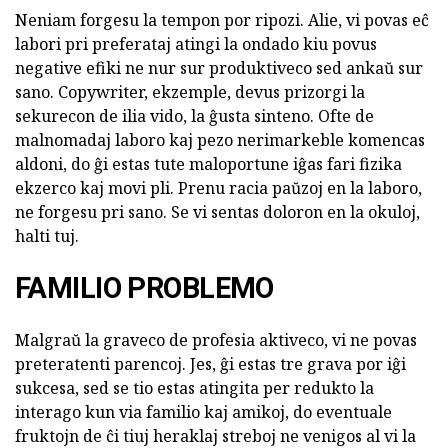
Neniam forgesu la tempon por ripozi. Alie, vi povas eĉ
labori pri preferataj atingi la ondado kiu povus
negative efiki ne nur sur produktiveco sed ankaŭ sur
sano. Copywriter, ekzemple, devus prizorgi la
sekurecon de ilia vido, la ĝusta sinteno. Ofte de
malnomadaj laboro kaj pezo nerimarkeble komencas
aldoni, do ĝi estas tute maloportune iĝas fari fizika
ekzerco kaj movi pli. Prenu racia paŭzoj en la laboro,
ne forgesu pri sano. Se vi sentas doloron en la okuloj,
halti tuj.
FAMILIO PROBLEMO
Malgraŭ la graveco de profesia aktiveco, vi ne povas
preteratenti parencoj. Jes, ĝi estas tre grava por iĝi
sukcesa, sed se tio estas atingita per redukto la
interago kun via familio kaj amikoj, do eventuale
fruktojn de ĉi tiuj heraklaj streboj ne venigos al vi la