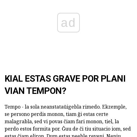
ad
KIAL ESTAS GRAVE POR PLANI
VIAN TEMPON?
Tempo - la sola neanstataŭigebla rimedo. Ekzemple,
se persono perdis monon, tiam ĝi estas certe
malagrabla, sed vi povas ĉiam fari monon, tiel, la
perdo estos formita por. Ĝuu de ĉi tiu situacio iom, sed
estas ĉiam eliron. Dum estas neeble reveni. Neniu