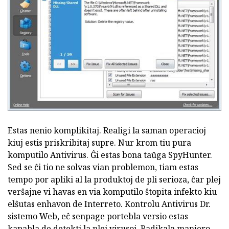
Estas nenio komplikitaj. Realigi la saman operacioj
kiuj estis priskribitaj supre. Nur krom tiu pura
komputilo Antivirus. Ĝi estas bona taŭga SpyHunter.
Sed se ĉi tio ne solvas vian problemon, tiam estas
tempo por apliki al la produktoj de pli serioza, ĉar plej
verŝajne vi havas en via komputilo ŝtopita infekto kiu
elŝutas enhavon de Interreto. Kontrolu Antivirus Dr.
sistemo Web, eĉ senpage portebla versio estas
kapabla de detekti la plej virusoj. Radikala maniero