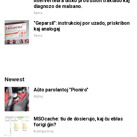
Intervertebra disko protrusión traktado kaj
diagnozo de malsano.
Sano
"Geparsil": instrukcioj por uzado, priskribon
kaj analogaj
Sano
Newest
Aŭto parolantoj "Pioniro"
Aŭtoj
MSOcache: tiu de dosierujo, kaj ĉu eblas
forigi ĝin?
Komputiloj