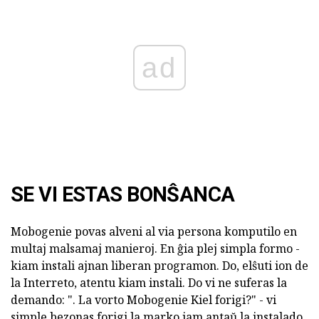
ad
SE VI ESTAS BONŜANCA
Mobogenie povas alveni al via persona komputilo en
multaj malsamaj manieroj. En ĝia plej simpla formo -
kiam instali ajnan liberan programon. Do, elŝuti ion de
la Interreto, atentu kiam instali. Do vi ne suferas la
demando: ". La vorto Mobogenie Kiel forigi?" - vi
simple bezonas forigi la marko jam antaŭ la instalado