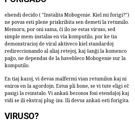
elsendi decido ( "Instalita Mobogenie. Kiel mi forigi?")
ne povas esti plene priskribita sen demeti la retumilo.
Memoru, por oni sama, ĉi ilo ne estas viruso, sed
simple mem-instalas en via komputilo, por ke tia
demonstracioj de viral aktiveco kiel standardoj
redireccionando al aliaj retejoj, kaj ŝanĝi la komenco
paĝo, ne dependas de la havebleco Mobogenie sur la
komputilo.
En tiaj kazoj, vi devas malfermi vian retumilon kaj ni
eniros en la agordojn. Estus pli bone, se vi tute eligi eĉ
pasigi la reinstalo. Vi ankaŭ bezonos fosi etendaĵoj kaj
vidi se ili ekstraj plug-ins. Ili devus ankaŭ esti forigita.
VIRUSO?