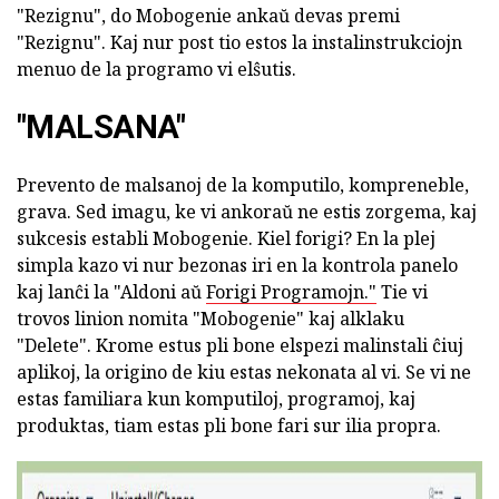
"Rezignu", do Mobogenie ankaŭ devas premi
"Rezignu". Kaj nur post tio estos la instalinstrukciojn
menuo de la programo vi elŝutis.
"MALSANA"
Prevento de malsanoj de la komputilo, kompreneble,
grava. Sed imagu, ke vi ankoraŭ ne estis zorgema, kaj
sukcesis establi Mobogenie. Kiel forigi? En la plej
simpla kazo vi nur bezonas iri en la kontrola panelo
kaj lanĉi la "Aldoni aŭ
Forigi Programojn."
Tie vi
trovos linion nomita "Mobogenie" kaj alklaku
"Delete". Krome estus pli bone elspezi malinstali ĉiuj
aplikoj, la origino de kiu estas nekonata al vi. Se vi ne
estas familiara kun komputiloj, programoj, kaj
produktas, tiam estas pli bone fari sur ilia propra.