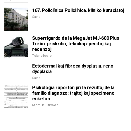
167. Policlínica Policlínica. kliniko kuracistoj
Sano
Superrigardo de la MegaJet MJ-600 Plus
Turbo: priskribo, teknikaj specifoj kaj
recenzoj
Teknologio
Ectodermal kaj fibreca dysplasia. reno
dysplasia
Sano
Psikologia raporton pri la rezultoj de la
familio diagnozo: trajtoj kaj specimeno
enketon
Mem-kultivado