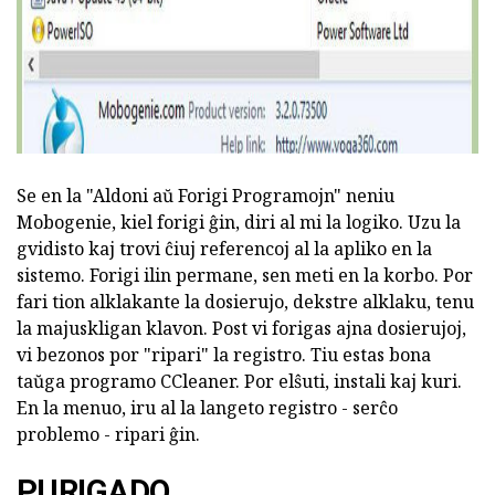
Se en la "Aldoni aŭ Forigi Programojn" neniu
Mobogenie, kiel forigi ĝin, diri al mi la logiko. Uzu la
gvidisto kaj trovi ĉiuj referencoj al la apliko en la
sistemo. Forigi ilin permane, sen meti en la korbo. Por
fari tion alklakante la dosierujo, dekstre alklaku, tenu
la majuskligan klavon. Post vi forigas ajna dosierujoj,
vi bezonos por "ripari" la registro. Tiu estas bona
taŭga programo CCleaner. Por elŝuti, instali kaj kuri.
En la menuo, iru al la langeto registro - serĉo
problemo - ripari ĝin.
PURIGADO