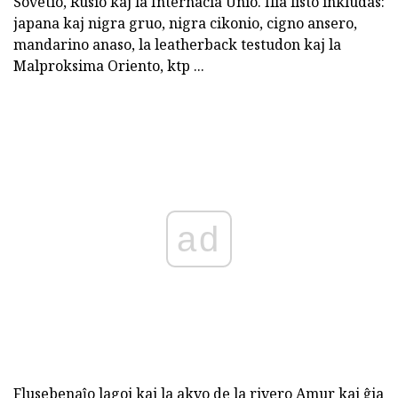
Sovetio, Rusio kaj la Internacia Unio. Ilia listo inkludas:
japana kaj nigra gruo, nigra cikonio, cigno ansero,
mandarino anaso, la leatherback testudon kaj la
Malproksima Oriento, ktp ...
ad
Flusebenaĵo lagoj kaj la akvo de la rivero Amur kaj ĝia