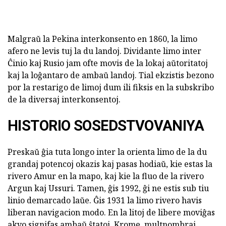
Malgraŭ la Pekina interkonsento en 1860, la limo
afero ne levis tuj la du landoj. Dividante limo inter
Ĉinio kaj Rusio jam ofte movis de la lokaj aŭtoritatoj
kaj la loĝantaro de ambaŭ landoj. Tial ekzistis bezono
por la restarigo de limoj dum ili fiksis en la subskribo
de la diversaj interkonsentoj.
HISTORIO SOSEDSTVOVANIYA
Preskaŭ ĝia tuta longo inter la orienta limo de la du
grandaj potencoj okazis kaj pasas hodiaŭ, kie estas la
rivero Amur en la mapo, kaj kie la fluo de la rivero
Argun kaj Ussuri. Tamen, ĝis 1992, ĝi ne estis sub tiu
linio demarcado laŭe. Ĝis 1931 la limo rivero havis
liberan navigacion modo. En la litoj de libere moviĝas
akvo signifas ambaŭ ŝtatoj. Krome, multnombraj