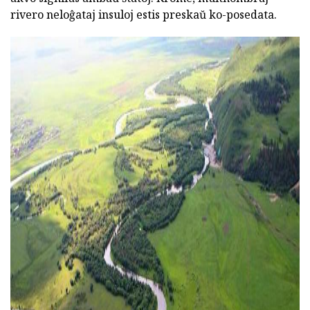
rivero neloĝataj insuloj estis preskaŭ ko-posedata.