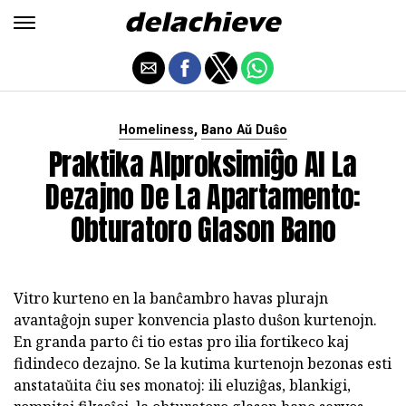
,
Homeliness
Bano Aŭ Duŝo
Praktika Alproksimiĝo Al La
Dezajno De La Apartamento:
Obturatoro Glason Bano
Vitro kurteno en la banĉambro havas plurajn
avantaĝojn super konvencia plasto duŝon kurtenojn.
En granda parto ĉi tio estas pro ilia fortikeco kaj
fidindeco dezajno. Se la kutima kurtenojn bezonas esti
anstataŭita ĉiu ses monatoj: ili eluziĝas, blankigi,