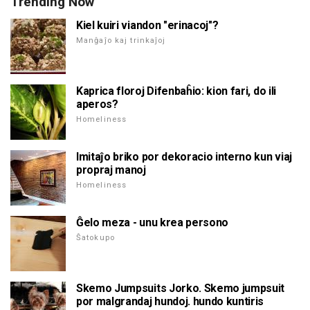
Trending Now
Kiel kuiri viandon "erinacoj"?
Manĝaĵo kaj trinkaĵoj
Kaprica floroj Difenbaĥio: kion fari, do ili
aperos?
Homeliness
Imitaĵo briko por dekoracio interno kun viaj
propraj manoj
Homeliness
Ĝelo meza - unu krea persono
Ŝatokupo
Skemo Jumpsuits Jorko. Skemo jumpsuit
por malgrandaj hundoj. hundo kuntiris