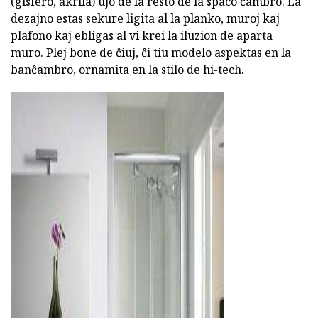
(gisfero, akrila) ujo de la resto de la spaco ĉambro. La
dezajno estas sekure ligita al la planko, muroj kaj
plafono kaj ebligas al vi krei la iluzion de aparta
muro. Plej bone de ĉiuj, ĉi tiu modelo aspektas en la
banĉambro, ornamita en la stilo de hi-tech.