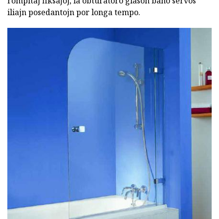
rompitaj fiksaĵoj, la obturatoro glason bano servos
iliajn posedantojn por longa tempo.