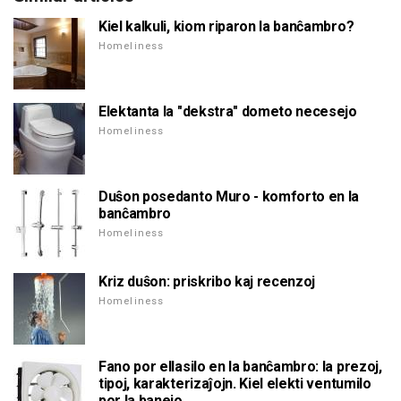
Kiel kalkuli, kiom riparon la banĉambro?
Homeliness
Elektanta la "dekstra" dometo necesejo
Homeliness
Duŝon posedanto Muro - komforto en la
banĉambro
Homeliness
Kriz duŝon: priskribo kaj recenzoj
Homeliness
Fano por ellasilo en la banĉambro: la prezoj,
tipoj, karakterizaĵojn. Kiel elekti ventumilo
por la banejo