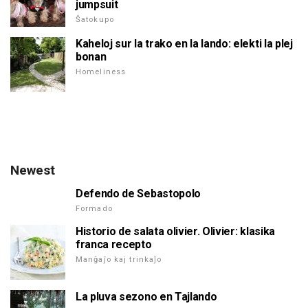
jumpsuit
Ŝatokupo
Kaheloj sur la trako en la lando: elekti la plej
bonan
Homeliness
Newest
Defendo de Sebastopolo
Formado
Historio de salata olivier. Olivier: klasika
franca recepto
Manĝaĵo kaj trinkaĵo
La pluva sezono en Tajlando