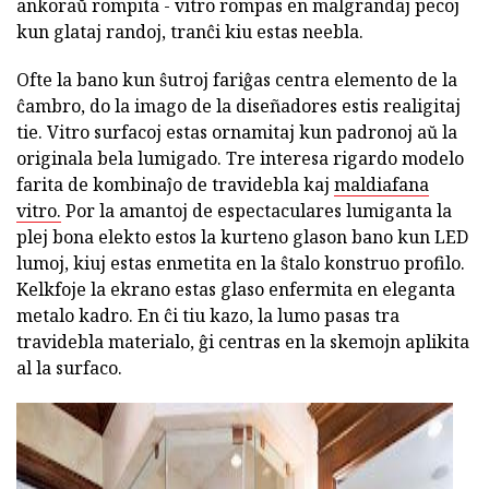
ankoraŭ rompita - vitro rompas en malgrandaj pecoj
kun glataj randoj, tranĉi kiu estas neebla.
Ofte la bano kun ŝutroj fariĝas centra elemento de la
ĉambro, do la imago de la diseñadores estis realigitaj
tie. Vitro surfacoj estas ornamitaj kun padronoj aŭ la
originala bela lumigado. Tre interesa rigardo modelo
farita de kombinaĵo de travidebla kaj
maldiafana
vitro.
Por la amantoj de espectaculares lumiganta la
plej bona elekto estos la kurteno glason bano kun LED
lumoj, kiuj estas enmetita en la ŝtalo konstruo profilo.
Kelkfoje la ekrano estas glaso enfermita en eleganta
metalo kadro. En ĉi tiu kazo, la lumo pasas tra
travidebla materialo, ĝi centras en la skemojn aplikita
al la surfaco.