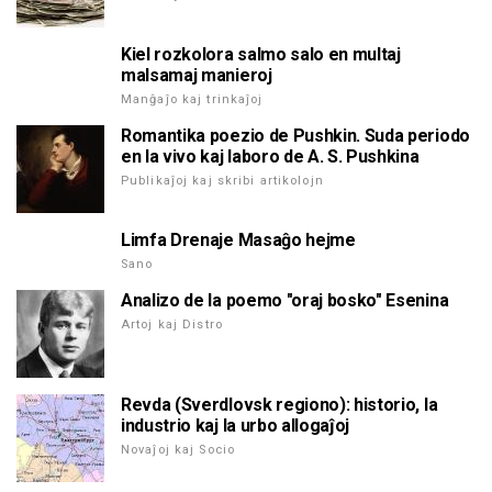
Kiel rozkolora salmo salo en multaj
malsamaj manieroj
Manĝaĵo kaj trinkaĵoj
Romantika poezio de Pushkin. Suda periodo
en la vivo kaj laboro de A. S. Pushkina
Publikaĵoj kaj skribi artikolojn
Limfa Drenaje Masaĝo hejme
Sano
Analizo de la poemo "oraj bosko" Esenina
Artoj kaj Distro
Revda (Sverdlovsk regiono): historio, la
industrio kaj la urbo allogaĵoj
Novaĵoj kaj Socio