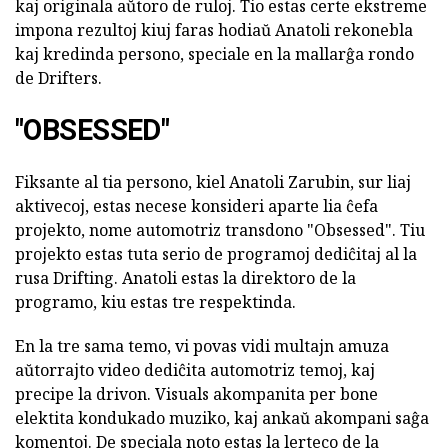
kaj originala aŭtoro de ruloj. Tio estas certe ekstreme
impona rezultoj kiuj faras hodiaŭ Anatoli rekonebla
kaj kredinda persono, speciale en la mallarĝa rondo
de Drifters.
"OBSESSED"
Fiksante al tia persono, kiel Anatoli Zarubin, sur liaj
aktivecoj, estas necese konsideri aparte lia ĉefa
projekto, nome automotriz transdono "Obsessed". Tiu
projekto estas tuta serio de programoj dediĉitaj al la
rusa Drifting. Anatoli estas la direktoro de la
programo, kiu estas tre respektinda.
En la tre sama temo, vi povas vidi multajn amuza
aŭtorrajto video dediĉita automotriz temoj, kaj
precipe la drivon. Visuals akompanita per bone
elektita kondukado muziko, kaj ankaŭ akompani saĝa
komentoj. De speciala noto estas la lerteco de la