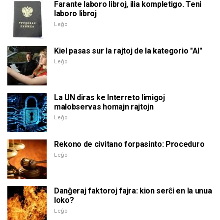
Farante laboro libroj, ilia kompletigo. Teni
laboro libroj
Leĝo
Kiel pasas sur la rajtoj de la kategorio "Al"
Leĝo
La UN diras ke Interreto limigoj
malobservas homajn rajtojn
Leĝo
Rekono de civitano forpasinto: Proceduro
Leĝo
Danĝeraj faktoroj fajra: kion serĉi en la unua
loko?
Leĝo