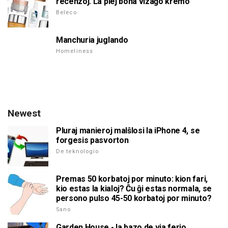
recenzoj. La plej bona vizaĝo kremo
Beleco
Manchuria juglando
Homeliness
Newest
Pluraj manieroj malŝlosi la iPhone 4, se
forgesis pasvorton
De teknologio
Premas 50 korbatoj por minuto: kion fari,
kio estas la kialoj? Ĉu ĝi estas normala, se
persono pulso 45-50 korbatoj por minuto?
Sano
Garden House - la bazo de via ferio