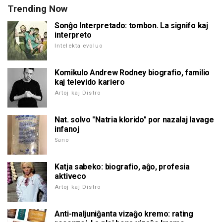
Trending Now
Sonĝo Interpretado: tombon. La signifo kaj
interpreto
Intelekta evoluo
Komikulo Andrew Rodney biografio, familio
kaj televido kariero
Artoj kaj Distro
Nat. solvo "Natria klorido" por nazalaj lavage
infanoj
Sano
Katja sabeko: biografio, aĝo, profesia
aktiveco
Artoj kaj Distro
Anti-maljuniĝanta vizaĝo kremo: rating