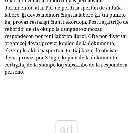
rekordon venas al laboro devas peti novan
dokumenton al li. Por ne perdi la sperton de antaŭa
laboro, ĝi devos memori ĉiujn la laboro ĝis tiu punkto
kaj provas restarigi ĉiujn rekordojn. Post registriĝo de
rekordoj de sia okupo la dunganto supozas
respondecon por teni laboron libroj. Ofte por diversaj
organizoj devas provizi kopion de la dokumento,
ekzemple akiri pasporton. En tiaj kazoj, la oficisto
devas provizi por 3 tagoj kopion de la dokumento
certigitaj de la stampo kaj subskribo de la respondeca
persono.
ad