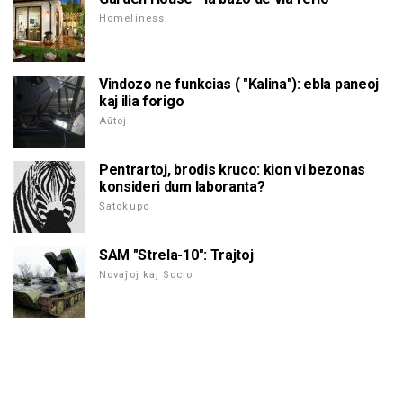
Homeliness
Vindozo ne funkcias ( "Kalina"): ebla paneoj
kaj ilia forigo
Aŭtoj
Pentrartoj, brodis kruco: kion vi bezonas
konsideri dum laboranta?
Ŝatokupo
SAM "Strela-10": Trajtoj
Novaĵoj kaj Socio