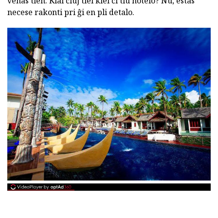
venas tien. Kial ĉiuj tiel kiel ĉi tiu hotelo? Nu, estas
necese rakonti pri ĝi en pli detalo.