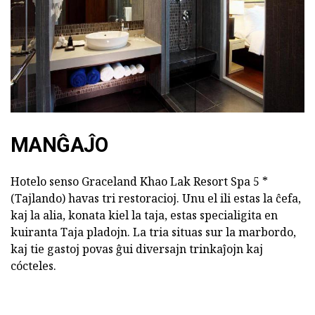
MANĜAĴO
Hotelo senso Graceland Khao Lak Resort Spa 5 *
(Tajlando) havas tri restoracioj. Unu el ili estas la ĉefa,
kaj la alia, konata kiel la taja, estas specialigita en
kuiranta Taja pladojn. La tria situas sur la marbordo,
kaj tie gastoj povas ĝui diversajn trinkaĵojn kaj
cócteles.