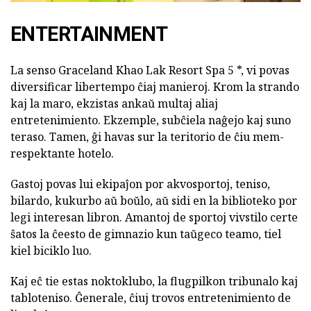
ENTERTAINMENT
La senso Graceland Khao Lak Resort Spa 5 *, vi povas
diversificar libertempo ĉiaj manieroj. Krom la strando
kaj la maro, ekzistas ankaŭ multaj aliaj
entretenimiento. Ekzemple, subĉiela naĝejo kaj suno
teraso. Tamen, ĝi havas sur la teritorio de ĉiu mem-
respektante hotelo.
Gastoj povas lui ekipaĵon por akvosportoj, teniso,
bilardo, kukurbo aŭ boŭlo, aŭ sidi en la biblioteko por
legi interesan libron. Amantoj de sportoj vivstilo certe
ŝatos la ĉeesto de gimnazio kun taŭgeco teamo, tiel
kiel biciklo luo.
Kaj eĉ tie estas noktoklubo, la flugpilkon tribunalo kaj
tabloteniso. Ĝenerale, ĉiuj trovos entretenimiento de