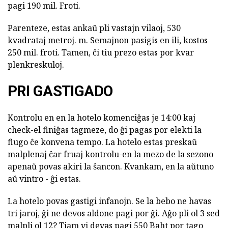
pagi 190 mil. Froti.
Parenteze, estas ankaŭ pli vastajn vilaoj, 530
kvadrataj metroj. m. Semajnon pasigis en ili, kostos
250 mil. froti. Tamen, ĉi tiu prezo estas por kvar
plenkreskuloj.
PRI GASTIGADO
Kontrolu en en la hotelo komenciĝas je 14:00 kaj
check-el finiĝas tagmeze, do ĝi pagas por elekti la
flugo ĉe konvena tempo. La hotelo estas preskaŭ
malplenaj ĉar fruaj kontrolu-en la mezo de la sezono
apenaŭ povas akiri la ŝancon. Kvankam, en la aŭtuno
aŭ vintro - ĝi estas.
La hotelo povas gastigi infanojn. Se la bebo ne havas
tri jaroj, ĝi ne devos aldone pagi por ĝi. Aĝo pli ol 3 sed
malpli ol 12? Tiam vi devas pagi 550 Baht por tago