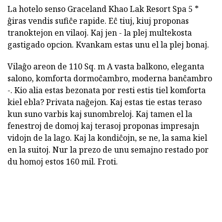
La hotelo senso Graceland Khao Lak Resort Spa 5 *
ĝiras vendis sufiĉe rapide. Eĉ tiuj, kiuj proponas
tranoktejon en vilaoj. Kaj jen - la plej multekosta
gastigado opcion. Kvankam estas unu el la plej bonaj.
Vilaĝo areon de 110 Sq. m A vasta balkono, eleganta
salono, komforta dormoĉambro, moderna banĉambro
-. Kio alia estas bezonata por resti estis tiel komforta
kiel ebla? Privata naĝejon. Kaj estas tie estas teraso
kun suno varbis kaj sunombreloj. Kaj tamen el la
fenestroj de domoj kaj terasoj proponas impresajn
vidojn de la lago. Kaj la kondiĉojn, se ne, la sama kiel
en la suitoj. Nur la prezo de unu semajno restado por
du homoj estos 160 mil. Froti.