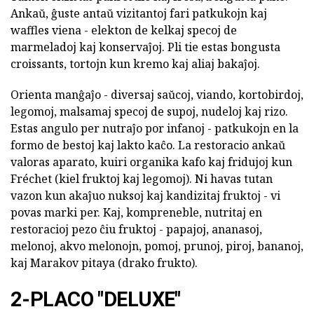
Ankaŭ, ĝuste antaŭ vizitantoj fari patkukojn kaj
waffles viena - elekton de kelkaj specoj de
marmeladoj kaj konservaĵoj. Pli tie estas bongusta
croissants, tortojn kun kremo kaj aliaj bakaĵoj.
Orienta manĝaĵo - diversaj saŭcoj, viando, kortobirdoj,
legomoj, malsamaj specoj de supoj, nudeloj kaj rizo.
Estas angulo per nutraĵo por infanoj - patkukojn en la
formo de bestoj kaj lakto kaĉo. La restoracio ankaŭ
valoras aparato, kuiri organika kafo kaj fridujoj kun
Fréchet (kiel fruktoj kaj legomoj). Ni havas tutan
vazon kun akaĵuo nuksoj kaj kandizitaj fruktoj - vi
povas marki per. Kaj, kompreneble, nutritaj en
restoracioj pezo ĉiu fruktoj - papajoj, ananasoj,
melonoj, akvo melonojn, pomoj, prunoj, piroj, bananoj,
kaj Marakov pitaya (drako frukto).
2-PLACO "DELUXE"