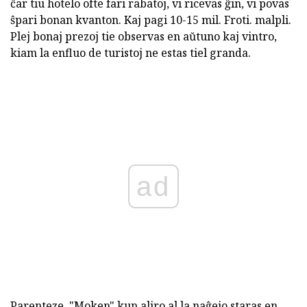
ĉar tiu hotelo ofte fari rabatoj, vi ricevas ĝin, vi povas
ŝpari bonan kvanton. Kaj pagi 10-15 mil. Froti. malpli.
Plej bonaj prezoj tie observas en aŭtuno kaj vintro,
kiam la enfluo de turistoj ne estas tiel granda.
ad
Parenteze, "Moken" kun aliro al la naĝejo staras en