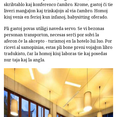
skribtablo kaj konferenco ĉambro. Krome, gastoj ĉi tie
liveri manĝaĵon kaj trinkaĵojn al via ĉambro. Homoj
kiuj venis en ferioj kun infanoj, babysitting oferado.
Pli gastoj povas utiligi naveda servo. Se vi bezonas
personan transporton, necesas serĉi por solvi la
aferon ĉe la akcepto - turismoj en la hotelo lui luo. Por
ricevi al samopinias, estas pli bone preni vojaĝon libro
tradukisto, ĉar la homoj kiuj laboras tie kaj posedas
nur taja kaj la angla.