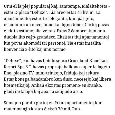
Unu el la plej popularaj kaj, samtempe, Malaltekosta -
estas 2-placo "Deluxe". Lia areo estas 45 kv. m. La
apartamentoj estas tre eleganta, kun pargeto,
ornamita kun olivo, lumo kaj ligno tonoj. Gastoj povas
elekti kostumoj ilia versio. Estas 2 ĉambroj kun unu
duobla lito reĝo-grandeco. Ekzistas tiuj apartamentoj
kiu povas akomodi tri personoj. Tie estas instalita
konvencia 2-lito kaj unu normo.
"Deluxe", kiu havas hotelo senso Graceland Khao Lak
Resort Spa 5 *, havas proprajn balkono super la lageto.
Ene, plasmo TV, mini-trinkejo, fridujo kaj sekura.
Estas bonega banĉambro kun duŝo, necesejo kaj libera
kosmetikaĵoj. Ankaŭ ekzistas promeno-en ŝranko,
gladi instalaĵoj kaj aparta sidigado areo.
Semajno por du gastoj en ĉi tiuj apartamentoj kun
matenmanĝo kostos ĉirkaŭ 70 mil. Rub.