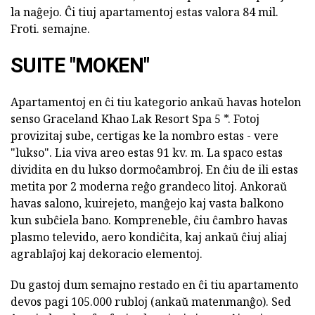
la naĝejo. Ĉi tiuj apartamentoj estas valora 84 mil.
Froti. semajne.
SUITE "MOKEN"
Apartamentoj en ĉi tiu kategorio ankaŭ havas hotelon
senso Graceland Khao Lak Resort Spa 5 *. Fotoj
provizitaj sube, certigas ke la nombro estas - vere
"lukso". Lia viva areo estas 91 kv. m. La spaco estas
dividita en du lukso dormoĉambroj. En ĉiu de ili estas
metita por 2 moderna reĝo grandeco litoj. Ankoraŭ
havas salono, kuirejeto, manĝejo kaj vasta balkono
kun subĉiela bano. Kompreneble, ĉiu ĉambro havas
plasmo televido, aero kondiĉita, kaj ankaŭ ĉiuj aliaj
agrablaĵoj kaj dekoracio elementoj.
Du gastoj dum semajno restado en ĉi tiu apartamento
devos pagi 105.000 rubloj (ankaŭ matenmanĝo). Sed