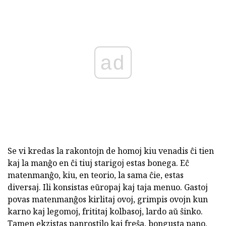
ad
Se vi kredas la rakontojn de homoj kiu venadis ĉi tien
kaj la manĝo en ĉi tiuj starigoj estas bonega. Eĉ
matenmanĝo, kiu, en teorio, la sama ĉie, estas
diversaj. Ili konsistas eŭropaj kaj taja menuo. Gastoj
povas matenmanĝos kirlitaj ovoj, grimpis ovojn kun
karno kaj legomoj, frititaj kolbasoj, lardo aŭ ŝinko.
Tamen ekzistas panrostilo kaj freŝa, bongusta pano.