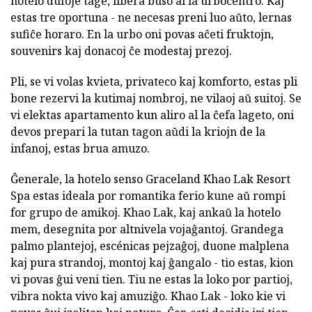
hotelo dufoje tage, libera buso al la urbocentro. Kaj
estas tre oportuna - ne necesas preni luo aŭto, lernas
sufiĉe horaro. En la urbo oni povas aĉeti fruktojn,
souvenirs kaj donacoj ĉe modestaj prezoj.
Pli, se vi volas kvieta, privateco kaj komforto, estas pli
bone rezervi la kutimaj nombroj, ne vilaoj aŭ suitoj. Se
vi elektas apartamento kun aliro al la ĉefa lageto, oni
devos prepari la tutan tagon aŭdi la kriojn de la
infanoj, estas brua amuzo.
Ĝenerale, la hotelo senso Graceland Khao Lak Resort
Spa estas ideala por romantika ferio kune aŭ rompi
for grupo de amikoj. Khao Lak, kaj ankaŭ la hotelo
mem, desegnita por altnivela vojaĝantoj. Grandega
palmo plantejoj, escénicas pejzaĝoj, duone malplena
kaj pura strandoj, montoj kaj ĝangalo - tio estas, kion
vi povas ĝui veni tien. Tiu ne estas la loko por partioj,
vibra nokta vivo kaj amuziĝo. Khao Lak - loko kie vi