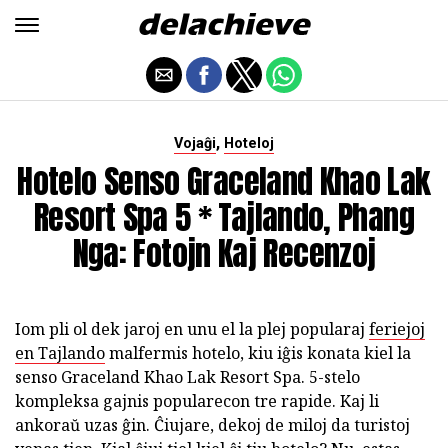
,
Vojaĝi
Hoteloj
Hotelo Senso Graceland Khao Lak
Resort Spa 5 * Tajlando, Phang
Nga: Fotojn Kaj Recenzoj
Iom pli ol dek jaroj en unu el la plej popularaj
feriejoj
en Tajlando
malfermis hotelo, kiu iĝis konata kiel la
senso Graceland Khao Lak Resort Spa. 5-stelo
kompleksa gajnis popularecon tre rapide. Kaj li
ankoraŭ uzas ĝin. Ĉiujare, dekoj de miloj da turistoj