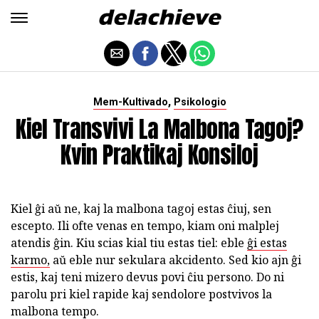
,
Mem-Kultivado
Psikologio
Kiel Transvivi La Malbona Tagoj?
Kvin Praktikaj Konsiloj
Kiel ĝi aŭ ne, kaj la malbona tagoj estas ĉiuj, sen
escepto. Ili ofte venas en tempo, kiam oni malplej
atendis ĝin. Kiu scias kial tiu estas tiel: eble
ĝi estas
karmo,
aŭ eble nur sekulara akcidento. Sed kio ajn ĝi
estis, kaj teni mizero devus povi ĉiu persono. Do ni
parolu pri kiel rapide kaj sendolore postvivos la
malbona tempo.