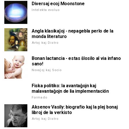
Diversaj ecoj Moonstone
Intelekta evoluo
Angla klasikaĵoj - nepagebla perlo de la
monda literaturo
Artoj kaj Distro
Bonan lactancia - estas ŝlosilo al via infano
sano!
Novaĵoj kaj Socio
Fiska politiko: la avantaĝojn kaj
malavantaĝojn de lia implementación
Formado
Aksenov Vasily: biografio kaj la plej bonaj
libroj de la verkisto
Artoj kaj Distro