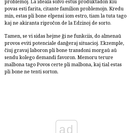
problemoj. La ideala solvo estus produktadon kiu
povas esti farita, citante familion problemojn. Kredu
min, estas pli bone elpensi iom estro, tiam la tuta tago
kaj ne akiranta riproĉon de la Edzinoj de sorto.
Tamen, se vi sidas hejme ĝi ne funkciis, do almenaŭ
provos eviti potenciale danĝeraj situacioj. Ekzemple,
ĉiuj gravaj laboron pli bone transdoni morgaŭ aŭ
sendu kolego demandi favoron. Memoru terure
malbona tago Povos certe pli malbona, kaj tial estas
pli bone ne tenti sorton.
ad