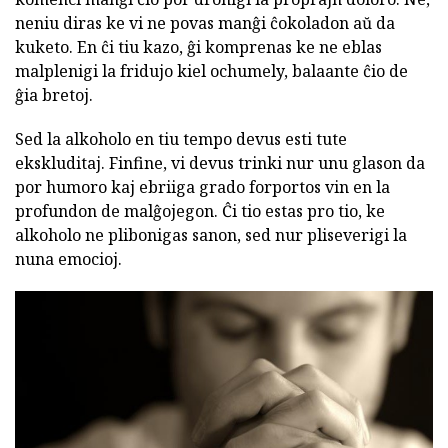
neniu diras ke vi ne povas manĝi ĉokoladon aŭ da
kuketo. En ĉi tiu kazo, ĝi komprenas ke ne eblas
malplenigi la fridujo kiel ochumely, balaante ĉio de
ĝia bretoj.
Sed la alkoholo en tiu tempo devus esti tute
ekskluditaj. Finfine, vi devus trinki nur unu glason da
por humoro kaj ebriiga grado forportos vin en la
profundon de malĝojegon. Ĉi tio estas pro tio, ke
alkoholo ne plibonigas sanon, sed nur pliseverigi la
nuna emocioj.