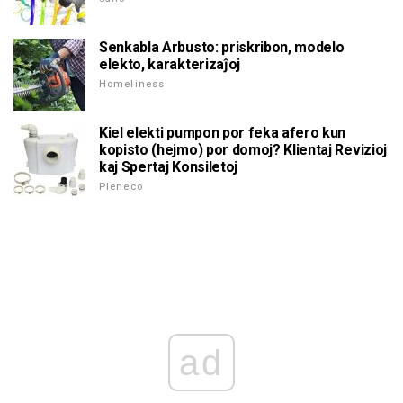
Senkabla Arbusto: priskribon, modelo
elekto, karakterizaĵoj
Homeliness
Kiel elekti pumpon por feka afero kun
kopisto (hejmo) por domoj? Klientaj Revizioj
kaj Spertaj Konsiletoj
Pleneco
ad