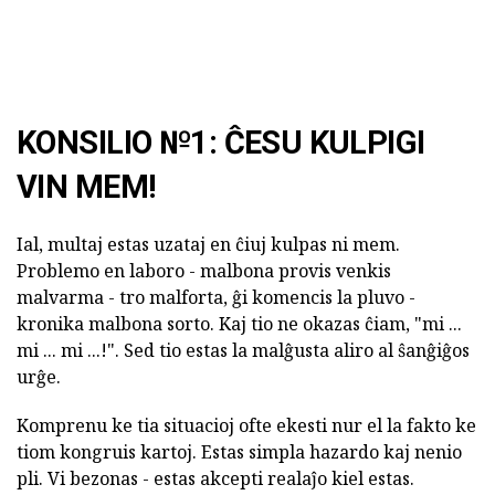
KONSILIO №1: ĈESU KULPIGI
VIN MEM!
Ial, multaj estas uzataj en ĉiuj kulpas ni mem.
Problemo en laboro - malbona provis venkis
malvarma - tro malforta, ĝi komencis la pluvo -
kronika malbona sorto. Kaj tio ne okazas ĉiam, "mi ...
mi ... mi ...!". Sed tio estas la malĝusta aliro al ŝanĝiĝos
urĝe.
Komprenu ke tia situacioj ofte ekesti nur el la fakto ke
tiom kongruis kartoj. Estas simpla hazardo kaj nenio
pli. Vi bezonas - estas akcepti realaĵo kiel estas.