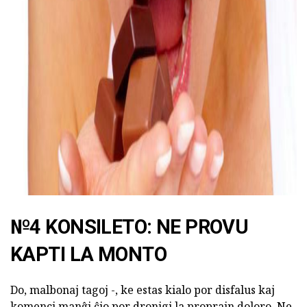
№4 KONSILETO: NE PROVU
KAPTI LA MONTO
Do, malbonaj tagoj -, ke estas kialo por disfalus kaj
komenci manĝi ĉio por dronigi la proprajn doloro. Ne,