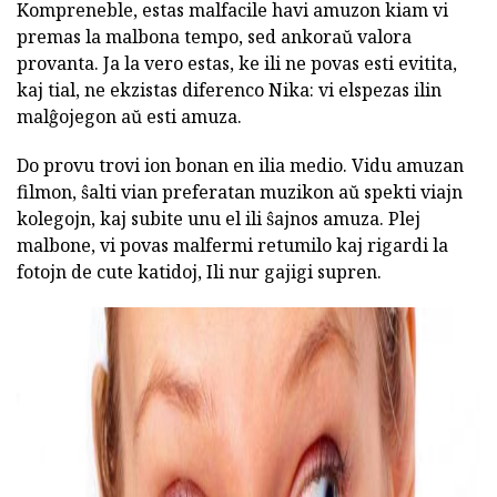
Kompreneble, estas malfacile havi amuzon kiam vi
premas la malbona tempo, sed ankoraŭ valora
provanta. Ja la vero estas, ke ili ne povas esti evitita,
kaj tial, ne ekzistas diferenco Nika: vi elspezas ilin
malĝojegon aŭ esti amuza.
Do provu trovi ion bonan en ilia medio. Vidu amuzan
filmon, ŝalti vian preferatan muzikon aŭ spekti viajn
kolegojn, kaj subite unu el ili ŝajnos amuza. Plej
malbone, vi povas malfermi retumilo kaj rigardi la
fotojn de cute katidoj, Ili nur gajigi supren.