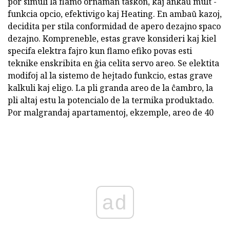
por simuli la flamo ornaman taskon, kaj ankaŭ mult -
funkcia opcio, efektivigo kaj Heating. En ambaŭ kazoj,
decidita per stila conformidad de apero dezajno spaco
dezajno. Kompreneble, estas grave konsideri kaj kiel
specifa elektra fajro kun flamo efiko povas esti
teknike enskribita en ĝia celita servo areo. Se elektita
modifoj al la sistemo de hejtado funkcio, estas grave
kalkuli kaj eligo. La pli granda areo de la ĉambro, la
pli altaj estu la potencialo de la termika produktado.
Por malgrandaj apartamentoj, ekzemple, areo de 40
ad