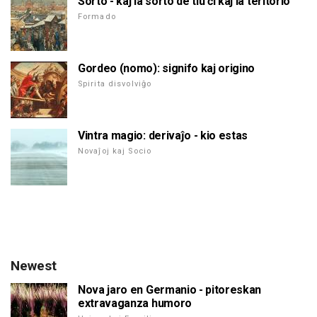
Sorto - kaj la sorto de tiu ĉi kaj la teritorio
Formado
Gordeo (nomo): signifo kaj origino
Spirita disvolviĝo
Vintra magio: derivaĵo - kio estas
Novaĵoj kaj Socio
Newest
Nova jaro en Germanio - pitoreskan
extravaganza humoro