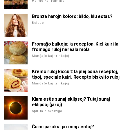
Hejmo kaj Familio
Bronza harojn koloro: bildo, kiu estas?
Beleco
Fromaĝo bulkojn: la recepton. Kiel kuiri la
fromaĝo ruloj nereala mola
Manĝaĵo kaj trinkaĵoj
Kremo ruloj Biscuit: la plej bona receptoj,
tipoj, speciale kuiri. Recepto biskvito ruloj
Manĝaĵo kaj trinkaĵoj
Kiam estis sunaj eklipsoj? Tutaj sunaj
eklipsoj (jaroj)
Spirita disvolviĝo
Ĉu mi parolos pri miaj sentoj?