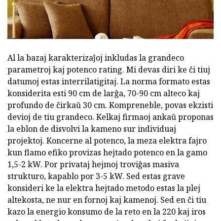
Al la bazaj karakterizaĵoj inkludas la grandeco
parametroj kaj potenco rating. Mi devas diri ke ĉi tiuj
datumoj estas interrilatigitaj. La norma formato estas
konsiderita esti 90 cm de larĝa, 70-90 cm alteco kaj
profundo de ĉirkaŭ 30 cm. Kompreneble, povas ekzisti
devioj de tiu grandeco. Kelkaj firmaoj ankaŭ proponas
la eblon de disvolvi la kameno sur individuaj
projektoj. Koncerne al potenco, la meza elektra fajro
kun flamo efiko provizas hejtado potenco en la gamo
1,5-2 kW. Por privataj hejmoj troviĝas masiva
strukturo, kapablo por 3-5 kW. Sed estas grave
konsideri ke la elektra hejtado metodo estas la plej
altekosta, ne nur en fornoj kaj kamenoj. Sed en ĉi tiu
kazo la energio konsumo de la reto en la 220 kaj iros