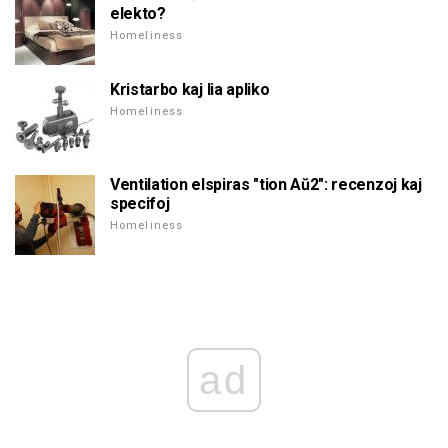
elekto?
Homeliness
Kristarbo kaj lia apliko
Homeliness
Ventilation elspiras "tion Aŭ2": recenzoj kaj
specifoj
Homeliness
ad