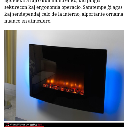
iĝis elektra fajro kun flamo efiko, kiu pliigis
sekurecon kaj ergonomia operacio. Samtempe ĝi agas
kaj sendependaj celo de la interno, alportante ornama
nuanco en atmosfero.