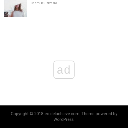
Mem-kultivado
ad
Copyright © 2018 eo.delachieve.com. Theme powered by
WordPress.