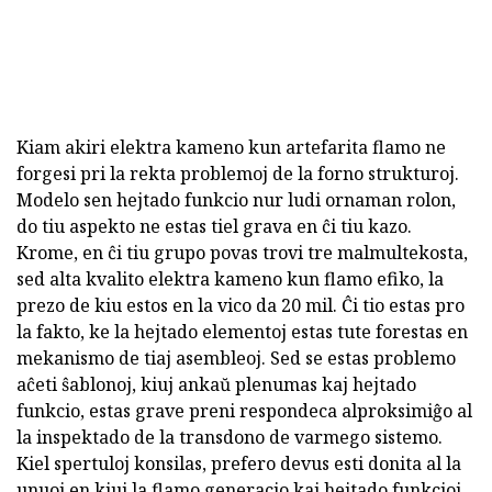
Kiam akiri elektra kameno kun artefarita flamo ne
forgesi pri la rekta problemoj de la forno strukturoj.
Modelo sen hejtado funkcio nur ludi ornaman rolon,
do tiu aspekto ne estas tiel grava en ĉi tiu kazo.
Krome, en ĉi tiu grupo povas trovi tre malmultekosta,
sed alta kvalito elektra kameno kun flamo efiko, la
prezo de kiu estos en la vico da 20 mil. Ĉi tio estas pro
la fakto, ke la hejtado elementoj estas tute forestas en
mekanismo de tiaj asembleoj. Sed se estas problemo
aĉeti ŝablonoj, kiuj ankaŭ plenumas kaj hejtado
funkcio, estas grave preni respondeca alproksimiĝo al
la inspektado de la transdono de varmego sistemo.
Kiel spertuloj konsilas, prefero devus esti donita al la
unuoj en kiuj la flamo generacio kaj hejtado funkcioj