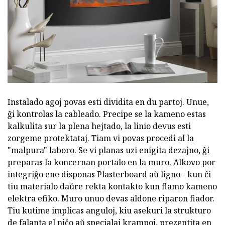
Instalado agoj povas esti dividita en du partoj. Unue,
ĝi kontrolas la cableado. Precipe se la kameno estas
kalkulita sur la plena hejtado, la linio devus esti
zorgeme protektataj. Tiam vi povas procedi al la
"malpura" laboro. Se vi planas uzi enigita dezajno, ĝi
preparas la koncernan portalo en la muro. Alkovo por
integriĝo ene disponas Plasterboard aŭ ligno - kun ĉi
tiu materialo daŭre rekta kontakto kun flamo kameno
elektra efiko. Muro unuo devas aldone riparon fiador.
Tiu kutime implicas anguloj, kiu asekuri la strukturo
de falanta el niĉo aŭ specialaj krampoj, prezentita en