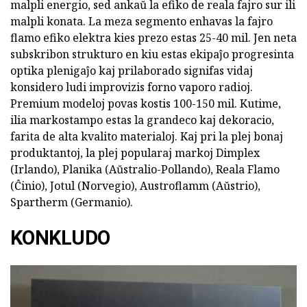
malpli energio, sed ankaŭ la efiko de reala fajro sur ili
malpli konata. La meza segmento enhavas la fajro
flamo efiko elektra kies prezo estas 25-40 mil. Jen neta
subskribon strukturo en kiu estas ekipaĵo progresinta
optika plenigaĵo kaj prilaborado signifas vidaj
konsidero ludi improvizis forno vaporo radioj.
Premium modeloj povas kostis 100-150 mil. Kutime,
ilia markostampo estas la grandeco kaj dekoracio,
farita de alta kvalito materialoj. Kaj pri la plej bonaj
produktantoj, la plej popularaj markoj Dimplex
(Irlando), Planika (Aŭstralio-Pollando), Reala Flamo
(Ĉinio), Jotul (Norvegio), Austroflamm (Aŭstrio),
Spartherm (Germanio).
KONKLUDO