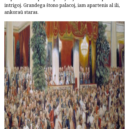
intrigoj. Grandega ŝtono palacoj, iam apartenis al ili,
ankoraŭ staras.
ad