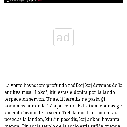
ad
La vorto havas iom profunda radikoj kaj devenas de la
antikva rusa "Loko", kiu estas eldonita por la lando
terpeceton servon. Unue, li heredis ne pasis, ĝi
komencis nur en la 17-a jarcento. Estis tiam elamasigis
speciala tavolo de la socio. Tiel, la mastro - nobla kiu
posedas la landon, kiu ŝin posedis, kaj ankaŭ havanta
bienon. Tiu socia tavolo de la socio estis sufiĉe granda