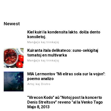
Newest
Kiel kuiri la kondensita lakto. dolĉa dento
konsiletoj.
Manĝaĵo kaj trinkaĵoj
Kuiranta itala delikateco: suno-sekigitaj
tomatoj en multivarka
Manĝaĵo kaj trinkaĵoj
MIA Lermontov "Mi eliras sola sur la vojon":
poemo analizo
Artoj kaj Distro
"Virecon Kodo" aŭ "Notoj post la koncerto
Denis Streltsov" reveno "al la Venko Tago
Majo 8, 2013