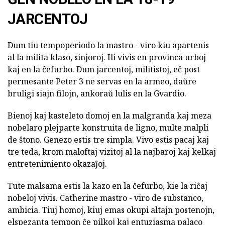
JARCENTOJ
Dum tiu tempoperiodo la mastro - viro kiu apartenis
al la milita klaso, sinjoroj. Ili vivis en provinca urboj
kaj en la ĉefurbo. Dum jarcentoj, militistoj, eĉ post
permesante Peter 3 ne servas en la armeo, daŭre
bruligi siajn filojn, ankoraŭ lulis en la Gvardio.
Bienoj kaj kasteleto domoj en la malgranda kaj meza
nobelaro plejparte konstruita de ligno, multe malpli
de ŝtono. Genezo estis tre simpla. Vivo estis pacaj kaj
tre teda, krom maloftaj vizitoj al la najbaroj kaj kelkaj
entretenimiento okazaĵoj.
Tute malsama estis la kazo en la ĉefurbo, kie la riĉaj
nobeloj vivis. Catherine mastro - viro de substanco,
ambicia. Tiuj homoj, kiuj emas okupi altajn postenojn,
elspezanta tempon ĉe pilkoj kaj entuziasma palaco