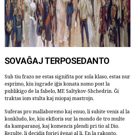
SOVAĜAJ TERPOSEDANTO
Sub tiu frazo ne estas signifita por sola klaso, estas nur
esprimo, kiu iugrade iĝis konata nomo post la
publikigo de la fabelo, ME Saltykov-Shchedrin. Ĝi
traktas iom stulta kaj miopaj mastrojn.
Suferas pro mallaboremo kaj enuo, li subite venis al la
konkludo, ke, kiu ekfloris sur la mondo de tro multe
da kamparanoj, kaj komencis plendi pri tio al Dio.
Rezulte, li decidis forigi ĝenaj al li. En la rakonto,