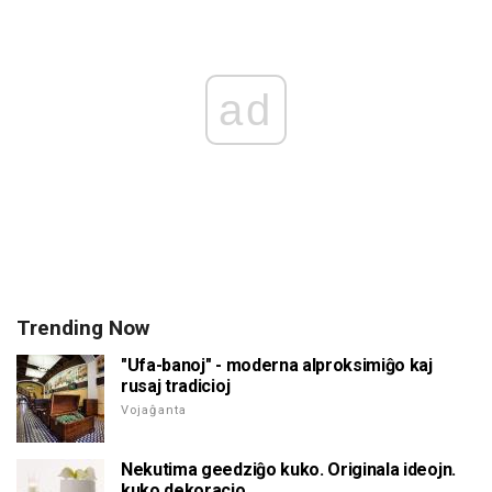
ad
Trending Now
"Ufa-banoj" - moderna alproksimiĝo kaj
rusaj tradicioj
Vojaĝanta
Nekutima geedziĝo kuko. Originala ideojn.
kuko dekoracio