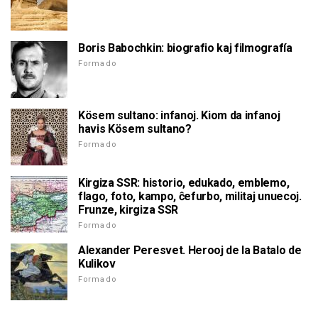
Boris Babochkin: biografio kaj filmografía
Formado
Kösem sultano: infanoj. Kiom da infanoj
havis Kösem sultano?
Formado
Kirgiza SSR: historio, edukado, emblemo,
flago, foto, kampo, ĉefurbo, militaj unuecoj.
Frunze, kirgiza SSR
Formado
Alexander Peresvet. Herooj de la Batalo de
Kulikov
Formado