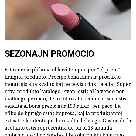
SEZONAJN PROMOCIO
Estas nenio pli bona ol havi tempon por "ekpreni"
limigita produkto. Precipe bona kiam la produkto
montriĝis alta kvalito kaj ne povis trinki la aliaj. Super
nova produkto katalogo "Avon" estis al la vendo por
mallonga periodo, de oktobro al novembro, sed estis
vendita al bona prezo: nur 199 rubloj per peco. La
efiko de lipruĝo estas impresa, kaj la produktantoj
estas tre kontenta pri la rezulto de la ago. Guston de la
aĉetanto estis reprezentita de pli ol 15 abunda
ombrojn, do vi povas elekti la koloron kiu kongruas