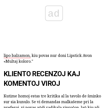
ad
lipo balzamon,
kiu povas nur doni Lipstick Avon
«Multaj koloro."
KLIENTO RECENZOJ KAJ
KOMENTOJ VIROJ
Kutime homoj estas tre kritika al la tavolo de ŝminko
sur sia kunulo. Se vi demandas malkaŝeme pri la
preferoj, vi povas aŭdi radikala riproĉon, laŭ kiu pli