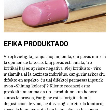
EFIKA PRODUKTADO
Viroj kvietigitaj, sinjorinoj imponita, oni povas nur scii
la opinion de la socio, kiuj povas esti emata, tro
kritikaj kaj eĉ apriore negativa. Plej kritikisto - viro
malamika al la dezirata individuo, ĉar ĝi rimarkos ĉiu
difekto en aspekto. ĉu tiaj difektoj permesas Lipstick
Avon «Shining koloroj"? Kliento recenzoj estas
preskaŭ unuanima en tio - produkton kun honoro
staras la provon, ĉar ĝi ne estas forigita dum la
degustación de vino, ne disvastiĝis preter la konturoj,
speciale kiam parigita kun la lipruĝo uzi krajonon.