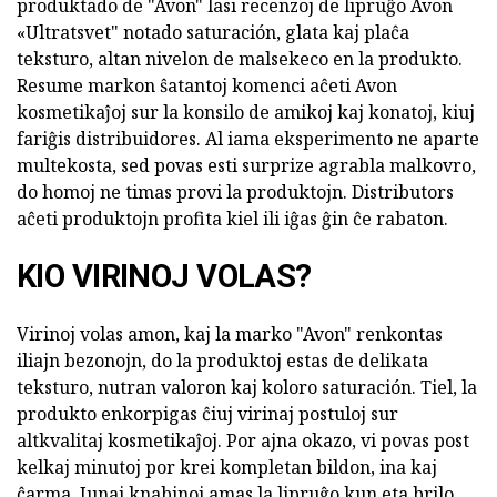
produktado de "Avon" lasi recenzoj de lipruĝo Avon
«Ultratsvet" notado saturación, glata kaj plaĉa
teksturo, altan nivelon de malsekeco en la produkto.
Resume markon ŝatantoj komenci aĉeti Avon
kosmetikaĵoj sur la konsilo de amikoj kaj konatoj, kiuj
fariĝis distribuidores. Al iama eksperimento ne aparte
multekosta, sed povas esti surprize agrabla malkovro,
do homoj ne timas provi la produktojn. Distributors
aĉeti produktojn profita kiel ili iĝas ĝin ĉe rabaton.
KIO VIRINOJ VOLAS?
Virinoj volas amon, kaj la marko "Avon" renkontas
iliajn bezonojn, do la produktoj estas de delikata
teksturo, nutran valoron kaj koloro saturación. Tiel, la
produkto enkorpigas ĉiuj virinaj postuloj sur
altkvalitaj kosmetikaĵoj. Por ajna okazo, vi povas post
kelkaj minutoj por krei kompletan bildon, ina kaj
ĉarma. Junaj knabinoj amas la lipruĝo kun eta brilo,