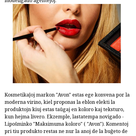
modeligado agentejoj.
Kosmetikaĵoj markon "Avon" estas ege konvena por la
moderna virino, kiel proponas la eblon elekti la
produktojn kiuj estas taŭgaj en koloro kaj teksturo,
kun hejma livero. Ekzemple, lastatempa novigado -
Lipoŝminko "Maksimuma koloro" ( "Avon"). Komentoj
pri tiu produkto restas ne nur la anoj de la buĝeto de