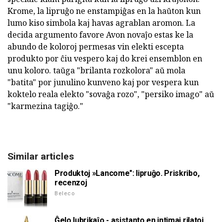
Krome, la lipruĝo ne enstampiĝas en la haŭton kun
lumo kiso simbola kaj havas agrablan aromon. La
decida argumento favore Avon novaĵo estas ke la
abundo de koloroj permesas vin elekti escepta
produkto por ĉiu vespero kaj do krei ensemblon en
unu koloro. taŭga "brilanta rozkolora" aŭ mola
"batita" por junulino kunveno kaj por vespera kun
koktelo reala elekto "sovaĝa rozo", "persiko imago" aŭ
"karmezina tagiĝo."
Similar articles
Produktoj »Lancome": lipruĝo. Priskribo,
recenzoj
Beleco
Ĝelo lubrikaĵo - asistanto en intimaj rilatoj