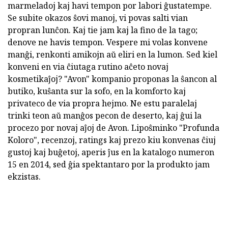
marmeladoj kaj havi tempon por labori ĝustatempe.
Se subite okazos ŝovi manoj, vi povas salti vian
propran lunĉon. Kaj tie jam kaj la fino de la tago;
denove ne havis tempon. Vespere mi volas konvene
manĝi, renkonti amikojn aŭ eliri en la lumon. Sed kiel
konveni en via ĉiutaga rutino aĉeto novaj
kosmetikaĵoj? "Avon" kompanio proponas la ŝancon al
butiko, kuŝanta sur la sofo, en la komforto kaj
privateco de via propra hejmo. Ne estu paralelaj
trinki teon aŭ manĝos pecon de deserto, kaj ĝui la
procezo por novaj aĵoj de Avon. Lipoŝminko "Profunda
Koloro", recenzoj, ratings kaj prezo kiu konvenas ĉiuj
gustoj kaj buĝetoj, aperis ĵus en la katalogo numeron
15 en 2014, sed ĝia spektantaro por la produkto jam
ekzistas.