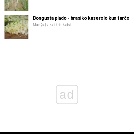
Bongusta plado - brasiko kaserolo kun farĉo
Manĝaĵo kaj trinkaĵoj
ad