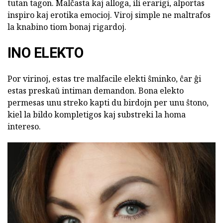
tutan tagon. Malĉasta kaj alloga, ili erarigi, alportas
inspiro kaj erotika emocioj. Viroj simple ne maltrafos
la knabino tiom bonaj rigardoj.
INO ELEKTO
Por virinoj, estas tre malfacile elekti ŝminko, ĉar ĝi
estas preskaŭ intiman demandon. Bona elekto
permesas unu streko kapti du birdojn per unu ŝtono,
kiel la bildo kompletigos kaj substreki la homa
intereso.