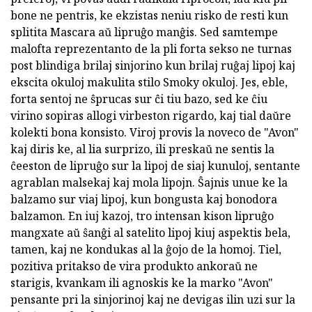
bone ne pentris, ke ekzistas neniu risko de resti kun
splitita Mascara aŭ lipruĝo manĝis. Sed samtempe
malofta reprezentanto de la pli forta sekso ne turnas
post blindiga brilaj sinjorino kun brilaj ruĝaj lipoj kaj
ekscita okuloj makulita stilo Smoky okuloj. Jes, eble,
forta sentoj ne ŝprucas sur ĉi tiu bazo, sed ke ĉiu
virino sopiras allogi virbeston rigardo, kaj tial daŭre
kolekti bona konsisto. Viroj provis la noveco de "Avon"
kaj diris ke, al lia surprizo, ili preskaŭ ne sentis la
ĉeeston de lipruĝo sur la lipoj de siaj kunuloj, sentante
agrablan malsekaj kaj mola lipojn. Ŝajnis unue ke la
balzamo sur viaj lipoj, kun bongusta kaj bonodora
balzamon. En iuj kazoj, tro intensan kison lipruĝo
mangxate aŭ ŝanĝi al satelito lipoj kiuj aspektis bela,
tamen, kaj ne kondukas al la ĝojo de la homoj. Tiel,
pozitiva pritakso de vira produkto ankoraŭ ne
starigis, kvankam ili agnoskis ke la marko "Avon"
pensante pri la sinjorinoj kaj ne devigas ilin uzi sur la