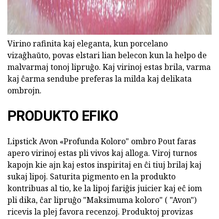
Virino rafinita kaj eleganta, kun porcelano
vizaĝhaŭto, povas elstari lian belecon kun la helpo de
malvarmaj tonoj lipruĝo. Kaj virinoj estas brila, varma
kaj ĉarma sendube preferas la milda kaj delikata
ombrojn.
PRODUKTO EFIKO
Lipstick Avon «Profunda Koloro" ombro Pout faras
apero virinoj estas pli vivos kaj alloga. Viroj turnos
kapojn kie ajn kaj estos inspiritaj en ĉi tiuj brilaj kaj
sukaj lipoj. Saturita pigmento en la produkto
kontribuas al tio, ke la lipoj fariĝis juicier kaj eĉ iom
pli dika, ĉar lipruĝo "Maksimuma koloro" ( "Avon")
ricevis la plej favora recenzoj. Produktoj provizas