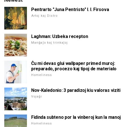
Pentrarto "Juna Pentristo" I. I. Firsova
Artoj kaj Distro
Laghman: Uzbeka recepton
Manĝaĵo kaj trinkaĵoj
Ĉu mi devas glui wallpaper primed muroj:
preparado, procezo kaj tipoj de materialo
Homeliness
Nov-Kaledonio: 3 paradizoj kiu valoras viziti
Vojaĝi
Fidinda subteno por la vinberoj kun la manoj
Homeliness