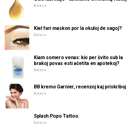
Beleco
Kiel fari maskon por la okuloj de sagoj?
Beleco
Kiam somero venas: kio per ŝvito sub la
brakoj povas esti aĉetita en apotekoj?
Beleco
BB kremo Garnier, recenzoj kaj priskriboj
Beleco
Splash Popo Tattoo.
Beleco