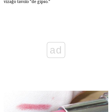
vizaĝo tavolo "de gipso."
ad