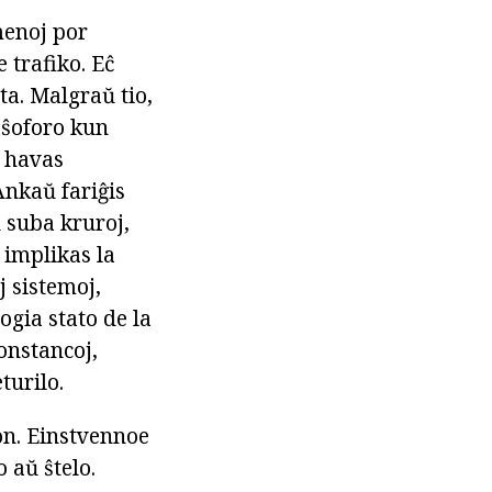
menoj por
 trafiko. Eĉ
ta. Malgraŭ tio,
 ŝoforo kun
j havas
nkaŭ fariĝis
ŭ suba kruroj,
 implikas la
j sistemoj,
ogia stato de la
konstancoj,
turilo.
on. Einstvennoe
o aŭ ŝtelo.