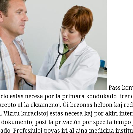
Pass komi
ucio estas necesa por la primara kondukado licen
kcepto al la ekzamenoj. Ĝi bezonas helpon kaj red
i. Vizitu kuracistoj estas necesa kaj por akiri inte
e dokumentoj post la privación por specifa tempo
ado. Profesiuloj povas iri al ajna medicina instit