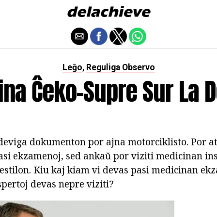
Leĝo
Reguliga Observo
,
ina Ĉeko-Supre Sur La D
 deviga dokumenton por ajna motorciklisto. Por at
asi ekzamenoj, sed ankaŭ por viziti medicinan ins
estilon. Kiu kaj kiam vi devas pasi medicinan e
pertoj devas nepre viziti?