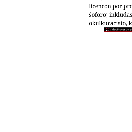
licencon por pr
ŝoforoj inkludas
okulkuracisto, k