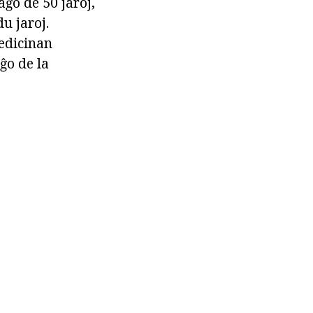
aĝo de 50 jaroj,
du jaroj.
medicinan
ĝo de la