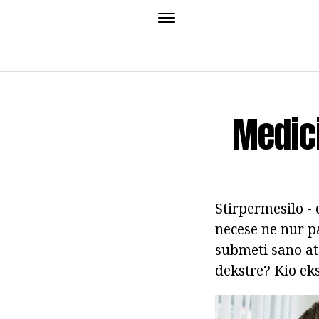
Medic
Stirpermesilo -
necese ne nur p
submeti sano at
dekstre? Kio eks