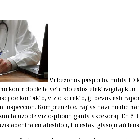
Vi bezonos pasporto, milita ID 
ano kontrolo de la veturilo estos efektivigitaj kun 
nsoj de kontakto, vizio korekto, ĝi devus esti rapo
m inspección. Kompreneble, rajtas havi medicin
 kun la uzo de vizio-pliboniganta akcesoraj. En ĉi 
zis adentra en atestilon, tio estas: glasojn aŭ lens