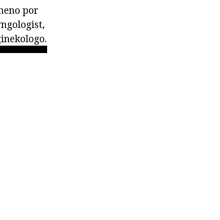
ameno por
yngologist,
ginekologo.