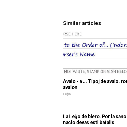
Similar articles
Avalo - a ... Tipoj de avalo. 
avalon
Leĝo
La Leĝo de biero. Por la sano
nacio devas esti batalis