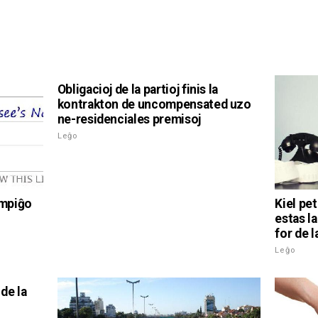
Obligacioj de la partioj finis la
kontrakton de uncompensated uzo
ne-residenciales premisoj
Leĝo
rompiĝo
Kiel pe
estas la
for de 
Leĝo
 de la