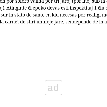
on por ŝoforo valida por tri jaroj (por inoj sub la 
oj). Atinginte ĉi epoko devas esti inspektitaj 1 ĉiu 
 sur la stato de sano, en kiu necesas por realigi 
 carnet de stiri unufoje jare, sendepende de la a
ad