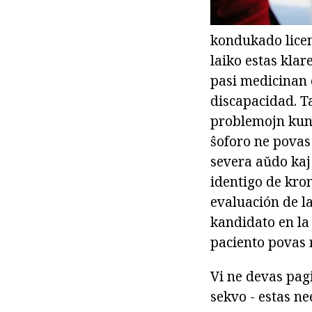
kondukado licen
laiko estas klar
pasi medicinan e
discapacidad. Ta
problemojn kun 
ŝoforo ne povas 
severa aŭdo kaj 
identigo de kro
evaluación de la
kandidato en la 
paciento povas r
Vi ne devas pag
sekvo - estas ne