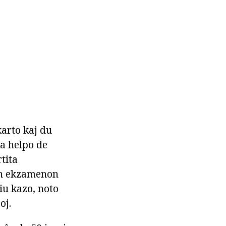
karto kaj du
la helpo de
rtita
an ekzamenon
tiu kazo, noto
oj.