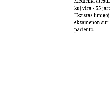
Medicina atestil
kaj vira - 55 jar
Ekzistas limigoj
ekzamenon sur la
paciento.