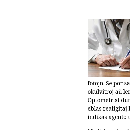
fotojn. Se por s
okulvitroj aŭ le
Optometrist du
eblas realigitaj
indikas agento u