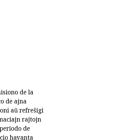
siono de la
co de ajna
oni aŭ refreŝigi
rnaciajn rajtojn
 periodo de
ucio havanta