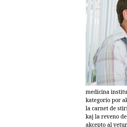
medicina instit
kategorio por a
la carnet de stir
kaj la reveno d
akcepto al vetur