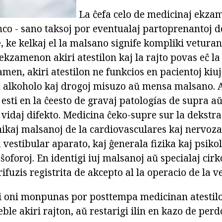
La ĉefa celo de medicinaj ekza
co - sano taksoj por eventualaj partoprenantoj de
e, ke kelkaj el la malsano signife kompliki veturan
kzamenon akiri atestilon kaj la rajto povas eĉ la
men, akiri atestilon ne funkcios en pacientoj kiu
alkoholo kaj drogoj misuzo aŭ mensa malsano. A
esti en la ĉeesto de gravaj patologías de supra a
vidaj difekto. Medicina ĉeko-supre sur la dekstra
nikaj malsanoj de la cardiovasculares kaj nervoza
 vestibular aparato, kaj ĝenerala fizika kaj psikol
ŝoforoj. En identigi iuj malsanoj aŭ specialaj cir
ifuzis registrita de akcepto al la operacio de la ve
i oni monpunas por posttempa medicinan atestil
eble akiri rajton, aŭ restarigi ilin en kazo de perd